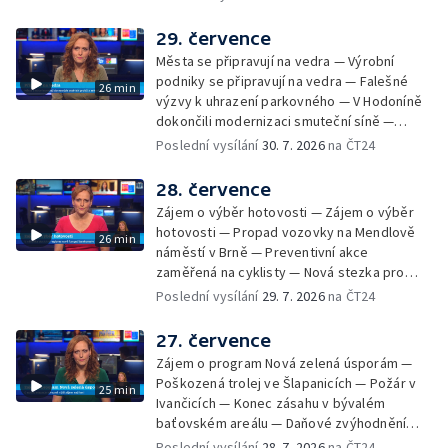
Radhoštěm — Dopady horka na lidský
organismus — Kybernetický incident na
29. července
Masarykově univerzitě — Slavnostní
Města se připravují na vedra — Výrobní
vyřazení absolventů Univerzity obran —
podniky se připravují na vedra — Falešné
26 min
Letní kurzy umění pro mladé — Mobilní
výzvy k uhrazení parkovného — V Hodoníně
kurníky pomáhají na poli
dokončili modernizaci smuteční síně —
Chybějící toalety u dětských hřišť —
Poslední vysílání
30. 7. 2026
na ČT24
Zadržování vody v krajině — Demolice
bývalého nákupního domu Letná — Končí 52.
28. července
ročník Letní filmové školy — 3. ročník
Zájem o výběr hotovosti — Zájem o výběr
komunitní akce Stůl ve středu — Cesta na
hotovosti — Propad vozovky na Mendlově
26 min
podporu paliativní péče
náměstí v Brně — Preventivní akce
zaměřená na cyklisty — Nová stezka pro
cyklisty na Zlínsku — Letecká linka mezi
Poslední vysílání
29. 7. 2026
na ČT24
Brnem a Frankfurtem — Vědci budou
pozorovat zatmění Slunce — Den AČFK na
27. července
Letní filmové škole — Milan Uhde slaví 90 let
Zájem o program Nová zelená úsporám —
— Rekonstrukce vojenského srubu
Poškozená trolej ve Šlapanicích — Požár v
25 min
Ivančicích — Konec zásahu v bývalém
baťovském areálu — Daňové zvýhodnění
vína — Výhružky na magistrátu v Olomouci —
Poslední vysílání
28. 7. 2026
na ČT24