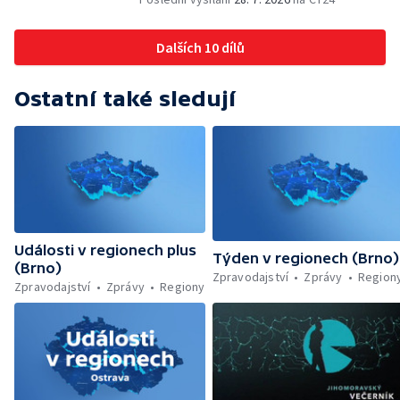
Dohady kolem stavby parkoviště —
Brněnské týmy v první fotbalové lize —
Dalších 10 dílů
Chystaná rekonstrukce bývalé věznice —
Nový seriál pro děti
Ostatní také sledují
Události v regionech plus
Týden v regionech (Brno)
(Brno)
Zpravodajství
Zprávy
Region
Zpravodajství
Zprávy
Regiony