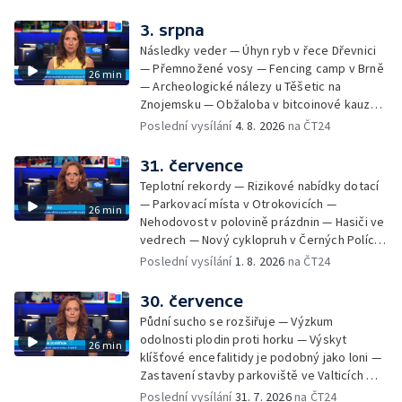
na odevzdání kandidátek — Nedostatek
vody v obcích — Vyschlá koryta potoků —
3. srpna
Sdílení strážníků na Brněnsku
Následky veder — Úhyn ryb v řece Dřevnici
— Přemnožené vosy — Fencing camp v Brně
26 min
— Archeologické nálezy u Těšetic na
Znojemsku — Obžaloba v bitcoinové kauze
— Přestavba silnice přes Bzenec na
Poslední vysílání
4. 8. 2026
na ČT24
Hodonínsku — Skončilo dopravní omezení u
Zašové — Letní opravy divadel — Český hlas
31. července
ve vesmíru
Teplotní rekordy — Rizikové nabídky dotací
— Parkovací místa v Otrokovicích —
26 min
Nehodovost v polovině prázdnin — Hasiči ve
vedrech — Nový cyklopruh v Černých Polích
— Květinová výstava ve Věžkách
Poslední vysílání
1. 8. 2026
na ČT24
30. července
Půdní sucho se rozšiřuje — Výzkum
odolnosti plodin proti horku — Výskyt
26 min
klíšťové encefalitidy je podobný jako loni —
Zastavení stavby parkoviště ve Valticích —
Spor o lokalitu lesa v Rožnově pod
Poslední vysílání
31. 7. 2026
na ČT24