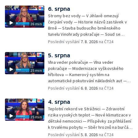
údržbu vody
6. srpna
Stromy bez vody — V Jihlavě omezují
čerpání vody — Historie názvů zastávek v
26 min
Brně — Stavba budoucího brněnského
tunelu Vinohrady pokračuje — Soud se
žhářem zlínského baru — Odložení bourání
Poslední vysílání
7. 8. 2026
na ČT24
vyhořelé budovy ve Zlíně — 55. ročník Barum
Czech Rally Zlín — Začal 7. ročník festivalu
5. srpna
Pop Messe — Přestavba mostu v Hodoníně
Vlna veder pokračuje — Vlna veder
— Fenomén památníčků
pokračuje — Modernizace vyškovského
25 min
hřbitova — Kamerový systém na
automatické pokutování nákladních aut —
Demolice vyhořelé budovy ve Zlíně — Případ
Poslední vysílání
6. 8. 2026
na ČT24
popálení dítěte u soudu — Budoucnost
stadionu na Vyškovsku — Výstraha před
4. srpna
bouřkami — Brno hostí Mezinárodní kytarový
Teplotní rekord ve Strážnici — Zdravotní
festival — Očkování po kousnutí netopýrem
rizika vysokých teplot — Nové klimatizace v
25 min
dětské nemocnici — Příspěvky za přihlášení
k trvalému pobytu — Sběr hroznů na burčák
— Dokončení oprav vedení — Skončil termín
Poslední vysílání
5. 8. 2026
na ČT24