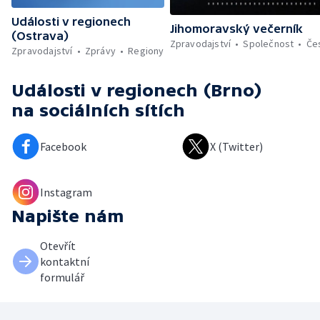
Události v regionech
Jihomoravský večerník
(Ostrava)
Zpravodajství
Společnost
Če
Zpravodajství
Zprávy
Regiony
Události v regionech (Brno)
na sociálních sítích
Facebook
X (Twitter)
Instagram
Napište nám
Otevřít
kontaktní
formulář