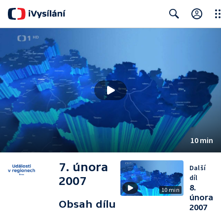
Clo
Search
10 min
7. února
Další
díl
2007
8.
10 min
února
Obsah dílu
2007