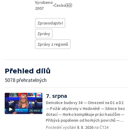
Vyrobeno
•
Česko
2007
Zpravodajství
Zprávy
Zprávy z regionů
Přehled dílů
5078 přehratelných
7. srpna
Demolice budovy 34 — Omezení na D1 a D2
— Požár ubytovny v Hodoníně — Silnice bez
26 min
dotací — Horko komplikuje práci hasičům —
Přibývá popálenin od horkých povrchů —
Začíná prodej burčáku — Vedra komplikují
Poslední vysílání
8. 8. 2026
na ČT24