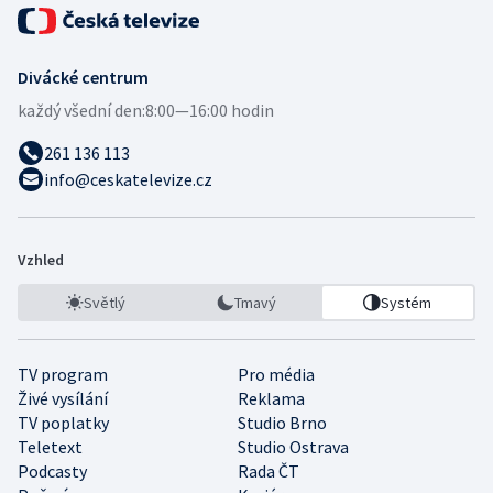
Divácké centrum
každý všední den:
8:00—16:00 hodin
261 136 113
info@ceskatelevize.cz
Vzhled
Světlý
Tmavý
Systém
TV program
Pro média
Živé vysílání
Reklama
TV poplatky
Studio Brno
Teletext
Studio Ostrava
Podcasty
Rada ČT