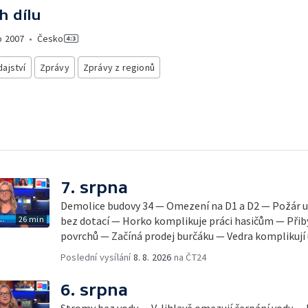
h dílu
o
2007
•
Česko
ajství
Zprávy
Zprávy z regionů
7. srpna
Demolice budovy 34 — Omezení na D1 a D2 — Požár u
26 min
bez dotací — Horko komplikuje práci hasičům — Přib
povrchů — Začíná prodej burčáku — Vedra komplikují
Poslední vysílání
8. 8. 2026
na ČT24
6. srpna
Stromy bez vody — V Jihlavě omezují čerpání vody — 