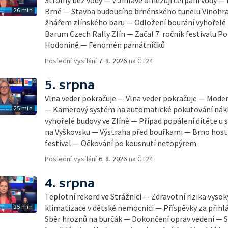
26 min
Brně — Stavba budoucího brněnského tunelu Vinohra
žhářem zlínského baru — Odložení bourání vyhořelé b
Barum Czech Rally Zlín — Začal 7. ročník festivalu 
Hodoníně — Fenomén památníčků
Poslední vysílání
7. 8. 2026
na ČT24
5. srpna
Vlna veder pokračuje — Vlna veder pokračuje — Mode
25 min
— Kamerový systém na automatické pokutování nák
vyhořelé budovy ve Zlíně — Případ popálení dítěte u
na Vyškovsku — Výstraha před bouřkami — Brno host
festival — Očkování po kousnutí netopýrem
Poslední vysílání
6. 8. 2026
na ČT24
4. srpna
Teplotní rekord ve Strážnici — Zdravotní rizika vyso
25 min
klimatizace v dětské nemocnici — Příspěvky za přihl
Sběr hroznů na burčák — Dokončení oprav vedení — S