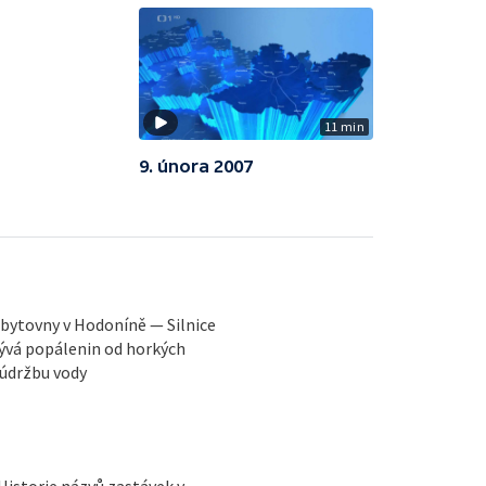
11 min
9. února 2007
bytovny v Hodoníně — Silnice
ývá popálenin od horkých
 údržbu vody
Historie názvů zastávek v