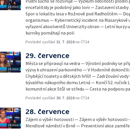
Půdní sucho se rozšiřuje — Výzkum odolnosti plodin 
26 min
encefalitidy je podobný jako loni — Zastavení stavby 
Spor o lokalitu lesa v Rožnově pod Radhoštěm — Dop
organismus — Kybernetický incident na Masarykově u
vyřazení absolventů Univerzity obran — Letní kurzy
kurníky pomáhají na poli
Poslední vysílání
31. 7. 2026
na ČT24
29. července
Města se připravují na vedra — Výrobní podniky se při
26 min
výzvy k uhrazení parkovného — V Hodoníně dokončili
Chybějící toalety u dětských hřišť — Zadržování vody
bývalého nákupního domu Letná — Končí 52. ročník Le
komunitní akce Stůl ve středu — Cesta na podporu pa
Poslední vysílání
30. 7. 2026
na ČT24
28. července
Zájem o výběr hotovosti — Zájem o výběr hotovosti
26 min
Mendlově náměstí v Brně — Preventivní akce zaměřen