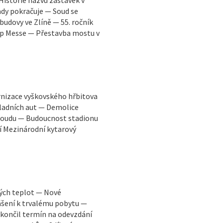
dy pokračuje — Soud se
udovy ve Zlíně — 55. ročník
Pop Messe — Přestavba mostu v
rnizace vyškovského hřbitova
ladních aut — Demolice
 soudu — Budoucnost stadionu
í Mezinárodní kytarový
kých teplot — Nové
ášení k trvalému pobytu —
končil termín na odevzdání