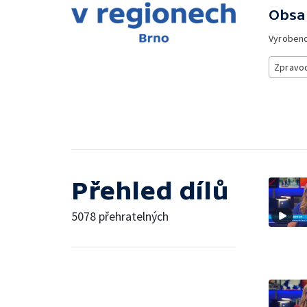
Obsa
Vyroben
Zpravod
Přehled dílů
5078 přehratelných