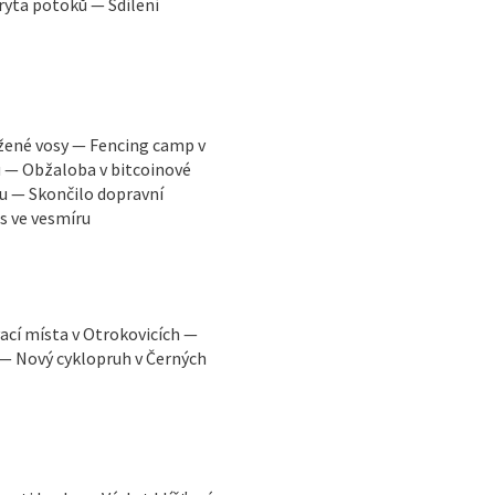
ryta potoků — Sdílení
žené vosy — Fencing camp v
u — Obžaloba v bitcoinové
u — Skončilo dopravní
s ve vesmíru
ací místa v Otrokovicích —
 — Nový cyklopruh v Černých