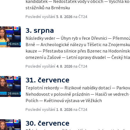
kandidátek — Nedostatek vody v obcích — Vyschlá ko
strážníků na Brněnsku
Poslední vysílání
5. 8. 2026
na ČT24
3. srpna
Následky veder — Úhyn ryb v řece Dřevnici — Přemno
26 min
Brně — Archeologické nálezy u Těšetic na Znojemsk
kauze — Přestavba silnice přes Bzenec na Hodonínsk
omezení u Zašové — Letní opravy divadel — Český hla
Poslední vysílání
4. 8. 2026
na ČT24
31. července
Teplotní rekordy — Rizikové nabídky dotací — Parkov
26 min
Nehodovost v polovině prázdnin — Hasiči ve vedrech
Polích — Květinová výstava ve Věžkách
Poslední vysílání
1. 8. 2026
na ČT24
30. července