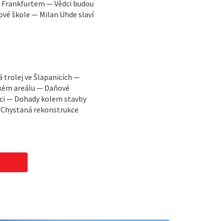
a Frankfurtem — Vědci budou
vé škole — Milan Uhde slaví
trolej ve Šlapanicích —
ském areálu — Daňové
ci — Dohady kolem stavby
— Chystaná rekonstrukce