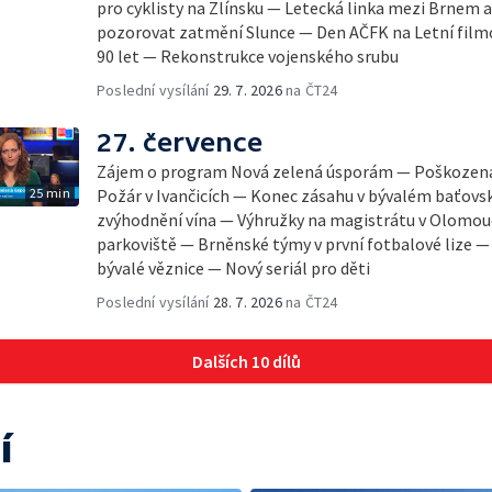
pro cyklisty na Zlínsku — Letecká linka mezi Brnem 
pozorovat zatmění Slunce — Den AČFK na Letní filmo
90 let — Rekonstrukce vojenského srubu
Poslední vysílání
29. 7. 2026
na ČT24
27. července
Zájem o program Nová zelená úsporám — Poškozená 
25 min
Požár v Ivančicích — Konec zásahu v bývalém baťov
zvýhodnění vína — Výhružky na magistrátu v Olomou
parkoviště — Brněnské týmy v první fotbalové lize 
bývalé věznice — Nový seriál pro děti
Poslední vysílání
28. 7. 2026
na ČT24
Dalších 10 dílů
í