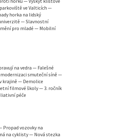
proti horku — Výskyt klíšťové
parkoviště ve Valticích —
ady horka na lidský
niverzitě — Slavnostní
 umění pro mladé — Mobilní
pravují na vedra — Falešné
 modernizaci smuteční síně —
 v krajině — Demolice
tní filmové školy — 3. ročník
liativní péče
 — Propad vozovky na
á na cyklisty — Nová stezka