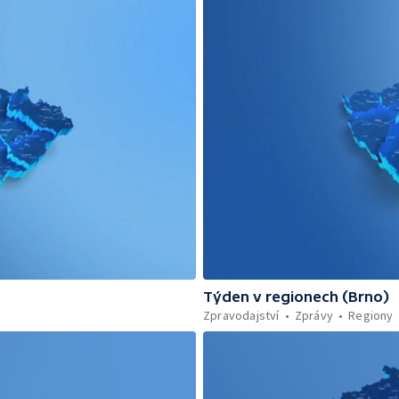
Týden v regionech (Brno)
Zpravodajství
Zprávy
Regiony