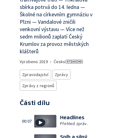
sbírka potrvá do 14. ledna —
Školné na církevním gymnáziu v
Plzni — Vandalové zničili
venkovní výstavu — Více než
sedm milionů zaplatí Český
Krumlov za provoz městských
klášterů
Vyrobeno
2019
•
Česko
Zpravodajství
Zprávy
Zprávy z regionů
Části dílu
Headlines
00:07
Přehled zpráv.
Sníh a silný