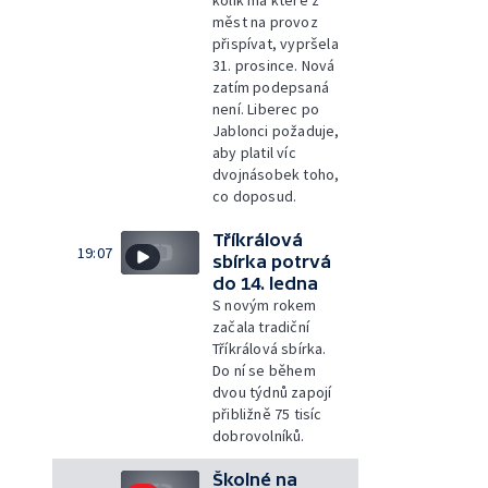
měst na provoz
přispívat, vypršela
31. prosince. Nová
zatím podepsaná
není. Liberec po
Jablonci požaduje,
aby platil víc
dvojnásobek toho,
co doposud.
Tříkrálová
19:07
sbírka potrvá
do 14. ledna
S novým rokem
začala tradiční
Tříkrálová sbírka.
Do ní se během
dvou týdnů zapojí
přibližně 75 tisíc
dobrovolníků.
Školné na