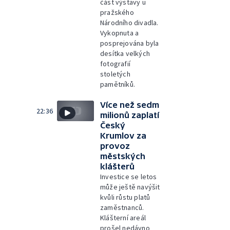
část výstavy u
pražského
Národního divadla.
Vykopnuta a
posprejována byla
desítka velkých
fotografií
stoletých
pamětníků.
Více než sedm
22:36
milionů zaplatí
Český
Krumlov za
provoz
městských
klášterů
Investice se letos
může ještě navýšit
kvůli růstu platů
zaměstnanců.
Klášterní areál
prošel nedávno