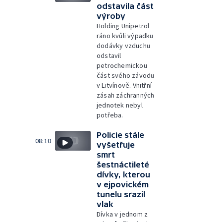
odstavila část
výroby
Holding Unipetrol
ráno kvůli výpadku
dodávky vzduchu
odstavil
petrochemickou
část svého závodu
v Litvínově. Vnitřní
zásah záchranných
jednotek nebyl
potřeba.
Policie stále
08:10
vyšetřuje
smrt
šestnáctileté
dívky, kterou
v ejpovickém
tunelu srazil
vlak
Dívka v jednom z