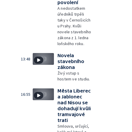
povolení
A nedostatkem
úředníků trpěli
taky v Černošicích
u Prahy. Kvůli
novele stavebního
zákona z 1. ledna
loňského roku.
Novela
13:48
stavebního
zákona
Živý vstup s
hostem ve studiu.
Města Liberec
16:55
a Jablonec
nad Nisou se
dohadují kvůli
tramvajové
trati
Smlouva, určující,
kolik má které z