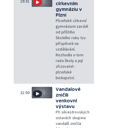
19:31
církevním
gymnáziu v
Plzni
Plzeňské církevní
gymnázium zavádí
od příštího
školního roku tzv.
příspěvek na
vzdělávání.
Rozhodla o tom
rada školy a její
zřizovatel -
plzeňské
biskupství.
Vandalové
21:50
zničili
venkovní
výstavu
Při silvestrovských
oslavách skupina
vandalů zničila