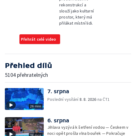
rekonstrukcí a
slouží jako kulturní
prostor, který má
přilákat místní lidi.
Přehrát celé video
Přehled dílů
5104 přehratelných
7. srpna
Poslední vysílání
8. 8. 2026
na ČT1
26 min
6. srpna
Jihlava vyzývá k šetření vodou — Českem v
noci opět prošla vlna bouřek — Pokračuje
26 min