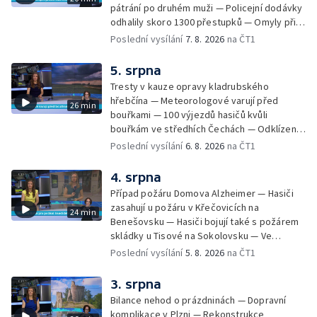
pátrání po druhém muži — Policejní dodávky
odhalily skoro 1300 přestupků — Omyly při
nouzovém volání o pomoc — Hradec Králové
Poslední vysílání
7. 8. 2026
na ČT1
se utká s Besiktasem Istambul — Pokus o
rekord v hromadném seskoku parašutistů —
5. srpna
Chovné rybníky na Českolipsku pustoší
Tresty v kauze opravy kladrubského
vydry — Instalace nové sochy v Mariánských
hřebčína — Meteorologové varují před
26 min
Lázních — Sedmiletý trest za dotační
bouřkami — 100 výjezdů hasičů kvůli
podvod s projektem Technologického parku
bouřkám ve středhích Čechách — Odklízení
v Písku — Dětský tábor na Brutal Assault —
škod po bouřkách — Hasiči likvidovali
Poslední vysílání
6. 8. 2026
na ČT1
Turistická trasa Svatojánské proudy zůstává
několik požárů — Časová schránka ukrytá na
stále uzavřená — Projížďky na rybníce Labuť
Václavském náměstí — Necelý kilometr řeky
4. srpna
— Cestování za pozorováním noční oblohy
Otavy u šumavského Annína je téměř bez
Případ požáru Domova Alzheimer — Hasiči
vody — Pátrání po dvou mužích na jezeře
zasahují u požáru v Křečovicích na
24 min
Most — Tábor pro děti odsouzených — Tábor
Benešovsku — Hasiči bojují také s požárem
pomáhá dětem orientovat se na trhu práce
skládky u Tisové na Sokolovsku — Ve
— Začal festival Brutal Assault — Cyklysta
Strážnici na Hodonínsku padl další teplotní
Poslední vysílání
5. 8. 2026
na ČT1
spadl v Karlvoych Varech do řeky —
rekord — Ve Vladislavově ulici v Praze se
Restaurace trápí nedostatek kuchařů — Do
zřítil strop — Požár lesa u šumavských
3. srpna
pastí na hmyz se chytají ptáci
Nezdic — Modernizace úseku dálnice D8 —
Bilance nehod o prázdninách — Dopravní
Ocenění pro řidiče za záchranu ženy —
komplikace v Plzni — Rekonstrukce