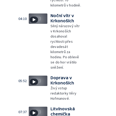
kilometrů v hodině.
Noční vítr v
04:10
Krkonoších
Silný nárazový vítr
v Krkonoších
dosahoval
rychlosti přes
devadesát
kilometrů za
hodinu. Po oblevě
se do hor vrátilo
sněžení.
Doprava v
05:52
Krkonoších
Živý vstup
redaktorky Věry
Hofmanové.
Litvínovská
07:37
chemička