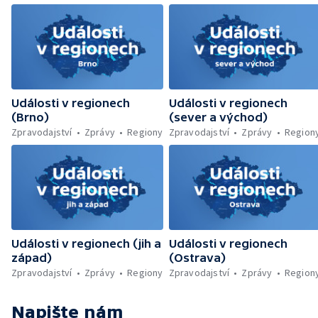
Náchodsku — Znovuotevření rozhledny na
Libíně — Obchvat Náchoda je zhruba v
polovině — Požár v kempu na Pardubicku —
Wonkův most po rekonstrukci — Letiště
Václava Havla odbavilo 8 milionů cestujících
— V Plzni přibývá nelegálních graffiti
Události v regionech
Události v regionech
(Brno)
(sever a východ)
Zpravodajství
Zprávy
Regiony
Zpravodajství
Zprávy
Region
Události v regionech (jih a
Události v regionech
západ)
(Ostrava)
Zpravodajství
Zprávy
Regiony
Zpravodajství
Zprávy
Region
Napište nám