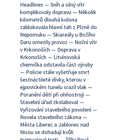
Headlines — Sníh a silný vítr
komplikovaly dopravu — Několik
kilometrů dlouhá kolona
zablokovala hlavní tah z Plzně do
Nepomuku — Skiareály u Božího
Daru omezily provoz — Noční vítr
v Krkonoších — Doprava v
Krkonoších — Litvínovská
chemička odstavila část výroby
— Policie stále vyšetřuje smrt
šestnáctileté dívky, kterou v
ejpovickém tunelu srazil vlak —
Poranění dětí při ohňostroji —
Stavební úřad zkolaboval —
Vyřizování stavebního povolení —
Novela stavebního zákona —
Města Liberec a Jablonec nad
Nisou se dohadují kvůli
tramvajové trati — Tříkrálová