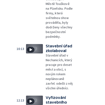
Městě Touškově
na Plzeňsku. Podle
firmy, která
světelnou show
prováděla, byly
dodrženy všechny
bezpečnostní
podmínky.
Stavební úřad
10:13
zkolaboval
Stavební úřad v
Nechanicích, který
pracuje pro deset
měst a obcí, s
novým rokem
neplánovaně
zavřel. odešli z něj
všichni úředníci.
Vyřizování
12:13
stavebního