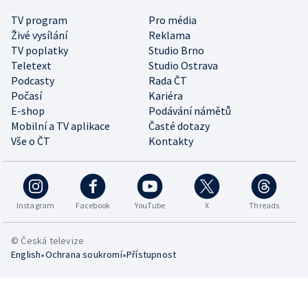
TV program
Pro média
Živé vysílání
Reklama
TV poplatky
Studio Brno
Teletext
Studio Ostrava
Podcasty
Rada ČT
Počasí
Kariéra
E-shop
Podávání námětů
Mobilní a TV aplikace
Časté dotazy
Vše o ČT
Kontakty
Instagram
Facebook
YouTube
X
Threads
© Česká televize
•
•
English
Ochrana soukromí
Přístupnost