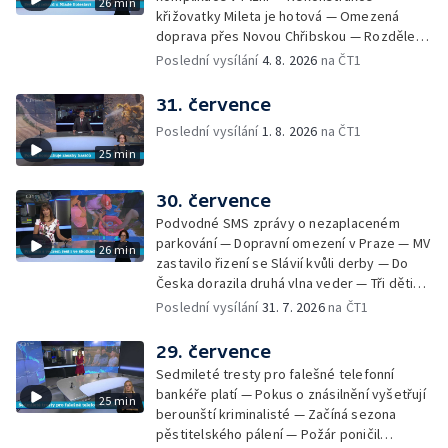
26 min
Skončily lhůty pro podání volebních listin —
křižovatky Mileta je hotová — Omezená
Tři případy utonutí na jihu Čech — Na řece
doprava přes Novou Chřibskou — Rozdělení
Orlici nelze plout kvůli demolici mostu —
peněz ušetřených za rekultivace — Světový
Poslední vysílání
4. 8. 2026
na ČT1
Čištění Karlova mostu — Porušování pravidel
rekord u Mladé Boleslavi — U Nalžovic na
na dětských táborech — Zakázaný sběr
Příbramsku hořel les — Na Novoborsku
31. července
borůvek na Šumavě — Revitalizovaný rybník
dopadli žháře — Česko se potýký s
bez vody — Ruční výroba mozaiky pro
Poslední vysílání
1. 8. 2026
na ČT1
nedostatkem vody — Ochrana organismu
liberecký bazén
25 min
před vysokými teplotami — Reklamace
zájezdu skončila u obchodní inspekce —
Nelegání hřbitov domácích mazlíčků — Státní
30. července
zastupitelství zrušilo trestní stíhání ženy z
Podvodné SMS zprávy o nezaplaceném
Teplicka, kterou policie dříve obvinila z
parkování — Dopravní omezení v Praze — MV
26 min
týrání koček — Péče o seniory jako brigáda
zastavilo řizení se Slávií kvůli derby — Do
— Po pádu stromů prověří alej odborníci —
Česka dorazila druhá vlna veder — Tři děti
Tradiční neckyáda v Želivi na Pelhřimovsku —
zůstali v rozpáleném autě — Problém s
Poslední vysílání
31. 7. 2026
na ČT1
Festival Hrady CZ poprvé na Hluboké
vedrem řeší i ve školkách — Práce s
mraženými potravinami v horku — Slavnostní
29. července
vyřazení absolventů Univerzity obrany —
Sedmileté tresty pro falešné telefonní
Zájem o obytné vozy roste — Praha má
bankéře platí — Pokus o znásilnění vyšetřují
25 min
novou servisní loď — Vidická samoobslužná
berounští kriminalisté — Začíná sezona
prodejna si na provoz vydělá — U jezera
pěstitelského pálení — Požár poničil
Most začíná festival Let It Roll — Vyvrcholil