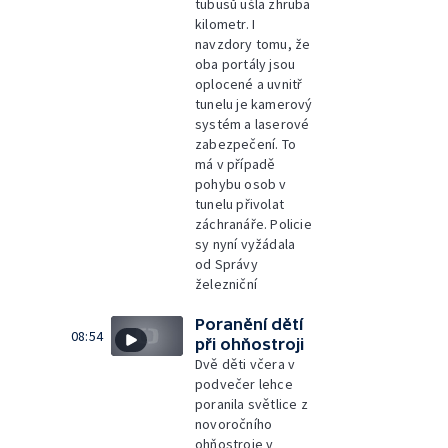
tubusů ušla zhruba
kilometr. I
navzdory tomu, že
oba portály jsou
oplocené a uvnitř
tunelu je kamerový
systém a laserové
zabezpečení. To
má v případě
pohybu osob v
tunelu přivolat
záchranáře. Policie
sy nyní vyžádala
od Správy
železniční
Poranění dětí
08:54
při ohňostroji
Dvě děti včera v
podvečer lehce
poranila světlice z
novoročního
ohňostroje v