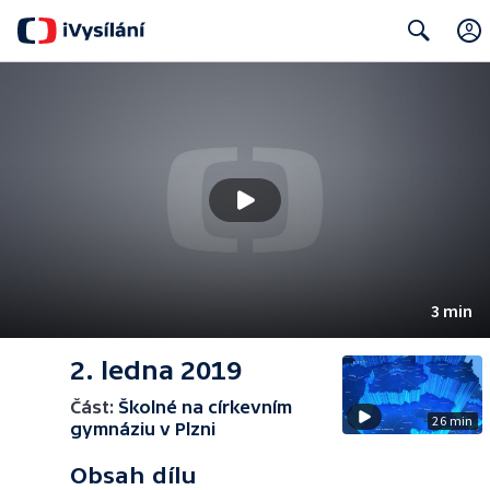
Search
3 min
2. ledna 2019
Část:
Školné na církevním
26 min
gymnáziu v Plzni
Obsah dílu