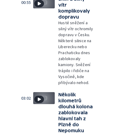
00:55
vítr
komplikovaly
dopravu
Husté sněžení a
silný vítr ochromily
dopravu v Česku.
Některé silnice na
Liberecku nebo
Prachaticku dnes
zablokovaly
kamiony. Sněžení
trápilo i řidiče na
Vysočině, kde
přibývalo nehod.
Několik
03:02
kilometrů
dlouhá kolona
zablokovala
hlavní tah z
Plzně do
Nepomuku