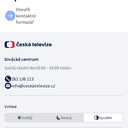
Otevřít
kontaktní
formulář
Divácké centrum
každý všední den:
8:00—16:00 hodin
261 136 113
info@ceskatelevize.cz
Vzhled
Světlý
Tmavý
Systém