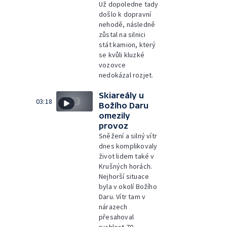
Už dopoledne tady
došlo k dopravní
nehodě, následně
zůstal na silnici
stát kamion, který
se kvůli kluzké
vozovce
nedokázal rozjet.
Skiareály u
03:18
Božího Daru
omezily
provoz
Sněžení a silný vítr
dnes komplikovaly
život lidem také v
Krušných horách.
Nejhorší situace
byla v okolí Božího
Daru. Vítr tam v
nárazech
přesahoval
rychlost 70