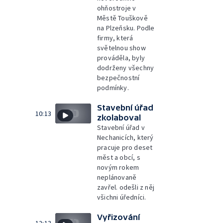
ohňostroje v
Městě Touškově
na Plzeňsku. Podle
firmy, která
světelnou show
prováděla, byly
dodrženy všechny
bezpečnostní
podmínky.
Stavební úřad
10:13
zkolaboval
Stavební úřad v
Nechanicích, který
pracuje pro deset
měst a obcí, s
novým rokem
neplánovaně
zavřel. odešli z něj
všichni úředníci.
Vyřizování
12:13