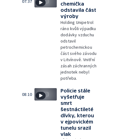
07:37
chemička
odstavila část
výroby
Holding Unipetrol
ráno kvůli výpadku
dodávky vzduchu
odstavil
petrochemickou
část svého závodu
v Litvínově. Vnitřní
zásah záchranných
jednotek nebyl
potřeba.
Policie stále
08:10
vyšetřuje
smrt
šestnáctileté
dívky, kterou
v ejpovickém
tunelu srazil
vlak