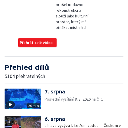
prošel nedávno
rekonstrukcí a
slouží jako kulturní
prostor, který má
přilákat místní lidi.
Přehrát celé video
Přehled dílů
5104 přehratelných
7. srpna
Poslední vysílání
8. 8. 2026
na ČT1
26 min
6. srpna
Jihlava vyzývá k šetření vodou — Českem v