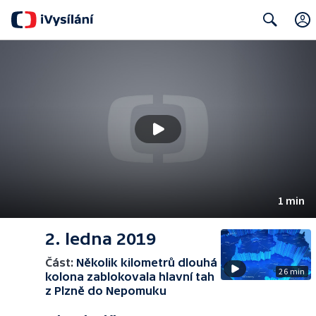
Search
1 min
2. ledna 2019
Část:
Několik kilometrů dlouhá
26 min
kolona zablokovala hlavní tah
z Plzně do Nepomuku