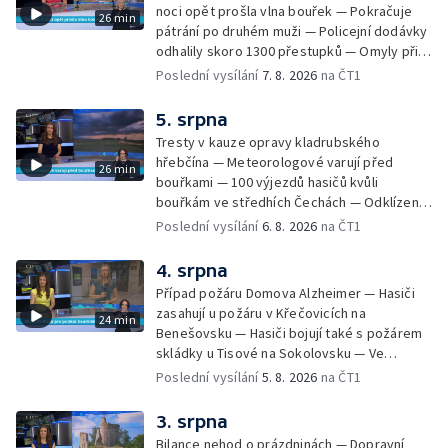
noci opět prošla vlna bouřek — Pokračuje
26 min
pátrání po druhém muži — Policejní dodávky
odhalily skoro 1300 přestupků — Omyly při
nouzovém volání o pomoc — Hradec Králové
Poslední vysílání
7. 8. 2026
na ČT1
se utká s Besiktasem Istambul — Pokus o
rekord v hromadném seskoku parašutistů —
5. srpna
Chovné rybníky na Českolipsku pustoší
Tresty v kauze opravy kladrubského
vydry — Instalace nové sochy v Mariánských
hřebčína — Meteorologové varují před
26 min
Lázních — Sedmiletý trest za dotační
bouřkami — 100 výjezdů hasičů kvůli
podvod s projektem Technologického parku
bouřkám ve středhích Čechách — Odklízení
v Písku — Dětský tábor na Brutal Assault —
škod po bouřkách — Hasiči likvidovali
Poslední vysílání
6. 8. 2026
na ČT1
Turistická trasa Svatojánské proudy zůstává
několik požárů — Časová schránka ukrytá na
stále uzavřená — Projížďky na rybníce Labuť
Václavském náměstí — Necelý kilometr řeky
4. srpna
— Cestování za pozorováním noční oblohy
Otavy u šumavského Annína je téměř bez
Případ požáru Domova Alzheimer — Hasiči
vody — Pátrání po dvou mužích na jezeře
zasahují u požáru v Křečovicích na
24 min
Most — Tábor pro děti odsouzených — Tábor
Benešovsku — Hasiči bojují také s požárem
pomáhá dětem orientovat se na trhu práce
skládky u Tisové na Sokolovsku — Ve
— Začal festival Brutal Assault — Cyklysta
Strážnici na Hodonínsku padl další teplotní
Poslední vysílání
5. 8. 2026
na ČT1
spadl v Karlvoych Varech do řeky —
rekord — Ve Vladislavově ulici v Praze se
Restaurace trápí nedostatek kuchařů — Do
zřítil strop — Požár lesa u šumavských
3. srpna
pastí na hmyz se chytají ptáci
Nezdic — Modernizace úseku dálnice D8 —
Bilance nehod o prázdninách — Dopravní