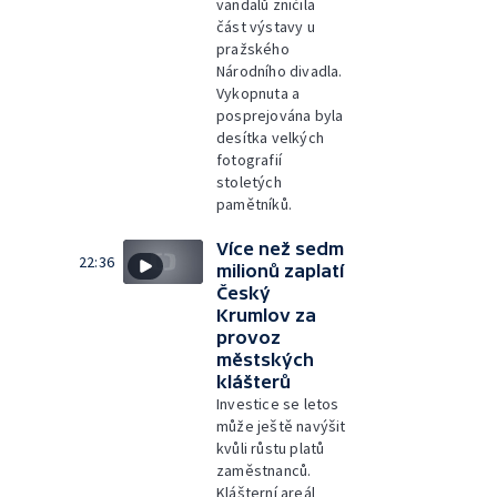
vandalů zničila
část výstavy u
pražského
Národního divadla.
Vykopnuta a
posprejována byla
desítka velkých
fotografií
stoletých
pamětníků.
Více než sedm
22:36
milionů zaplatí
Český
Krumlov za
provoz
městských
klášterů
Investice se letos
může ještě navýšit
kvůli růstu platů
zaměstnanců.
Klášterní areál