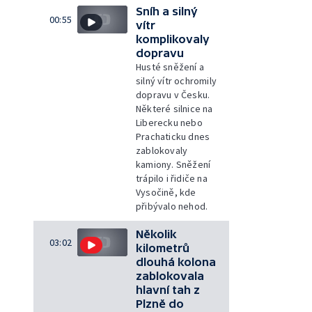
Sníh a silný
00:55
vítr
komplikovaly
dopravu
Husté sněžení a
silný vítr ochromily
dopravu v Česku.
Některé silnice na
Liberecku nebo
Prachaticku dnes
zablokovaly
kamiony. Sněžení
trápilo i řidiče na
Vysočině, kde
přibývalo nehod.
Několik
03:02
kilometrů
dlouhá kolona
zablokovala
hlavní tah z
Plzně do