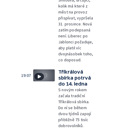
kolik má které z
měst na provoz
přispívat, vypršela
31. prosince. Nová
zatím podepsaná
není. Liberec po
Jablonci požaduje,
aby platil víc
dvojnásobek toho,
co doposud.
Tříkrálová
19:07
sbírka potrvá
do 14. ledna
S novým rokem
začala tradiční
Tříkrálová sbírka.
Do ní se během
dvou týdnů zapojí
přibližně 75 tisíc
dobrovolníků.