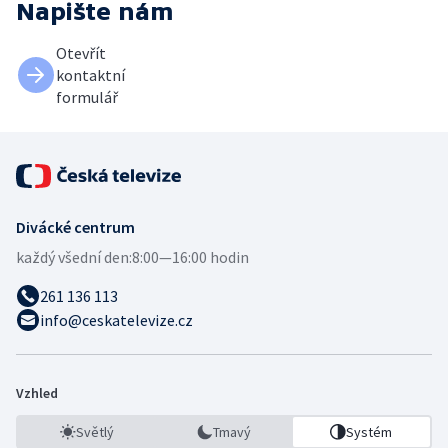
Napište nám
Otevřít
kontaktní
formulář
Divácké centrum
každý všední den:
8:00—16:00 hodin
261 136 113
info@ceskatelevize.cz
Vzhled
Světlý
Tmavý
Systém