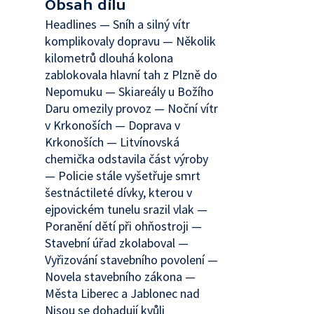
Obsah dílu
Headlines — Sníh a silný vítr
komplikovaly dopravu — Několik
kilometrů dlouhá kolona
zablokovala hlavní tah z Plzně do
Nepomuku — Skiareály u Božího
Daru omezily provoz — Noční vítr
v Krkonoších — Doprava v
Krkonoších — Litvínovská
chemička odstavila část výroby
— Policie stále vyšetřuje smrt
šestnáctileté dívky, kterou v
ejpovickém tunelu srazil vlak —
Poranění dětí při ohňostroji —
Stavební úřad zkolaboval —
Vyřizování stavebního povolení —
Novela stavebního zákona —
Města Liberec a Jablonec nad
Nisou se dohadují kvůli