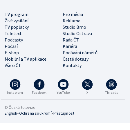
TV program
Pro média
Živé vysílání
Reklama
TV poplatky
Studio Brno
Teletext
Studio Ostrava
Podcasty
Rada ČT
Počasí
Kariéra
E-shop
Podávání námětů
Mobilní a TV aplikace
Časté dotazy
Vše o ČT
Kontakty
Instagram
Facebook
YouTube
X
Threads
© Česká televize
•
•
English
Ochrana soukromí
Přístupnost