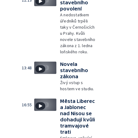
stavebního
povolení
A nedostatkem
úředníků trpěli
taky v Černošicích
u Prahy. Kvůli
novele stavebního
zákona z 1. ledna
loňského roku.
Novela
13:48
stavebního
zákona
Živý vstup s
hostem ve studiu.
Města Liberec
16:55
a Jablonec
nad Nisou se
dohadují kvůli
tramvajové
trati
Smlouva, určující,