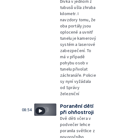
Dívka v jednom z
tubusů ušla zhruba
kilometr. I
navzdory tomu, že
oba portály jsou
oplocené a uvnitř
tunelu je kamerový
systém a laserové
zabezpečení. To
má v případě
pohybu osob v
tunelu přivolat
záchranáře. Policie
sy nyní vyžádala
od Správy
železniční
Poranění dětí
08:54
při ohňostroji
Dvě děti včera v
podvečer lehce
poranila světlice z
novoročního