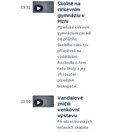
Školné na
19:31
církevním
gymnáziu v
Plzni
Plzeňské církevní
gymnázium zavádí
od příštího
školního roku tzv.
příspěvek na
vzdělávání.
Rozhodla o tom
rada školy a její
zřizovatel -
plzeňské
biskupství.
Vandalové
21:50
zničili
venkovní
výstavu
Při silvestrovských
oslavách skupina