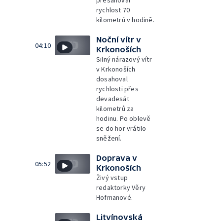
rychlost 70
kilometrů v hodině.
Noční vítr v
04:10
Krkonoších
Silný nárazový vítr
v Krkonoších
dosahoval
rychlosti přes
devadesát
kilometrů za
hodinu. Po oblevě
se do hor vrátilo
sněžení.
Doprava v
05:52
Krkonoších
Živý vstup
redaktorky Věry
Hofmanové.
Litvínovská