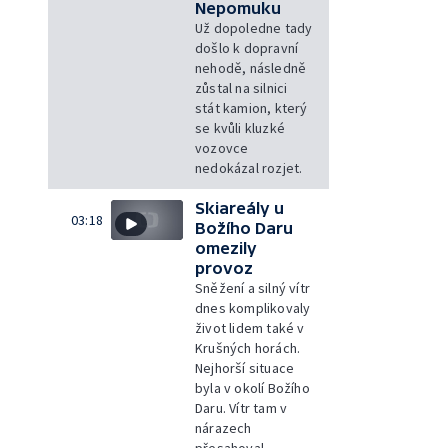
Nepomuku
Už dopoledne tady
došlo k dopravní
nehodě, následně
zůstal na silnici
stát kamion, který
se kvůli kluzké
vozovce
nedokázal rozjet.
Skiareály u
03:18
Božího Daru
omezily
provoz
Sněžení a silný vítr
dnes komplikovaly
život lidem také v
Krušných horách.
Nejhorší situace
byla v okolí Božího
Daru. Vítr tam v
nárazech
přesahoval