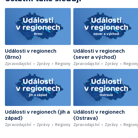
likvidovali hasiči u Dolní Radechové na
Náchodsku — Znovuotevření rozhledny na
Libíně — Obchvat Náchoda je zhruba v
polovině — Požár v kempu na Pardubicku —
Wonkův most po rekonstrukci — Letiště
Václava Havla odbavilo 8 milionů cestujících
— V Plzni přibývá nelegálních graffiti
Události v regionech
Události v regionech
(Brno)
(sever a východ)
Zpravodajství
Zprávy
Regiony
Zpravodajství
Zprávy
Region
Události v regionech (jih a
Události v regionech
západ)
(Ostrava)
Zpravodajství
Zprávy
Regiony
Zpravodajství
Zprávy
Region