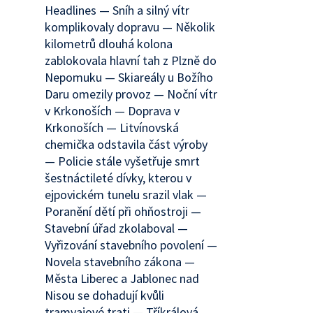
Headlines — Sníh a silný vítr
komplikovaly dopravu — Několik
kilometrů dlouhá kolona
zablokovala hlavní tah z Plzně do
Nepomuku — Skiareály u Božího
Daru omezily provoz — Noční vítr
v Krkonoších — Doprava v
Krkonoších — Litvínovská
chemička odstavila část výroby
— Policie stále vyšetřuje smrt
šestnáctileté dívky, kterou v
ejpovickém tunelu srazil vlak —
Poranění dětí při ohňostroji —
Stavební úřad zkolaboval —
Vyřizování stavebního povolení —
Novela stavebního zákona —
Města Liberec a Jablonec nad
Nisou se dohadují kvůli
tramvajové trati — Tříkrálová