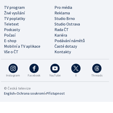
TV program
Pro média
Živé vysílání
Reklama
TV poplatky
Studio Brno
Teletext
Studio Ostrava
Podcasty
Rada ČT
Počasí
Kariéra
E-shop
Podávání námětů
Mobilní a TV aplikace
Časté dotazy
Vše o ČT
Kontakty
Instagram
Facebook
YouTube
X
Threads
© Česká televize
•
•
English
Ochrana soukromí
Přístupnost