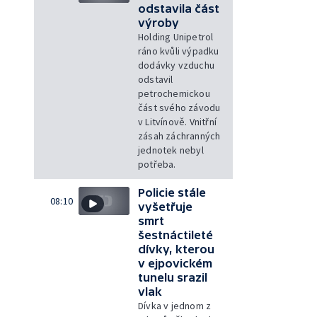
odstavila část
výroby
Holding Unipetrol
ráno kvůli výpadku
dodávky vzduchu
odstavil
petrochemickou
část svého závodu
v Litvínově. Vnitřní
zásah záchranných
jednotek nebyl
potřeba.
Policie stále
08:10
vyšetřuje
smrt
šestnáctileté
dívky, kterou
v ejpovickém
tunelu srazil
vlak
Dívka v jednom z