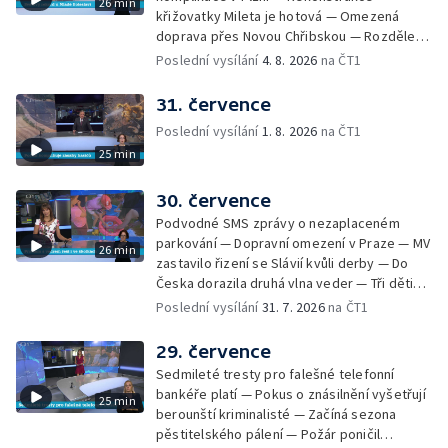
26 min
Skončily lhůty pro podání volebních listin —
křižovatky Mileta je hotová — Omezená
Tři případy utonutí na jihu Čech — Na řece
doprava přes Novou Chřibskou — Rozdělení
Orlici nelze plout kvůli demolici mostu —
peněz ušetřených za rekultivace — Světový
Poslední vysílání
4. 8. 2026
na ČT1
Čištění Karlova mostu — Porušování pravidel
rekord u Mladé Boleslavi — U Nalžovic na
na dětských táborech — Zakázaný sběr
Příbramsku hořel les — Na Novoborsku
31. července
borůvek na Šumavě — Revitalizovaný rybník
dopadli žháře — Česko se potýký s
bez vody — Ruční výroba mozaiky pro
Poslední vysílání
1. 8. 2026
na ČT1
nedostatkem vody — Ochrana organismu
liberecký bazén
25 min
před vysokými teplotami — Reklamace
zájezdu skončila u obchodní inspekce —
Nelegání hřbitov domácích mazlíčků — Státní
30. července
zastupitelství zrušilo trestní stíhání ženy z
Podvodné SMS zprávy o nezaplaceném
Teplicka, kterou policie dříve obvinila z
parkování — Dopravní omezení v Praze — MV
26 min
týrání koček — Péče o seniory jako brigáda
zastavilo řizení se Slávií kvůli derby — Do
— Po pádu stromů prověří alej odborníci —
Česka dorazila druhá vlna veder — Tři děti
Tradiční neckyáda v Želivi na Pelhřimovsku —
zůstali v rozpáleném autě — Problém s
Poslední vysílání
31. 7. 2026
na ČT1
Festival Hrady CZ poprvé na Hluboké
vedrem řeší i ve školkách — Práce s
mraženými potravinami v horku — Slavnostní
29. července
vyřazení absolventů Univerzity obrany —
Sedmileté tresty pro falešné telefonní
Zájem o obytné vozy roste — Praha má
bankéře platí — Pokus o znásilnění vyšetřují
25 min
novou servisní loď — Vidická samoobslužná
berounští kriminalisté — Začíná sezona
prodejna si na provoz vydělá — U jezera
pěstitelského pálení — Požár poničil
Most začíná festival Let It Roll — Vyvrcholil