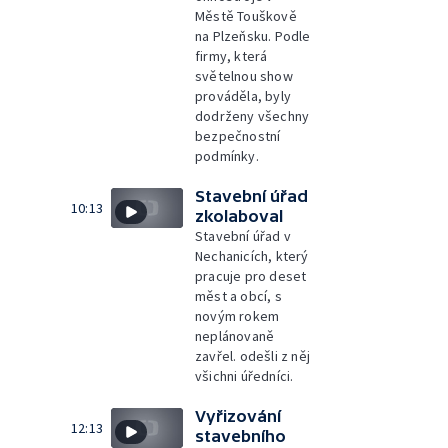
Městě Touškově
na Plzeňsku. Podle
firmy, která
světelnou show
prováděla, byly
dodrženy všechny
bezpečnostní
podmínky.
Stavební úřad
10:13
zkolaboval
Stavební úřad v
Nechanicích, který
pracuje pro deset
měst a obcí, s
novým rokem
neplánovaně
zavřel. odešli z něj
všichni úředníci.
Vyřizování
12:13
stavebního