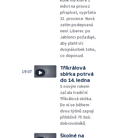
měst na provoz
přispívat, vypršela
31. prosince. Nová
zatím podepsaná
není. Liberec po
Jablonci požaduje,
aby platil víc
dvojnásobek toho,
co doposud.
Tříkrálová
19:07
sbírka potrvá
do 14. ledna
S novým rokem
začala tradiční
Tříkrálová sbírka.
Do ní se během
dvou týdnů zapojí
přibližně 75 tisíc
dobrovolníků.
Školné na