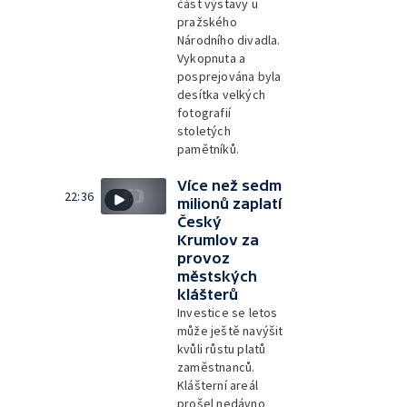
část výstavy u
pražského
Národního divadla.
Vykopnuta a
posprejována byla
desítka velkých
fotografií
stoletých
pamětníků.
Více než sedm
22:36
milionů zaplatí
Český
Krumlov za
provoz
městských
klášterů
Investice se letos
může ještě navýšit
kvůli růstu platů
zaměstnanců.
Klášterní areál
prošel nedávno