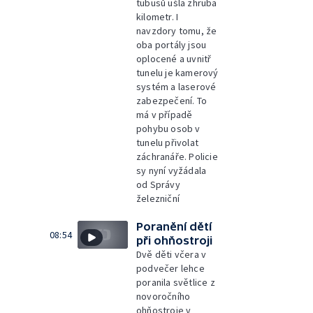
tubusů ušla zhruba
kilometr. I
navzdory tomu, že
oba portály jsou
oplocené a uvnitř
tunelu je kamerový
systém a laserové
zabezpečení. To
má v případě
pohybu osob v
tunelu přivolat
záchranáře. Policie
sy nyní vyžádala
od Správy
železniční
Poranění dětí
08:54
při ohňostroji
Dvě děti včera v
podvečer lehce
poranila světlice z
novoročního
ohňostroje v