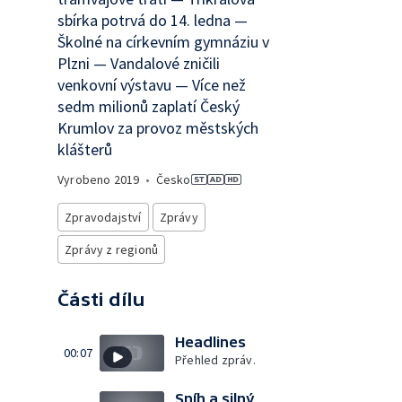
sbírka potrvá do 14. ledna —
Školné na církevním gymnáziu v
Plzni — Vandalové zničili
venkovní výstavu — Více než
sedm milionů zaplatí Český
Krumlov za provoz městských
klášterů
Vyrobeno
2019
•
Česko
Zpravodajství
Zprávy
Zprávy z regionů
Části dílu
Headlines
00:07
Přehled zpráv.
Sníh a silný