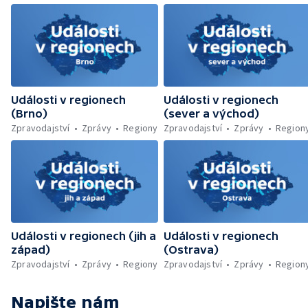
Náchodsku — Znovuotevření rozhledny na
Libíně — Obchvat Náchoda je zhruba v
polovině — Požár v kempu na Pardubicku —
Wonkův most po rekonstrukci — Letiště
Václava Havla odbavilo 8 milionů cestujících
— V Plzni přibývá nelegálních graffiti
Události v regionech
Události v regionech
(Brno)
(sever a východ)
Zpravodajství
Zprávy
Regiony
Zpravodajství
Zprávy
Region
Události v regionech (jih a
Události v regionech
západ)
(Ostrava)
Zpravodajství
Zprávy
Regiony
Zpravodajství
Zprávy
Region
Napište nám