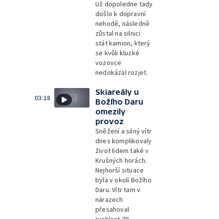
Už dopoledne tady
došlo k dopravní
nehodě, následně
zůstal na silnici
stát kamion, který
se kvůli kluzké
vozovce
nedokázal rozjet.
Skiareály u
03:18
Božího Daru
omezily
provoz
Sněžení a silný vítr
dnes komplikovaly
život lidem také v
Krušných horách.
Nejhorší situace
byla v okolí Božího
Daru. Vítr tam v
nárazech
přesahoval
rychlost 70