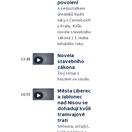
povolení
A nedostatkem
úředníků trpěli
taky v Černošicích
u Prahy. Kvůli
novele stavebního
zákona z 1. ledna
loňského roku.
Novela
13:48
stavebního
zákona
Živý vstup s
hostem ve studiu.
Města Liberec
16:55
a Jablonec
nad Nisou se
dohadují kvůli
tramvajové
trati
Smlouva, určující,
kolik má které z