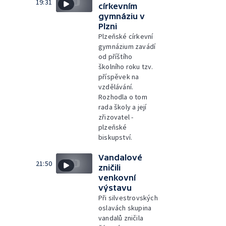
19:31
církevním
gymnáziu v
Plzni
Plzeňské církevní
gymnázium zavádí
od příštího
školního roku tzv.
příspěvek na
vzdělávání.
Rozhodla o tom
rada školy a její
zřizovatel -
plzeňské
biskupství.
Vandalové
21:50
zničili
venkovní
výstavu
Při silvestrovských
oslavách skupina
vandalů zničila