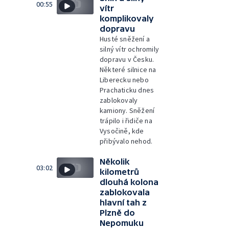
00:55
vítr
komplikovaly
dopravu
Husté sněžení a
silný vítr ochromily
dopravu v Česku.
Některé silnice na
Liberecku nebo
Prachaticku dnes
zablokovaly
kamiony. Sněžení
trápilo i řidiče na
Vysočině, kde
přibývalo nehod.
Několik
03:02
kilometrů
dlouhá kolona
zablokovala
hlavní tah z
Plzně do
Nepomuku