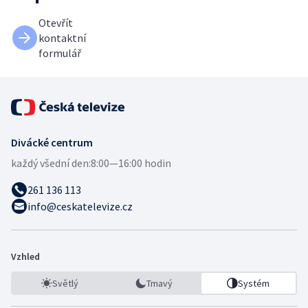
Otevřít
kontaktní
formulář
Divácké centrum
každý všední den:
8:00—16:00 hodin
261 136 113
info@ceskatelevize.cz
Vzhled
Světlý
Tmavý
Systém