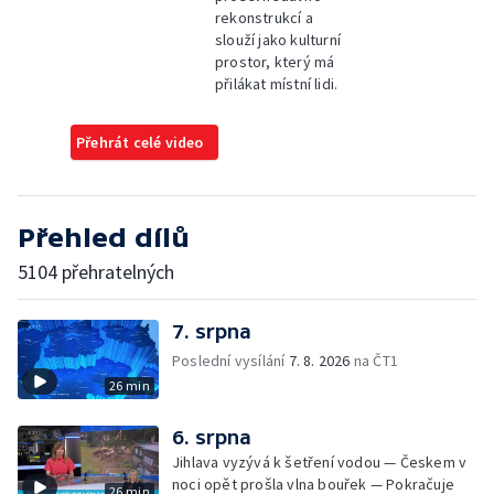
rekonstrukcí a
slouží jako kulturní
prostor, který má
přilákat místní lidi.
Přehrát celé video
Přehled dílů
5104 přehratelných
7. srpna
Poslední vysílání
7. 8. 2026
na ČT1
26 min
6. srpna
Jihlava vyzývá k šetření vodou — Českem v
noci opět prošla vlna bouřek — Pokračuje
26 min