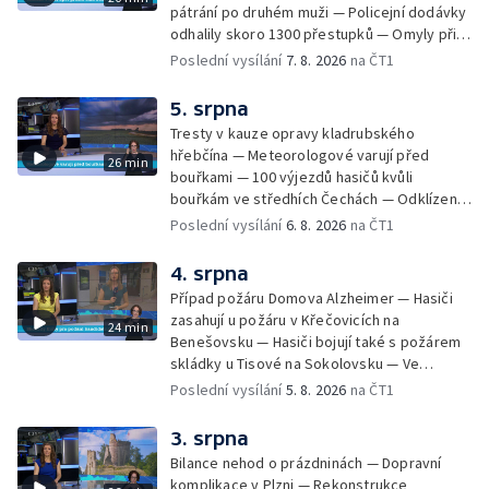
pátrání po druhém muži — Policejní dodávky
odhalily skoro 1300 přestupků — Omyly při
nouzovém volání o pomoc — Hradec Králové
Poslední vysílání
7. 8. 2026
na ČT1
se utká s Besiktasem Istambul — Pokus o
rekord v hromadném seskoku parašutistů —
5. srpna
Chovné rybníky na Českolipsku pustoší
Tresty v kauze opravy kladrubského
vydry — Instalace nové sochy v Mariánských
hřebčína — Meteorologové varují před
26 min
Lázních — Sedmiletý trest za dotační
bouřkami — 100 výjezdů hasičů kvůli
podvod s projektem Technologického parku
bouřkám ve středhích Čechách — Odklízení
v Písku — Dětský tábor na Brutal Assault —
škod po bouřkách — Hasiči likvidovali
Poslední vysílání
6. 8. 2026
na ČT1
Turistická trasa Svatojánské proudy zůstává
několik požárů — Časová schránka ukrytá na
stále uzavřená — Projížďky na rybníce Labuť
Václavském náměstí — Necelý kilometr řeky
4. srpna
— Cestování za pozorováním noční oblohy
Otavy u šumavského Annína je téměř bez
Případ požáru Domova Alzheimer — Hasiči
vody — Pátrání po dvou mužích na jezeře
zasahují u požáru v Křečovicích na
24 min
Most — Tábor pro děti odsouzených — Tábor
Benešovsku — Hasiči bojují také s požárem
pomáhá dětem orientovat se na trhu práce
skládky u Tisové na Sokolovsku — Ve
— Začal festival Brutal Assault — Cyklysta
Strážnici na Hodonínsku padl další teplotní
Poslední vysílání
5. 8. 2026
na ČT1
spadl v Karlvoych Varech do řeky —
rekord — Ve Vladislavově ulici v Praze se
Restaurace trápí nedostatek kuchařů — Do
zřítil strop — Požár lesa u šumavských
3. srpna
pastí na hmyz se chytají ptáci
Nezdic — Modernizace úseku dálnice D8 —
Bilance nehod o prázdninách — Dopravní
Ocenění pro řidiče za záchranu ženy —
komplikace v Plzni — Rekonstrukce