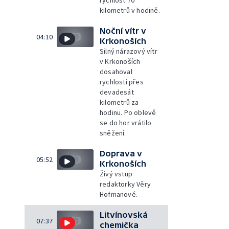
kilometrů v hodině.
Noční vítr v
04:10
Krkonoších
Silný nárazový vítr
v Krkonoších
dosahoval
rychlosti přes
devadesát
kilometrů za
hodinu. Po oblevě
se do hor vrátilo
sněžení.
Doprava v
05:52
Krkonoších
Živý vstup
redaktorky Věry
Hofmanové.
Litvínovská
07:37
chemička