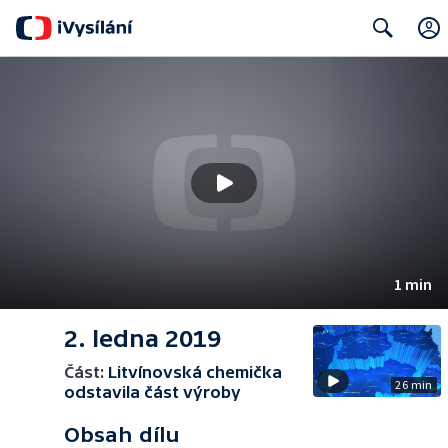
Search
1 min
2. ledna 2019
Část:
Litvínovská chemička
26 min
odstavila část výroby
Obsah dílu