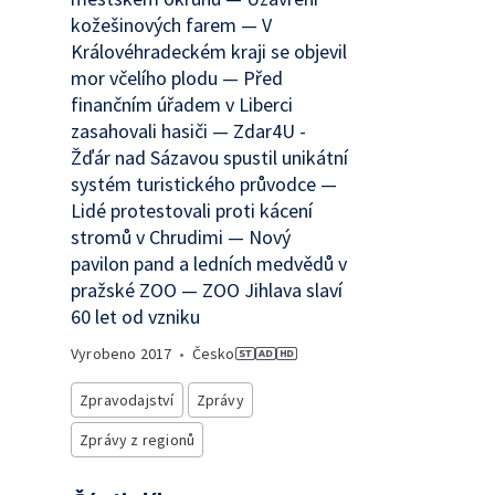
kožešinových farem — V
Královéhradeckém kraji se objevil
mor včelího plodu — Před
finančním úřadem v Liberci
zasahovali hasiči — Zdar4U -
Žďár nad Sázavou spustil unikátní
systém turistického průvodce —
Lidé protestovali proti kácení
stromů v Chrudimi — Nový
pavilon pand a ledních medvědů v
pražské ZOO — ZOO Jihlava slaví
60 let od vzniku
Vyrobeno
2017
•
Česko
Zpravodajství
Zprávy
Zprávy z regionů