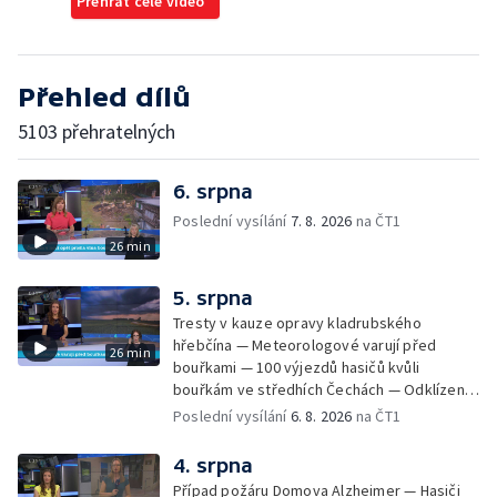
Přehrát celé video
Přehled dílů
5103 přehratelných
6. srpna
Poslední vysílání
7. 8. 2026
na ČT1
26 min
5. srpna
Tresty v kauze opravy kladrubského
hřebčína — Meteorologové varují před
26 min
bouřkami — 100 výjezdů hasičů kvůli
bouřkám ve středhích Čechách — Odklízení
škod po bouřkách — Hasiči likvidovali
Poslední vysílání
6. 8. 2026
na ČT1
několik požárů — Časová schránka ukrytá na
Václavském náměstí — Necelý kilometr řeky
4. srpna
Otavy u šumavského Annína je téměř bez
Případ požáru Domova Alzheimer — Hasiči