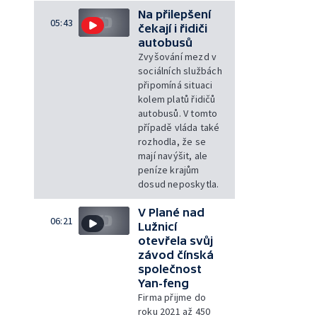
Na přilepšení
05:43
čekají i řidiči
autobusů
Zvyšování mezd v
sociálních službách
připomíná situaci
kolem platů řidičů
autobusů. V tomto
případě vláda také
rozhodla, že se
mají navýšit, ale
peníze krajům
dosud neposkytla.
V Plané nad
06:21
Lužnicí
otevřela svůj
závod čínská
společnost
Yan-feng
Firma přijme do
roku 2021 až 450