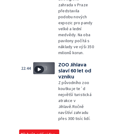
zahrada v Praze
představila
podobu nových
expozic pro pandy
velké a lední
medvědy. Na oba
pavilony počítá s
náklady ve výši 350
milionů korun.
ZOO Jihlava
22:44
slaví 60 let od
vzniku
Z původního zoo
koutku je te´d
největší turistická
atrakce v
Jihlavě.Ročně
navštíví zahradu
přes 300 tisíc lidí.