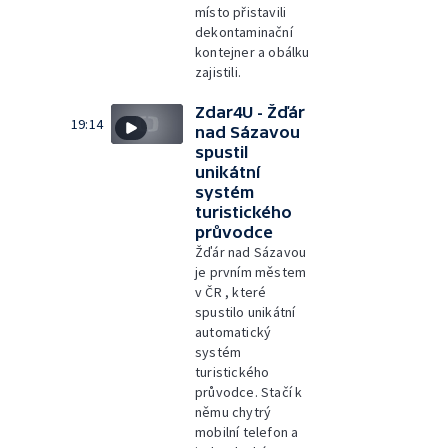
místo přistavili
dekontaminační
kontejner a obálku
zajistili.
Zdar4U - Žďár
19:14
nad Sázavou
spustil
unikátní
systém
turistického
průvodce
Žďár nad Sázavou
je prvním městem
v ČR , které
spustilo unikátní
automatický
systém
turistického
průvodce. Stačí k
němu chytrý
mobilní telefon a