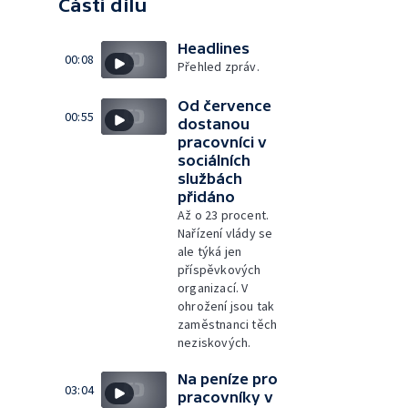
Části dílu
Headlines
00:08
Přehled zpráv.
Od července
00:55
dostanou
pracovníci v
sociálních
službách
přidáno
Až o 23 procent.
Nařízení vlády se
ale týká jen
příspěvkových
organizací. V
ohrožení jsou tak
zaměstnanci těch
neziskových.
Na peníze pro
03:04
pracovníky v