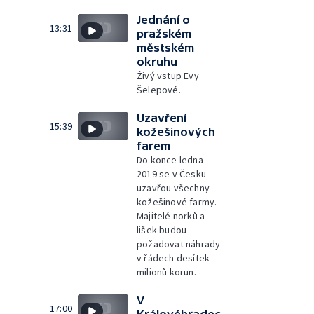
Jednání o
13:31
pražském
městském
okruhu
Živý vstup Evy
Šelepové.
Uzavření
15:39
kožešinových
farem
Do konce ledna
2019 se v Česku
uzavřou všechny
kožešinové farmy.
Majitelé norků a
lišek budou
požadovat náhrady
v řádech desítek
milionů korun.
V
17:00
Královéhradec