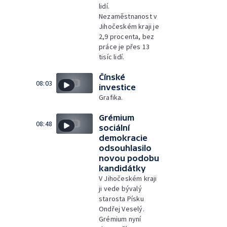
lidí.
Nezaměstnanost v
Jihočeském kraji je
2,9 procenta, bez
práce je přes 13
tisíc lidí.
Čínské
08:03
investice
Grafika.
Grémium
08:48
sociální
demokracie
odsouhlasilo
novou podobu
kandidátky
V Jihočeském kraji
ji vede bývalý
starosta Písku
Ondřej Veselý.
Grémium nyní