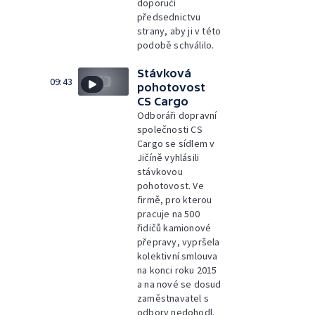
doporučí
předsednictvu
strany, aby ji v této
podobě schválilo.
Stávková
09:43
pohotovost
CS Cargo
Odboráři dopravní
společnosti CS
Cargo se sídlem v
Jičíně vyhlásili
stávkovou
pohotovost. Ve
firmě, pro kterou
pracuje na 500
řidičů kamionové
přepravy, vypršela
kolektivní smlouva
na konci roku 2015
a na nové se dosud
zaměstnavatel s
odbory nedohodl.