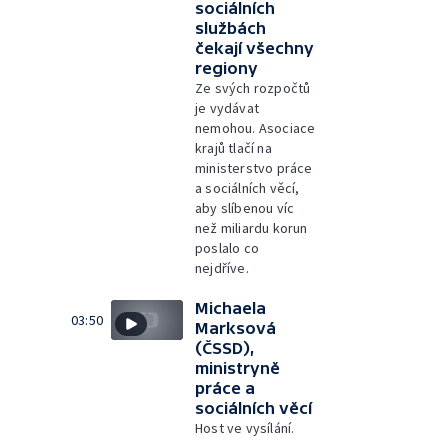
sociálních
službách
čekají všechny
regiony
Ze svých rozpočtů
je vydávat
nemohou. Asociace
krajů tlačí na
ministerstvo práce
a sociálních věcí,
aby slíbenou víc
než miliardu korun
poslalo co
nejdříve.
Michaela
03:50
Marksová
(ČSSD),
ministryně
práce a
sociálních věcí
Host ve vysílání.