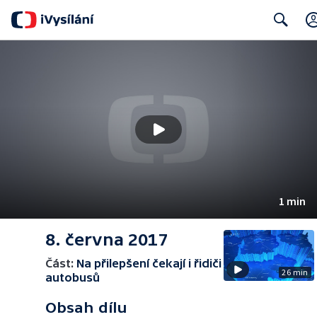
Search
1 min
8. června 2017
Část:
Na přilepšení čekají i řidiči
26 min
autobusů
Obsah dílu