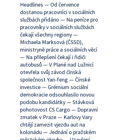
Headlines — Od července
dostanou pracovníci v sociálních
službách přidáno — Na peníze pro
pracovníky v sociálních službách
čekají všechny regiony —
Michaela Marksová (ČSSD),
ministryně práce a sociálních věcí
— Na přilepšení čekají i řidiči
autobusů — V Plané nad Lužnicí
otevřela svůj závod čínská
společnost Yan-feng — Čínské
investice — Grémium sociální
demokracie odsouhlasilo novou
podobu kandidátky — Stávková
pohotovost CS Cargo — Dopravní
zmatek v Praze — Karlovy Vary
chtějí zamezit vjezdu aut na
kolonádu — Jednání o pražském
městském okruhu — Uzavření