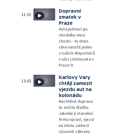
Dopravní
11:33
zmatek v
Praze
Auta jedoucí po
chodníku mezi
chodci - to dnes
ráno natočil jeden
z našich iReportérů
v ulici Litvínovská v
Praze 9.
Karlovy Vary
12:02
chtějí zamezit
vjezdu aut na
kolonádu
Nechtěná doprava
tu zničila dlažbu.
Jakmile ji stavební
firma opraví, vjezd
na místo zamezí
výsuvné zábrany.