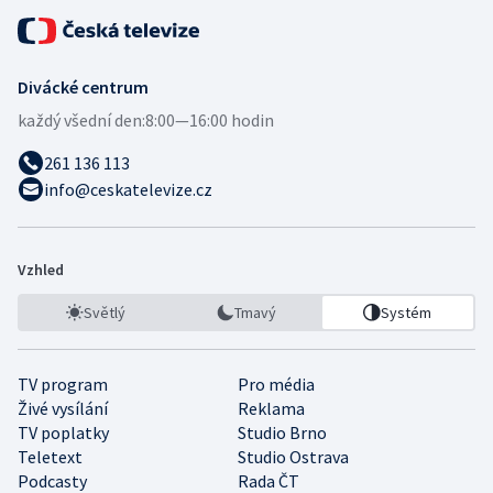
Divácké centrum
každý všední den:
8:00—16:00 hodin
261 136 113
info@ceskatelevize.cz
Vzhled
Světlý
Tmavý
Systém
TV program
Pro média
Živé vysílání
Reklama
TV poplatky
Studio Brno
Teletext
Studio Ostrava
Podcasty
Rada ČT