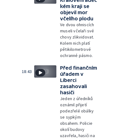
kém kraji se
objevil mor
včelího plodu
Ve dvou ohniscích
museli včelaři své
chovy zlikvidovat.
Kolem nich platí
pětikilometrové
ochranné pásmo.
Před finančním
18:43
úřadem v
Liberci
zasahovali
hasiči
Jeden z úředníků
oznámil přijetí
podezřelé obálky
se sypkým
obsahem. Policie
okolí budovy
uzavřela, hasiči na