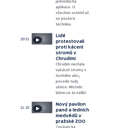
jednoduchá
aplikace. O
všechno ostatní už
se postará
technika.
Lidé
20:51
protestovali
proti kácení
stromů v
Chrudimi
Chrudim nechala
vykácet stromy v
Gorkého ulici,
povede tudy
silnice. Místním
lidem se to nelíbí.
Nový pavilon
21:25
pand a ledních
medvědů v
pražské ZOO
Zoologická