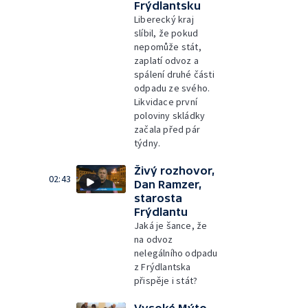
Frýdlantsku
Liberecký kraj
slíbil, že pokud
nepomůže stát,
zaplatí odvoz a
spálení druhé části
odpadu ze svého.
Likvidace první
poloviny skládky
začala před pár
týdny.
Živý rozhovor,
02:43
Dan Ramzer,
starosta
Frýdlantu
Jaká je šance, že
na odvoz
nelegálního odpadu
z Frýdlantska
přispěje i stát?