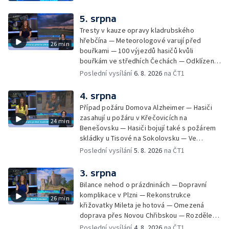
5. srpna
Tresty v kauze opravy kladrubského
hřebčína — Meteorologové varují před
26 min
bouřkami — 100 výjezdů hasičů kvůli
bouřkám ve středhích Čechách — Odklízení
škod po bouřkách — Hasiči likvidovali
Poslední vysílání
6. 8. 2026
na ČT1
několik požárů — Časová schránka ukrytá na
Václavském náměstí — Necelý kilometr řeky
4. srpna
Otavy u šumavského Annína je téměř bez
Případ požáru Domova Alzheimer — Hasiči
vody — Pátrání po dvou mužích na jezeře
zasahují u požáru v Křečovicích na
24 min
Most — Tábor pro děti odsouzených — Tábor
Benešovsku — Hasiči bojují také s požárem
pomáhá dětem orientovat se na trhu práce
skládky u Tisové na Sokolovsku — Ve
— Začal festival Brutal Assault — Cyklysta
Strážnici na Hodonínsku padl další teplotní
Poslední vysílání
5. 8. 2026
na ČT1
spadl v Karlvoych Varech do řeky —
rekord — Ve Vladislavově ulici v Praze se
Restaurace trápí nedostatek kuchařů — Do
zřítil strop — Požár lesa u šumavských
3. srpna
pastí na hmyz se chytají ptáci
Nezdic — Modernizace úseku dálnice D8 —
Bilance nehod o prázdninách — Dopravní
Ocenění pro řidiče za záchranu ženy —
komplikace v Plzni — Rekonstrukce
26 min
Skončily lhůty pro podání volebních listin —
křižovatky Mileta je hotová — Omezená
Tři případy utonutí na jihu Čech — Na řece
doprava přes Novou Chřibskou — Rozdělení
Orlici nelze plout kvůli demolici mostu —
peněz ušetřených za rekultivace — Světový
Poslední vysílání
4. 8. 2026
na ČT1