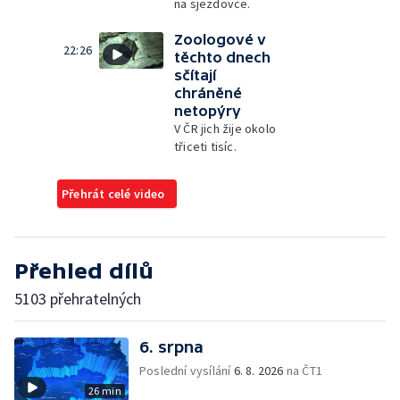
na sjezdovce.
Zoologové v
22:26
těchto dnech
sčítají
chráněné
netopýry
V ČR jich žije okolo
třiceti tisíc.
Přehrát celé video
Přehled dílů
5103 přehratelných
6. srpna
Poslední vysílání
6. 8. 2026
na ČT1
26 min