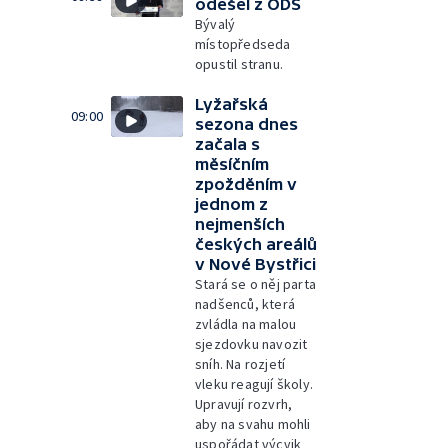
odešel z ODS
Bývalý
místopředseda
opustil stranu.
Lyžařská
09:00
sezona dnes
začala s
měsíčním
zpožděním v
jednom z
nejmenších
českých areálů
v Nové Bystřici
Stará se o něj parta
nadšenců, která
zvládla na malou
sjezdovku navozit
sníh. Na rozjetí
vleku reagují školy.
Upravují rozvrh,
aby na svahu mohli
uspořádat výcvik