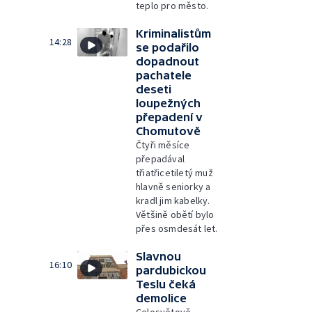
teplo pro město.
Kriminalistům
14:28
se podařilo
dopadnout
pachatele
deseti
loupežných
přepadení v
Chomutově
Čtyři měsíce
přepadával
třiatřicetiletý muž
hlavně seniorky a
kradl jim kabelky.
Většině obětí bylo
přes osmdesát let.
Slavnou
16:10
pardubickou
Teslu čeká
demolice