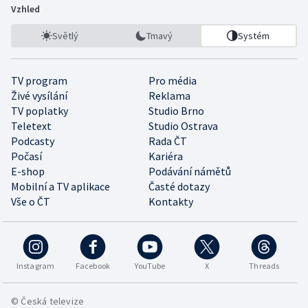
Vzhled
Světlý
Tmavý
Systém
TV program
Pro média
Živé vysílání
Reklama
TV poplatky
Studio Brno
Teletext
Studio Ostrava
Podcasty
Rada ČT
Počasí
Kariéra
E-shop
Podávání námětů
Mobilní a TV aplikace
Časté dotazy
Vše o ČT
Kontakty
Instagram
Facebook
YouTube
X
Threads
© Česká televize