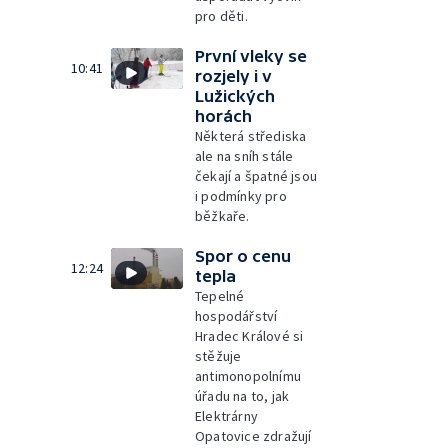
pro děti.
První vleky se
10:41
rozjely i v
Lužických
horách
Některá střediska
ale na sníh stále
čekají a špatné jsou
i podmínky pro
běžkaře.
Spor o cenu
12:24
tepla
Tepelné
hospodářství
Hradec Králové si
stěžuje
antimonopolnímu
úřadu na to, jak
Elektrárny
Opatovice zdražují