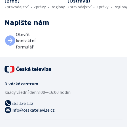
(Brno)
(Ostrava)
Zpravodajství
Zprávy
Regiony
Zpravodajství
Zprávy
Region
Napište nám
Otevřít
kontaktní
formulář
Divácké centrum
každý všední den:
8:00—16:00 hodin
261 136 113
info@ceskatelevize.cz