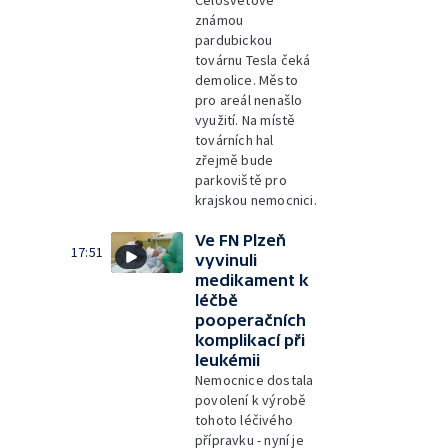
Celosvětově
známou
pardubickou
továrnu Tesla čeká
demolice. Město
pro areál nenašlo
využití. Na místě
továrních hal
zřejmě bude
parkoviště pro
krajskou nemocnici.
Ve FN Plzeň
17:51
vyvinuli
medikament k
léčbě
pooperačních
komplikací při
leukémii
Nemocnice dostala
povolení k výrobě
tohoto léčivého
přípravku - nyní je