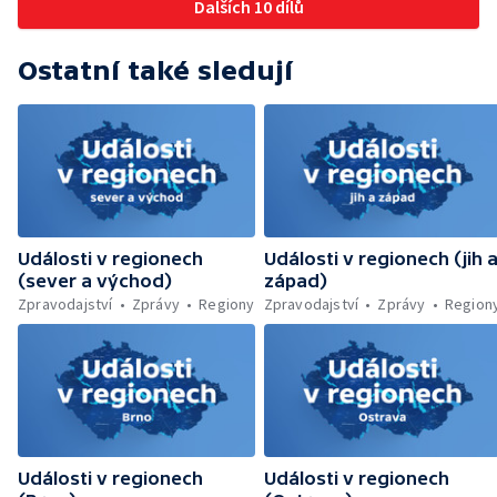
Dalších 10 dílů
Motivace pacientů k preventivním
Wonkův most po rekonstrukci — Letiště
prohlídkám — Přibývá nehod a zranění
Václava Havla odbavilo 8 milionů cestujících
cyklistů — Končí jedna z nejproblémovějších
— V Plzni přibývá nelegálních graffiti
Ostatní také sledují
ubytoven v Ostravě — Vězni na
nestřežených pracovištích — Pět let vězení
za dlouhodobé týrání psů — Kontroly
farmářských trhů — Ochrana Lesního
koupaliště v Ruprechticích — Umělý sníh na
vrcholu Černé hory — Zrestaurované sochy
se vrátily na pražský orloj
Události v regionech
Události v regionech (jih 
(sever a východ)
západ)
Zpravodajství
Zprávy
Regiony
Zpravodajství
Zprávy
Region
Události v regionech
Události v regionech