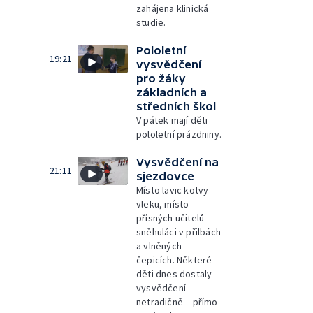
zahájena klinická
studie.
Pololetní
19:21
vysvědčení
pro žáky
základních a
středních škol
V pátek mají děti
pololetní prázdniny.
Vysvědčení na
21:11
sjezdovce
Místo lavic kotvy
vleku, místo
přísných učitelů
sněhuláci v přilbách
a vlněných
čepicích. Některé
děti dnes dostaly
vysvědčení
netradičně – přímo