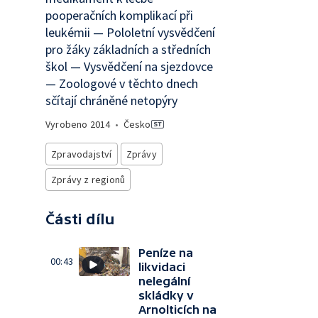
pooperačních komplikací při
leukémii — Pololetní vysvědčení
pro žáky základních a středních
škol — Vysvědčení na sjezdovce
— Zoologové v těchto dnech
sčítají chráněné netopýry
Vyrobeno
2014
•
Česko
Zpravodajství
Zprávy
Zprávy z regionů
Části dílu
Peníze na
00:43
likvidaci
nelegální
skládky v
Arnolticích na