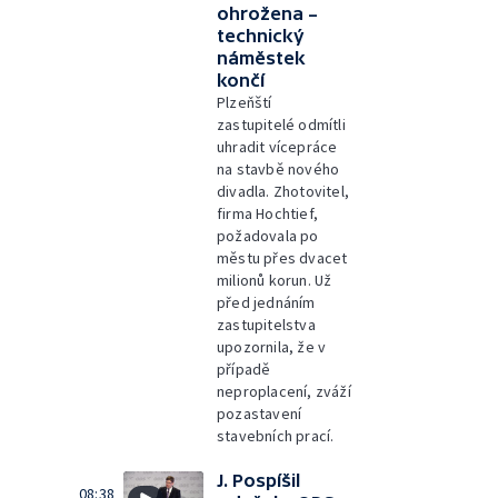
ohrožena –
technický
náměstek
končí
Plzeňští
zastupitelé odmítli
uhradit vícepráce
na stavbě nového
divadla. Zhotovitel,
firma Hochtief,
požadovala po
městu přes dvacet
milionů korun. Už
před jednáním
zastupitelstva
upozornila, že v
případě
neproplacení, zváží
pozastavení
stavebních prací.
J. Pospíšil
08:38