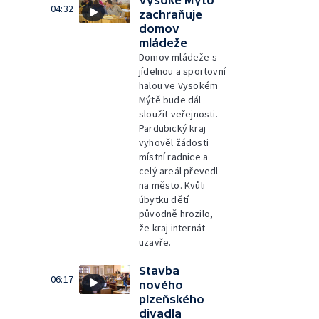
Vysoké Mýto
04:32
zachraňuje
domov
mládeže
Domov mládeže s
jídelnou a sportovní
halou ve Vysokém
Mýtě bude dál
sloužit veřejnosti.
Pardubický kraj
vyhověl žádosti
místní radnice a
celý areál převedl
na město. Kvůli
úbytku dětí
původně hrozilo,
že kraj internát
uzavře.
Stavba
06:17
nového
plzeňského
divadla