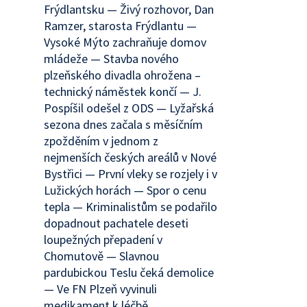
Frýdlantsku — Živý rozhovor, Dan
Ramzer, starosta Frýdlantu —
Vysoké Mýto zachraňuje domov
mládeže — Stavba nového
plzeňského divadla ohrožena –
technický náměstek končí — J.
Pospíšil odešel z ODS — Lyžařská
sezona dnes začala s měsíčním
zpožděním v jednom z
nejmenších českých areálů v Nové
Bystřici — První vleky se rozjely i v
Lužických horách — Spor o cenu
tepla — Kriminalistům se podařilo
dopadnout pachatele deseti
loupežných přepadení v
Chomutově — Slavnou
pardubickou Teslu čeká demolice
— Ve FN Plzeň vyvinuli
medikament k léčbě