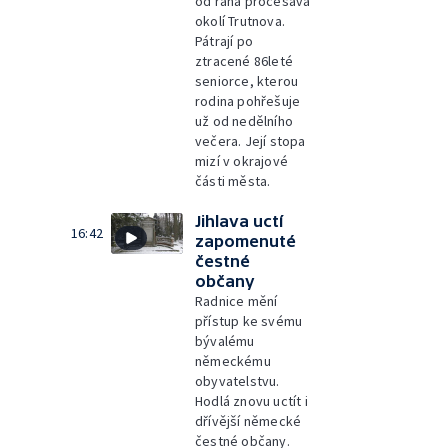
od rána pročesává
okolí Trutnova.
Pátrají po
ztracené 86leté
seniorce, kterou
rodina pohřešuje
už od nedělního
večera. Její stopa
mizí v okrajové
části města.
Jihlava uctí
16:42
zapomenuté
čestné
občany
Radnice mění
přístup ke svému
bývalému
německému
obyvatelstvu.
Hodlá znovu uctít i
dřívější německé
čestné občany.