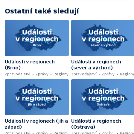
zelenou úsporám — Problémy řidičů v
KRNAP kvůli navigaci — Dohašování požáru
Ostatní také sledují
lesa u Velhartic — Další rozsáhlý lesní požár
likvidovali hasiči u Dolní Radechové na
Náchodsku — Znovuotevření rozhledny na
Libíně — Obchvat Náchoda je zhruba v
polovině — Požár v kempu na Pardubicku —
Wonkův most po rekonstrukci — Letiště
Václava Havla odbavilo 8 milionů cestujících
— V Plzni přibývá nelegálních graffiti
Události v regionech
Události v regionech
(Brno)
(sever a východ)
Zpravodajství
Zprávy
Regiony
Zpravodajství
Zprávy
Region
Události v regionech (jih a
Události v regionech
západ)
(Ostrava)
Zpravodajství
Zprávy
Regiony
Zpravodajství
Zprávy
Region