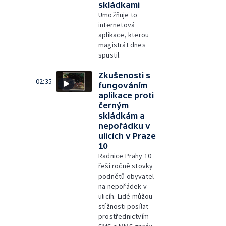
skládkami
Umožňuje to
internetová
aplikace, kterou
magistrát dnes
spustil.
Zkušenosti s
02:35
fungováním
aplikace proti
černým
skládkám a
nepořádku v
ulicích v Praze
10
Radnice Prahy 10
řeší ročně stovky
podnětů obyvatel
na nepořádek v
ulicíh. Lidé můžou
stížnosti posílat
prostřednictvím