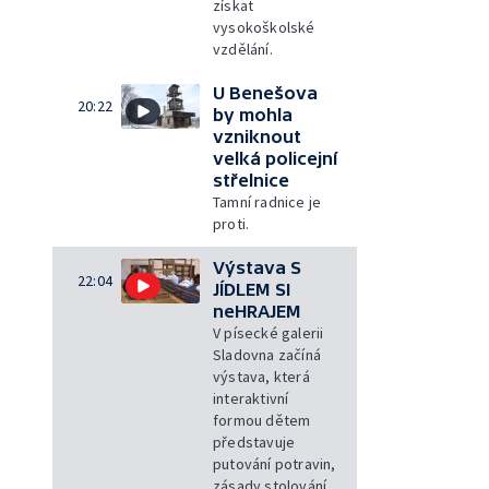
získat
vysokoškolské
vzdělání.
U Benešova
20:22
by mohla
vzniknout
velká policejní
střelnice
Tamní radnice je
proti.
Výstava S
22:04
JÍDLEM SI
neHRAJEM
V písecké galerii
Sladovna začíná
výstava, která
interaktivní
formou dětem
představuje
putování potravin,
zásady stolování,