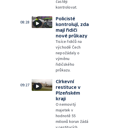
častěji
kontrolovat.
Policisté
08:28
kontrolují, zda
mají řidiči
nové průkazy
Tisíce řidičů na
východě Čech
nepožádaly o
výměnu
řidičského
průkazu.
Církevní
09:27
restituce v
Plzeňském
kraji
O nemovitý
majetek v
hodnotě 55
milionů korun žádá
v restitucích