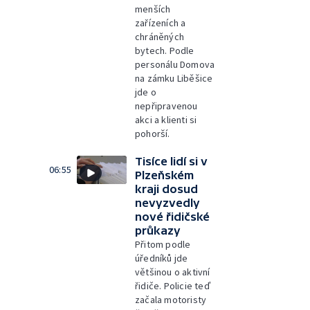
menších
zařízeních a
chráněných
bytech. Podle
personálu Domova
na zámku Liběšice
jde o
nepřipravenou
akci a klienti si
pohorší.
Tisíce lidí si v
06:55
Plzeňském
kraji dosud
nevyzvedly
nové řidičské
průkazy
Přitom podle
úředníků jde
většinou o aktivní
řidiče. Policie teď
začala motoristy