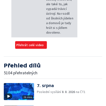
ale také to, jak
vypadá trávicí
ústrojí. Na rozdíl
od školních jídelen
a domovů je tady
hrát si s jídlem
dovoleno.
Přehrát celé video
Přehled dílů
5104 přehratelných
7. srpna
Poslední vysílání
8. 8. 2026
na ČT1
26 min