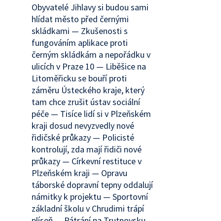
Obyvatelé Jihlavy si budou sami
hlídat město před černými
skládkami — Zkušenosti s
fungováním aplikace proti
černým skládkám a nepořádku v
ulicích v Praze 10 — Liběšice na
Litoměřicku se bouří proti
záměru Ústeckého kraje, který
tam chce zrušit ústav sociální
péče — Tisíce lidí si v Plzeňském
kraji dosud nevyzvedly nové
řidičské průkazy — Policisté
kontrolují, zda mají řidiči nové
průkazy — Církevní restituce v
Plzeňském kraji — Opravu
táborské dopravní tepny oddalují
námitky k projektu — Sportovní
základní školu v Chrudimi trápí
plíseň — Pátrání na Trutnovsku