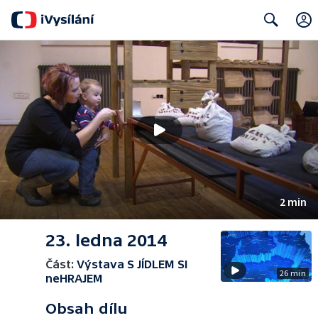
Search
2 min
23. ledna 2014
Část:
Výstava S JÍDLEM SI
26 min
neHRAJEM
Obsah dílu