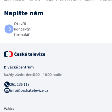
Napište nám
Otevřít
kontaktní
formulář
Divácké centrum
každý všední den:
8:00—16:00 hodin
261 136 113
info@ceskatelevize.cz
Vzhled