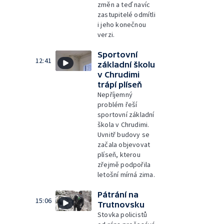
změn a teď navíc
zastupitelé odmítli
i jeho konečnou
verzi.
Sportovní
12:41
základní školu
v Chrudimi
trápí plíseň
Nepříjemný
problém řeší
sportovní základní
škola v Chrudimi.
Uvnitř budovy se
začala objevovat
plíseň, kterou
zřejmě podpořila
letošní mírná zima.
Pátrání na
15:06
Trutnovsku
Stovka policistů