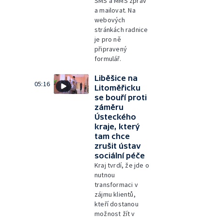
SMS a MMS zpráv
a mailovat. Na
webových
stránkách radnice
je pro ně
připravený
formulář.
Liběšice na
05:16
Litoměřicku
se bouří proti
záměru
Ústeckého
kraje, který
tam chce
zrušit ústav
sociální péče
Kraj tvrdí, že jde o
nutnou
transformaci v
zájmu klientů,
kteří dostanou
možnost žít v