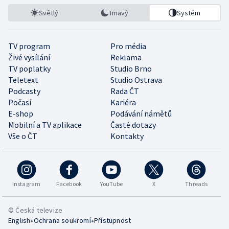
Světlý
Tmavý
Systém
TV program
Pro média
Živé vysílání
Reklama
TV poplatky
Studio Brno
Teletext
Studio Ostrava
Podcasty
Rada ČT
Počasí
Kariéra
E-shop
Podávání námětů
Mobilní a TV aplikace
Časté dotazy
Vše o ČT
Kontakty
Instagram
Facebook
YouTube
X
Threads
© Česká televize
•
•
English
Ochrana soukromí
Přístupnost