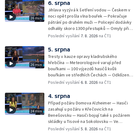
6. srpna
Jihlava vyzývá k šetření vodou — Českem v
noci opět prošla vlna bouřek — Pokračuje
26 min
pátrání po druhém muži — Policejní dodávky
odhalily skoro 1300 přestupků — Omyly při
nouzovém volání o pomoc — Hradec Králové
Poslední vysílání
7. 8. 2026
na ČT1
se utká s Besiktasem Istambul — Pokus o
rekord v hromadném seskoku parašutistů —
5. srpna
Chovné rybníky na Českolipsku pustoší
Tresty v kauze opravy kladrubského
vydry — Instalace nové sochy v Mariánských
hřebčína — Meteorologové varují před
26 min
Lázních — Sedmiletý trest za dotační
bouřkami — 100 výjezdů hasičů kvůli
podvod s projektem Technologického parku
bouřkám ve středhích Čechách — Odklízení
v Písku — Dětský tábor na Brutal Assault —
škod po bouřkách — Hasiči likvidovali
Poslední vysílání
6. 8. 2026
na ČT1
Turistická trasa Svatojánské proudy zůstává
několik požárů — Časová schránka ukrytá na
stále uzavřená — Projížďky na rybníce Labuť
Václavském náměstí — Necelý kilometr řeky
4. srpna
— Cestování za pozorováním noční oblohy
Otavy u šumavského Annína je téměř bez
Případ požáru Domova Alzheimer — Hasiči
vody — Pátrání po dvou mužích na jezeře
zasahují u požáru v Křečovicích na
24 min
Most — Tábor pro děti odsouzených — Tábor
Benešovsku — Hasiči bojují také s požárem
pomáhá dětem orientovat se na trhu práce
skládky u Tisové na Sokolovsku — Ve
— Začal festival Brutal Assault — Cyklysta
Strážnici na Hodonínsku padl další teplotní
Poslední vysílání
5. 8. 2026
na ČT1
spadl v Karlvoych Varech do řeky —
rekord — Ve Vladislavově ulici v Praze se
Restaurace trápí nedostatek kuchařů — Do