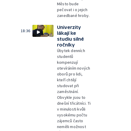
Město bude
pečovat i o jejich
zanedbané hroby.
Univerzity
18:36
lákají ke
studiu silné
ročníky
Úbytek denních
studentů
kompenzují
otevíráním nových
oborů pro lidi,
kteří chtějí
studovat při
zaměstnání.
Obvykle jsou to
dnešní třicátníci. Ti
v minulosti kvůli
vysokému počtu
zájemců často
neměli možnost