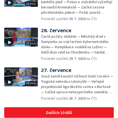
bankéře platí — Pokus o znásilnění vyšetřují
25 min
novou servisní loď — Vidická samoobslužná
berounští kriminalisté — Začíná sezona
prodejna si na provoz vydělá — U jezera
pěstitelského pálení — Požár poničil
Most začíná festival Let It Roll — Vyvrcholil
historickou vilu Marta v Písku — Končí Letní
Poslední vysílání
30. 7. 2026
na ČT1
bouřkový neboli jelení úplněk — Kanoistka
filmová škola — Spor o placení poplatků za
Tereza Kneblová je mistryně světa
odpad — Nedostatek vody na Hracholuskách
28. července
— Příprava nového plavebního stupně v
Časté požáry skládek — Městský úřad v
Děčíně — Biokoridor pro užovku stromovou
Šumperku se stal terčem kybernetického
25 min
— Záchrana liblického vysílače — První
útoku — Komplikace vodáků na Lužnici —
koncert Diany Ross v Česku — Výroba
Další úhyn raků na Chrudimsku — Vandal
obrněných vozidel CV90 — Biokoridor pod
poškodil okna na Ještědu — Lvice Elza má
Poslední vysílání
29. 7. 2026
na ČT1
vedením vysokého napětí
nový domov — Rozšíření sítě mobilních
defibrilátorů — 194 km/h po dálnici D6 —
27. července
Problém s likvidací kadmia — Vězni na
Soud zamítl kasační stížnost Dolní Cerekvi —
Frýdlantsku čistí koryto potoka — Antikolizní
Tragická nehoda u Litomyšle — Veřejné
25 min
systém tramvají Škoda 40T — Praha má šanci
projednávání ligistikcého centra v Boršově
na rekordní turistickou sezonu — Začíná
— Začíná oprava nebezpečného viaduktu v
festival PernštejnLove v Pardubicích — Jelen
Klatovech — Pražská koalice o zásahu na
Poslední vysílání
28. 7. 2026
na ČT1
albín na Litoměřicku — Čeští vědci se
magistrátu — Snaha o obnovu těžby čediče
připravují na zatmění slunce
na Českolipsku — Úřednice na pachatele
Dalších 10 dílů
napojená nebyla — Nižší zájem o Novou