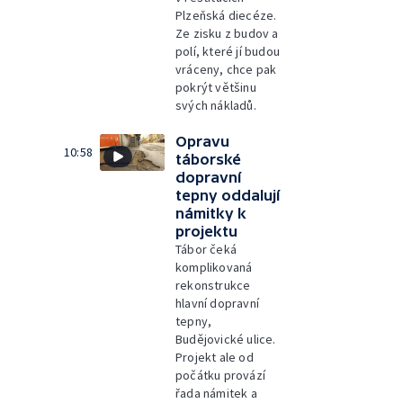
Plzeňská diecéze.
Ze zisku z budov a
polí, které jí budou
vráceny, chce pak
pokrýt většinu
svých nákladů.
Opravu
10:58
táborské
dopravní
tepny oddalují
námitky k
projektu
Tábor čeká
komplikovaná
rekonstrukce
hlavní dopravní
tepny,
Budějovické ulice.
Projekt ale od
počátku provází
řada námitek a