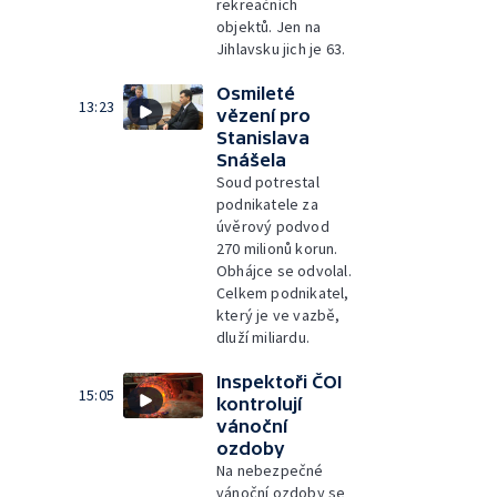
rekreačních
objektů. Jen na
Jihlavsku jich je 63.
Osmileté
13:23
vězení pro
Stanislava
Snášela
Soud potrestal
podnikatele za
úvěrový podvod
270 milionů korun.
Obhájce se odvolal.
Celkem podnikatel,
který je ve vazbě,
dluží miliardu.
Inspektoři ČOI
15:05
kontrolují
vánoční
ozdoby
Na nebezpečné
vánoční ozdoby se