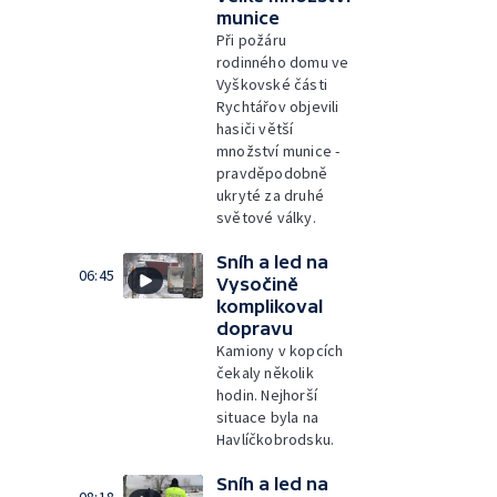
munice
Při požáru
rodinného domu ve
Vyškovské části
Rychtářov objevili
hasiči větší
množství munice -
pravděpodobně
ukryté za druhé
světové války.
Sníh a led na
06:45
Vysočině
komplikoval
dopravu
Kamiony v kopcích
čekaly několik
hodin. Nejhorší
situace byla na
Havlíčkobrodsku.
Sníh a led na