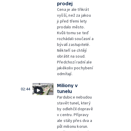
prodej
Cena je ale třikrát
vyšší, než za jakou
ji před třemi lety
prodalo město.
Kvůli tomu se teď
rozhádali současní a
bývalí zastupitelé.
Někteří se chtějí
obrátit na soud.
Předchozí radní ale
jakékoliv pochybení
odmítají.
Miliony v
02:44
tunelu
Pardubice nebudou
stavět tunel, který
by odlehčil dopravě
v centru. Přípravy
ale stály přes dva a
půl milionu korun.