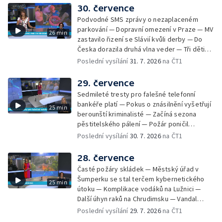
Nelegání hřbitov domácích mazlíčků — Státní
30. července
zastupitelství zrušilo trestní stíhání ženy z
Podvodné SMS zprávy o nezaplaceném
Teplicka, kterou policie dříve obvinila z
parkování — Dopravní omezení v Praze — MV
26 min
týrání koček — Péče o seniory jako brigáda
zastavilo řizení se Slávií kvůli derby — Do
— Po pádu stromů prověří alej odborníci —
Česka dorazila druhá vlna veder — Tři děti
Tradiční neckyáda v Želivi na Pelhřimovsku —
zůstali v rozpáleném autě — Problém s
Poslední vysílání
31. 7. 2026
na ČT1
Festival Hrady CZ poprvé na Hluboké
vedrem řeší i ve školkách — Práce s
mraženými potravinami v horku — Slavnostní
29. července
vyřazení absolventů Univerzity obrany —
Sedmileté tresty pro falešné telefonní
Zájem o obytné vozy roste — Praha má
bankéře platí — Pokus o znásilnění vyšetřují
25 min
novou servisní loď — Vidická samoobslužná
berounští kriminalisté — Začíná sezona
prodejna si na provoz vydělá — U jezera
pěstitelského pálení — Požár poničil
Most začíná festival Let It Roll — Vyvrcholil
historickou vilu Marta v Písku — Končí Letní
Poslední vysílání
30. 7. 2026
na ČT1
bouřkový neboli jelení úplněk — Kanoistka
filmová škola — Spor o placení poplatků za
Tereza Kneblová je mistryně světa
odpad — Nedostatek vody na Hracholuskách
28. července
— Příprava nového plavebního stupně v
Časté požáry skládek — Městský úřad v
Děčíně — Biokoridor pro užovku stromovou
Šumperku se stal terčem kybernetického
25 min
— Záchrana liblického vysílače — První
útoku — Komplikace vodáků na Lužnici —
koncert Diany Ross v Česku — Výroba
Další úhyn raků na Chrudimsku — Vandal
obrněných vozidel CV90 — Biokoridor pod
poškodil okna na Ještědu — Lvice Elza má
Poslední vysílání
29. 7. 2026
na ČT1
vedením vysokého napětí
nový domov — Rozšíření sítě mobilních