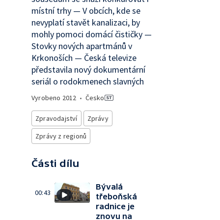
místní trhy — V obcích, kde se
nevyplatí stavět kanalizaci, by
mohly pomoci domácí čističky —
Stovky nových apartmánů v
Krkonoších — Česká televize
představila nový dokumentární
seriál o rodokmenech slavných
Vyrobeno
2012
•
Česko
Zpravodajství
Zprávy
Zprávy z regionů
Části dílu
Bývalá
00:43
třeboňská
radnice je
znovu na