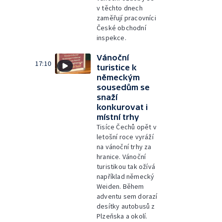
v těchto dnech
zaměřují pracovníci
České obchodní
inspekce.
Vánoční
17:10
turistice k
německým
sousedům se
snaží
konkurovat i
místní trhy
Tisíce Čechů opět v
letošní roce vyráží
na vánoční trhy za
hranice. Vánoční
turistikou tak ožívá
například německý
Weiden. Během
adventu sem dorazí
desítky autobusů z
Plzeňska a okolí.