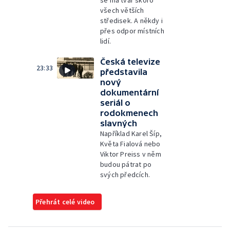
se má tvář skoro
všech větších
středisek. A někdy i
přes odpor místních
lidí.
Česká televize
23:33
představila
nový
dokumentární
seriál o
rodokmenech
slavných
Například Karel Šíp,
Květa Fialová nebo
Viktor Preiss v něm
budou pátrat po
svých předcích.
Přehrát celé video