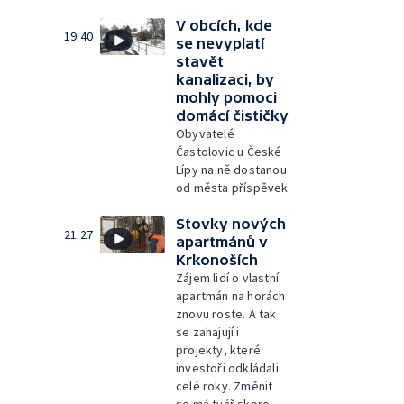
V obcích, kde
19:40
se nevyplatí
stavět
kanalizaci, by
mohly pomoci
domácí čističky
Obyvatelé
Častolovic u České
Lípy na ně dostanou
od města příspěvek
Stovky nových
21:27
apartmánů v
Krkonoších
Zájem lidí o vlastní
apartmán na horách
znovu roste. A tak
se zahajují i
projekty, které
investoři odkládali
celé roky. Změnit