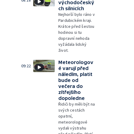
08:18
východočeský
ch silnicích
Nejhorší bylo ráno v
Pardubickém kraji.
Krátce před šestou
hodinou si tu
dopravní nehoda
vyžádala lidský
život.
Meteorologov
09:22
é varují před
náledím, platit
bude od
večera do
zítřejšího
dopoledne
Řidiči by měli být na
svých cestách
opatrní,
meteorologové
vydali výstrahu