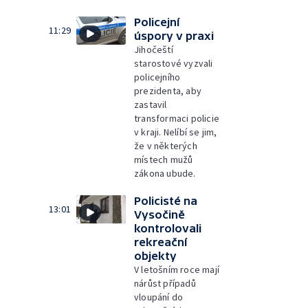
Policejní
11:29
úspory v praxi
Jihočeští
starostové vyzvali
policejního
prezidenta, aby
zastavil
transformaci policie
v kraji. Nelíbí se jim,
že v některých
místech mužů
zákona ubude.
Policisté na
13:01
Vysočině
kontrolovali
rekreační
objekty
V letošním roce mají
nárůst případů
vloupání do