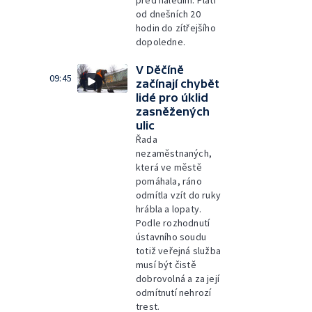
před náledím. Platí
od dnešních 20
hodin do zítřejšího
dopoledne.
V Děčíně
09:45
začínají chybět
lidé pro úklid
zasněžených
ulic
Řada
nezaměstnaných,
která ve městě
pomáhala, ráno
odmítla vzít do ruky
hrábla a lopaty.
Podle rozhodnutí
ústavního soudu
totiž veřejná služba
musí být čistě
dobrovolná a za její
odmítnutí nehrozí
trest.