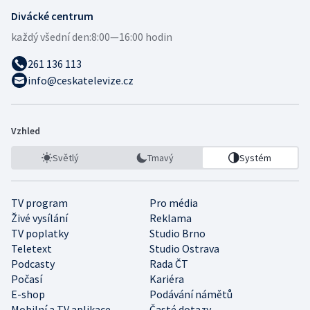
Divácké centrum
každý všední den:
8:00—16:00 hodin
261 136 113
info@ceskatelevize.cz
Vzhled
Světlý
Tmavý
Systém
TV program
Pro média
Živé vysílání
Reklama
TV poplatky
Studio Brno
Teletext
Studio Ostrava
Podcasty
Rada ČT
Počasí
Kariéra
E-shop
Podávání námětů
Mobilní a TV aplikace
Časté dotazy