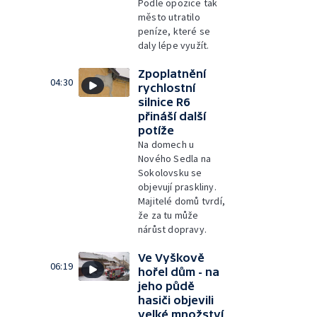
Podle opozice tak
město utratilo
peníze, které se
daly lépe využít.
Zpoplatnění
04:30
rychlostní
silnice R6
přináší další
potíže
Na domech u
Nového Sedla na
Sokolovsku se
objevují praskliny.
Majitelé domů tvrdí,
že za tu může
nárůst dopravy.
Ve Vyškově
06:19
hořel dům - na
jeho půdě
hasiči objevili
velké množství