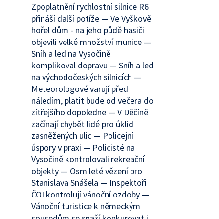
Zpoplatnění rychlostní silnice R6
přináší další potíže — Ve Vyškově
hořel dům - na jeho půdě hasiči
objevili velké množství munice —
Sníh a led na Vysočině
komplikoval dopravu — Sníh a led
na východočeských silnicích —
Meteorologové varují před
náledím, platit bude od večera do
zítřejšího dopoledne — V Děčíně
začínají chybět lidé pro úklid
zasněžených ulic — Policejní
úspory v praxi — Policisté na
Vysočině kontrolovali rekreační
objekty — Osmileté vězení pro
Stanislava Snášela — Inspektoři
ČOI kontrolují vánoční ozdoby —
Vánoční turistice k německým
sousedům se snaží konkurovat i