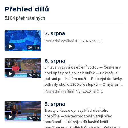
Přehled dílů
5104 přehratelných
7. srpna
Poslední vysílání
8. 8. 2026
na ČT1
26 min
6. srpna
Jihlava vyzývá k šetření vodou — Českem v
noci opět prošla vlna bouřek — Pokračuje
26 min
pátrání po druhém muži — Policejní dodávky
odhalily skoro 1300 přestupků — Omyly při
nouzovém volání o pomoc — Hradec Králové
Poslední vysílání
7. 8. 2026
na ČT1
se utká s Besiktasem Istambul — Pokus o
rekord v hromadném seskoku parašutistů —
5. srpna
Chovné rybníky na Českolipsku pustoší
Tresty v kauze opravy kladrubského
vydry — Instalace nové sochy v Mariánských
hřebčína — Meteorologové varují před
26 min
Lázních — Sedmiletý trest za dotační
bouřkami — 100 výjezdů hasičů kvůli
podvod s projektem Technologického parku
bouřkám ve středhích Čechách — Odklízení