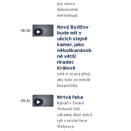
prý znovu
dobrovolně
nenastoupí.
Nový Bydžov
08:00
bude mít v
ulicích stejně
kamer, jako
několikanásob
ně větší
Hradec
Králové
Lidé si to prý přejí,
aby bylo ve městě
bezpečněji.
Mrtvá řeka
09:43
Rybáři v České
Třebové řeší
záhadný úhyn tisíců
ryb v místní řece
Třebovce.