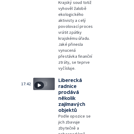
Krajský soud totiž
vyhověl žalobě
ekologického
aktivisty a celý
povolovací proces
vrátit zpátky
krajskému úřadu.
Jaké přinesla
vynucená
přestávka finanční
ztráty, se teprve
vyčísluje.
Liberecká
17:42
radnice
prodává
několik
zajímavých
objektů
Podle opozice se
jich zbavuje
zbytečně a