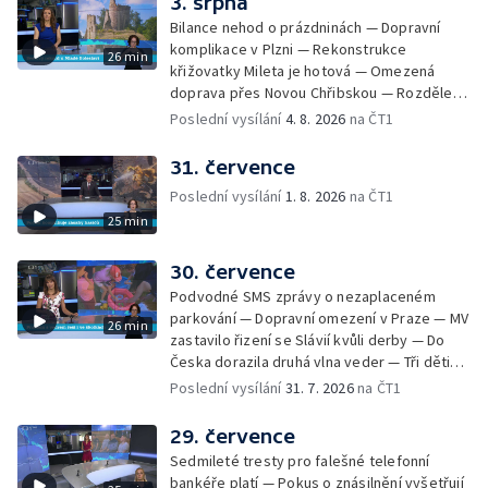
3. srpna
Nezdic — Modernizace úseku dálnice D8 —
Bilance nehod o prázdninách — Dopravní
Ocenění pro řidiče za záchranu ženy —
komplikace v Plzni — Rekonstrukce
26 min
Skončily lhůty pro podání volebních listin —
křižovatky Mileta je hotová — Omezená
Tři případy utonutí na jihu Čech — Na řece
doprava přes Novou Chřibskou — Rozdělení
Orlici nelze plout kvůli demolici mostu —
peněz ušetřených za rekultivace — Světový
Poslední vysílání
4. 8. 2026
na ČT1
Čištění Karlova mostu — Porušování pravidel
rekord u Mladé Boleslavi — U Nalžovic na
na dětských táborech — Zakázaný sběr
Příbramsku hořel les — Na Novoborsku
31. července
borůvek na Šumavě — Revitalizovaný rybník
dopadli žháře — Česko se potýký s
bez vody — Ruční výroba mozaiky pro
Poslední vysílání
1. 8. 2026
na ČT1
nedostatkem vody — Ochrana organismu
liberecký bazén
25 min
před vysokými teplotami — Reklamace
zájezdu skončila u obchodní inspekce —
Nelegání hřbitov domácích mazlíčků — Státní
30. července
zastupitelství zrušilo trestní stíhání ženy z
Podvodné SMS zprávy o nezaplaceném
Teplicka, kterou policie dříve obvinila z
parkování — Dopravní omezení v Praze — MV
26 min
týrání koček — Péče o seniory jako brigáda
zastavilo řizení se Slávií kvůli derby — Do
— Po pádu stromů prověří alej odborníci —
Česka dorazila druhá vlna veder — Tři děti
Tradiční neckyáda v Želivi na Pelhřimovsku —
zůstali v rozpáleném autě — Problém s
Poslední vysílání
31. 7. 2026
na ČT1
Festival Hrady CZ poprvé na Hluboké
vedrem řeší i ve školkách — Práce s
mraženými potravinami v horku — Slavnostní
29. července
vyřazení absolventů Univerzity obrany —
Sedmileté tresty pro falešné telefonní
Zájem o obytné vozy roste — Praha má
bankéře platí — Pokus o znásilnění vyšetřují