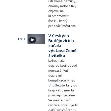
Otrávené pstruhy,
okouny nebo štiky
objevili na
kilometrovém
úseku, který
prochází městem.
V Českých
12:11
Budějovicích
začala
výstava Země
živitelka
Letos ji ale
doprovázejí dosud
nejrozsáhlejší
dopravní
komplikace. Hned
tři důležité tahy do
krajského města
jsou neprůjezdné.
Ve městě navíc
radnice opravuje tři
další silniční tepny.