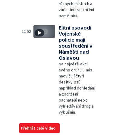
různých místech a
zúčastnili se i přímí
pamětníci.
Elitní psovodi
22:52
Vojenské
policie mají
soustředění v
Náměšti nad
Oslavou
Na největší akci
svého druhu u nás
nacvičují čtyři
desítky psů
například dohledání
a zadržení
pachatelů nebo
vyhledávání drog a
výbušnin.
Přehrát celé video