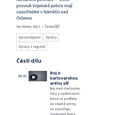
psovodi Vojenské policie mají
soustředění v Náměšti nad
Oslavou
Vyrobeno
2012
•
Česko
Zpravodajství
Zprávy
Zprávy z regionů
Části dílu
Boj o
00:43
karlovarskou
arénu sílí
Boj mezi Karlovými
Vary a společností,
která se podílela
na stavbě arény,
se vyostřuje.
Soukromá firma