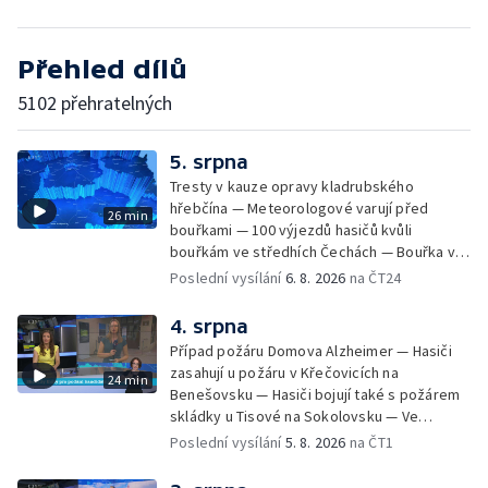
Přehled dílů
5102 přehratelných
5. srpna
Tresty v kauze opravy kladrubského
hřebčína — Meteorologové varují před
26 min
bouřkami — 100 výjezdů hasičů kvůli
bouřkám ve středhích Čechách — Bouřka v
LK za sebou zanechala polámané stromy,
Poslední vysílání
6. 8. 2026
na ČT24
rozbitá auta, zničené střechy. — Hasiči
likvidovali několik požárů — Časová
4. srpna
schránka ukrytá na Václavském náměstí —
Případ požáru Domova Alzheimer — Hasiči
Necelý kilometr řeky Otavy u šumavského
zasahují u požáru v Křečovicích na
24 min
Annína je téměř bez vody — Tábor pro děti
Benešovsku — Hasiči bojují také s požárem
odsouzených — Cyklysta spadl v Karlvoych
skládky u Tisové na Sokolovsku — Ve
Varech do řeky — Restaurace trápí
Strážnici na Hodonínsku padl další teplotní
Poslední vysílání
5. 8. 2026
na ČT1
nedostatek kuchařů — Do pastí na hmyz se
rekord — Ve Vladislavově ulici v Praze se
chytají ptáci
zřítil strop — Požár lesa u šumavských