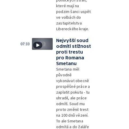
politických stran,
které mají na
podzim šanci uspět
ve volbách do
zastupitelstva
Libereckého kraje.
Nejvyšší soud
07:33
odmítl stížnost
proti trestu
pro Romana
Smetanu
Smetana měl
původně
vykonávat obecně
prospěšné práce a
zaplatit pokutu - tu
uhradil, ale práce
odmítl. Soud mu
proto změnil trest
na 100 dnů vězení.
To ale Smetana
odmítá a do žaláře