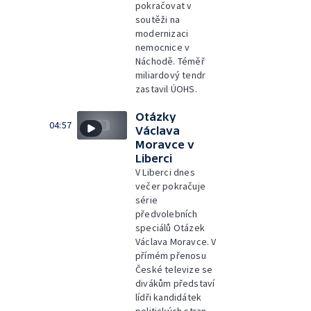
pokračovat v
soutěži na
modernizaci
nemocnice v
Náchodě. Téměř
miliardový tendr
zastavil ÚOHS.
Otázky
04:57
Václava
Moravce v
Liberci
V Liberci dnes
večer pokračuje
série
předvolebních
speciálů Otázek
Václava Moravce. V
přímém přenosu
České televize se
divákům představí
lídři kandidátek