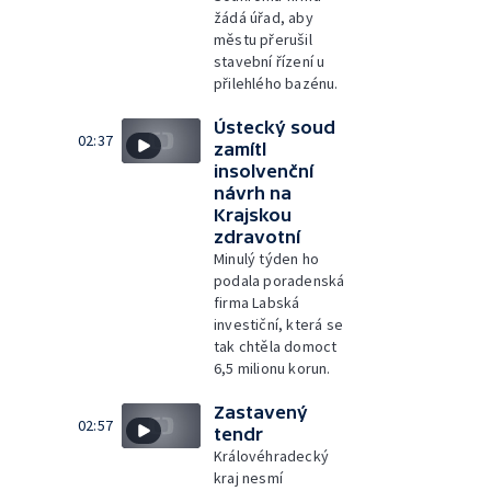
žádá úřad, aby
městu přerušil
stavební řízení u
přilehlého bazénu.
Ústecký soud
02:37
zamítl
insolvenční
návrh na
Krajskou
zdravotní
Minulý týden ho
podala poradenská
firma Labská
investiční, která se
tak chtěla domoct
6,5 milionu korun.
Zastavený
02:57
tendr
Královéhradecký
kraj nesmí