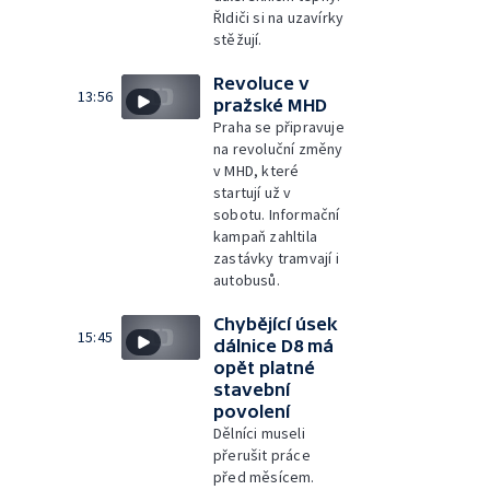
ŘIdiči si na uzavírky
stěžují.
Revoluce v
13:56
pražské MHD
Praha se připravuje
na revoluční změny
v MHD, které
startují už v
sobotu. Informační
kampaň zahltila
zastávky tramvají i
autobusů.
Chybějící úsek
15:45
dálnice D8 má
opět platné
stavební
povolení
Dělníci museli
přerušit práce
před měsícem.