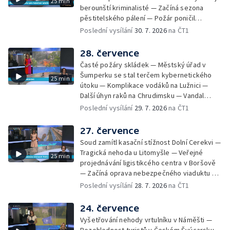
25 min
novou servisní loď — Vidická samoobslužná
berounští kriminalisté — Začíná sezona
prodejna si na provoz vydělá — U jezera
pěstitelského pálení — Požár poničil
Most začíná festival Let It Roll — Vyvrcholil
historickou vilu Marta v Písku — Končí Letní
Poslední vysílání
30. 7. 2026
na ČT1
bouřkový neboli jelení úplněk — Kanoistka
filmová škola — Spor o placení poplatků za
Tereza Kneblová je mistryně světa
odpad — Nedostatek vody na Hracholuskách
28. července
— Příprava nového plavebního stupně v
Časté požáry skládek — Městský úřad v
Děčíně — Biokoridor pro užovku stromovou
Šumperku se stal terčem kybernetického
25 min
— Záchrana liblického vysílače — První
útoku — Komplikace vodáků na Lužnici —
koncert Diany Ross v Česku — Výroba
Další úhyn raků na Chrudimsku — Vandal
obrněných vozidel CV90 — Biokoridor pod
poškodil okna na Ještědu — Lvice Elza má
Poslední vysílání
29. 7. 2026
na ČT1
vedením vysokého napětí
nový domov — Rozšíření sítě mobilních
defibrilátorů — 194 km/h po dálnici D6 —
27. července
Problém s likvidací kadmia — Vězni na
Soud zamítl kasační stížnost Dolní Cerekvi —
Frýdlantsku čistí koryto potoka — Antikolizní
Tragická nehoda u Litomyšle — Veřejné
25 min
systém tramvají Škoda 40T — Praha má šanci
projednávání ligistikcého centra v Boršově
na rekordní turistickou sezonu — Začíná
— Začíná oprava nebezpečného viaduktu v
festival PernštejnLove v Pardubicích — Jelen
Klatovech — Pražská koalice o zásahu na
Poslední vysílání
28. 7. 2026
na ČT1
albín na Litoměřicku — Čeští vědci se
magistrátu — Snaha o obnovu těžby čediče
připravují na zatmění slunce
na Českolipsku — Úřednice na pachatele
24. července
napojená nebyla — Nižší zájem o Novou
Vyšetřování nehody vrtulníku v Náměšti —
zelenou úsporám — Problémy řidičů v