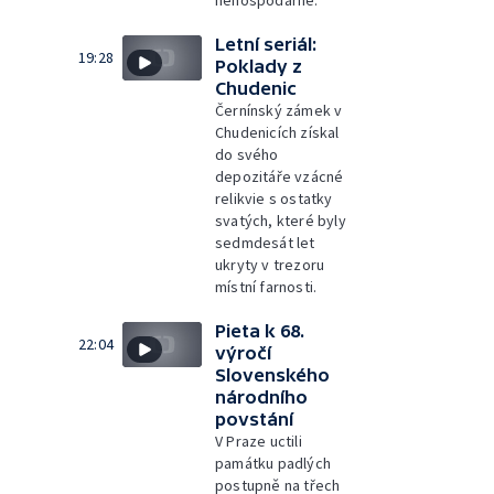
nehospodárně.
Letní seriál:
19:28
Poklady z
Chudenic
Černínský zámek v
Chudenicích získal
do svého
depozitáře vzácné
relikvie s ostatky
svatých, které byly
sedmdesát let
ukryty v trezoru
místní farnosti.
Pieta k 68.
22:04
výročí
Slovenského
národního
povstání
V Praze uctili
památku padlých
postupně na třech