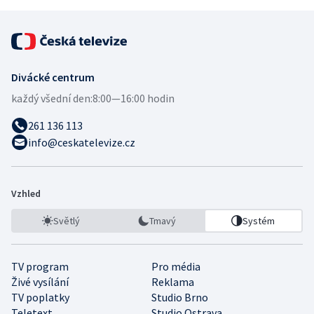
Divácké centrum
každý všední den:
8:00—16:00 hodin
261 136 113
info@ceskatelevize.cz
Vzhled
Světlý
Tmavý
Systém
TV program
Pro média
Živé vysílání
Reklama
TV poplatky
Studio Brno
Teletext
Studio Ostrava