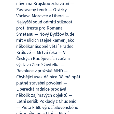
návrh na Krajskou zdravotní —
Zastavený tendr — Otázky
Václava Moravce v Liberci —
Nejvyšší soud odmítl stížnost
proti trestu pro Romana
Smetanu — Nový Bydžov bude
mít v ulicích stejně kamer, jako
několikanásobně větší Hradec
Králové — Mrtvá řeka — V
Českých Budějovicích začala
výstava Země živitelka —
Revoluce v pražské MHD —
Chybějící úsek dálnice D8 má opět
platné stavební povolení —
Liberecká radnice prodává
několik zajímavých objektů —
Letní seriál: Poklady z Chudenic
— Pieta k 68. výročí Slovenského
národního povstání — Elitní