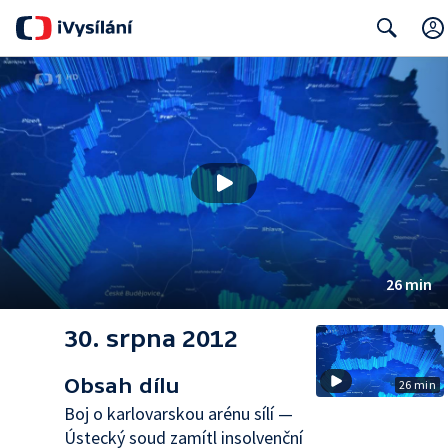
Search
26 min
30. srpna 2012
Obsah dílu
26 min
Boj o karlovarskou arénu sílí —
Ústecký soud zamítl insolvenční