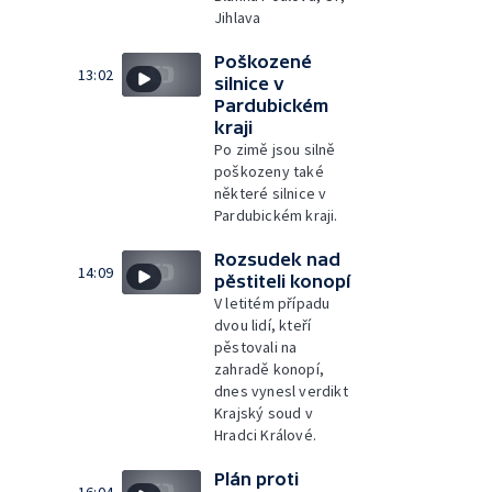
Jihlava
Poškozené
13:02
silnice v
Pardubickém
kraji
Po zimě jsou silně
poškozeny také
některé silnice v
Pardubickém kraji.
Rozsudek nad
14:09
pěstiteli konopí
V letitém případu
dvou lidí, kteří
pěstovali na
zahradě konopí,
dnes vynesl verdikt
Krajský soud v
Hradci Králové.
Plán proti
16:04