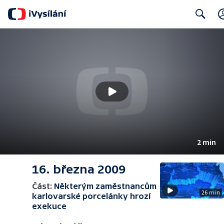
Search
2 min
16. března 2009
Část:
Některým zaměstnancům
26 min
karlovarské porcelánky hrozí
exekuce