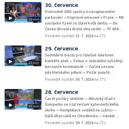
Nelegání hřbitov domácích mazlíčků — Státní
30. července
zastupitelství zrušilo trestní stíhání ženy z
Podvodné SMS zprávy o nezaplaceném
Teplicka, kterou policie dříve obvinila z
parkování — Dopravní omezení v Praze — MV
26 min
týrání koček — Péče o seniory jako brigáda
zastavilo řizení se Slávií kvůli derby — Do
— Po pádu stromů prověří alej odborníci —
Česka dorazila druhá vlna veder — Tři děti
Tradiční neckyáda v Želivi na Pelhřimovsku —
zůstali v rozpáleném autě — Problém s
Poslední vysílání
31. 7. 2026
na ČT1
Festival Hrady CZ poprvé na Hluboké
vedrem řeší i ve školkách — Práce s
mraženými potravinami v horku — Slavnostní
29. července
vyřazení absolventů Univerzity obrany —
Sedmileté tresty pro falešné telefonní
Zájem o obytné vozy roste — Praha má
bankéře platí — Pokus o znásilnění vyšetřují
25 min
novou servisní loď — Vidická samoobslužná
berounští kriminalisté — Začíná sezona
prodejna si na provoz vydělá — U jezera
pěstitelského pálení — Požár poničil
Most začíná festival Let It Roll — Vyvrcholil
historickou vilu Marta v Písku — Končí Letní
Poslední vysílání
30. 7. 2026
na ČT1
bouřkový neboli jelení úplněk — Kanoistka
filmová škola — Spor o placení poplatků za
Tereza Kneblová je mistryně světa
odpad — Nedostatek vody na Hracholuskách
28. července
— Příprava nového plavebního stupně v
Časté požáry skládek — Městský úřad v
Děčíně — Biokoridor pro užovku stromovou
Šumperku se stal terčem kybernetického
25 min
— Záchrana liblického vysílače — První
útoku — Komplikace vodáků na Lužnici —
koncert Diany Ross v Česku — Výroba
Další úhyn raků na Chrudimsku — Vandal
obrněných vozidel CV90 — Biokoridor pod
poškodil okna na Ještědu — Lvice Elza má
Poslední vysílání
29. 7. 2026
na ČT1
vedením vysokého napětí
nový domov — Rozšíření sítě mobilních