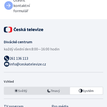
Otevřít
kontaktní
formulář
Divácké centrum
každý všední den:
8:00—16:00 hodin
261 136 113
info@ceskatelevize.cz
Vzhled
Světlý
Tmavý
Systém
TV program
Pro média