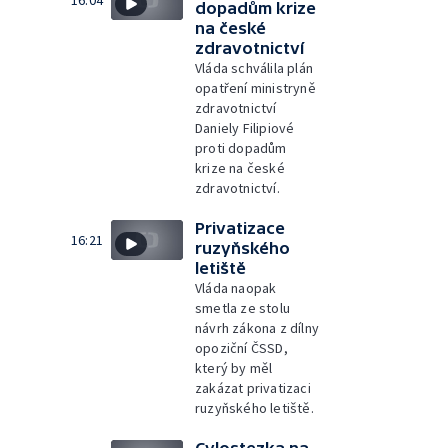
dopadům krize
na české
zdravotnictví
Vláda schválila plán
opatření ministryně
zdravotnictví
Daniely Filipiové
proti dopadům
krize na české
zdravotnictví.
Privatizace
16:21
ruzyňského
letiště
Vláda naopak
smetla ze stolu
návrh zákona z dílny
opoziční ČSSD,
který by měl
zakázat privatizaci
ruzyňského letiště.
Cylostezka na