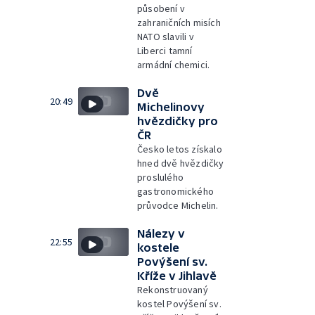
působení v
zahraničních misích
NATO slavili v
Liberci tamní
armádní chemici.
Dvě
20:49
Michelinovy
hvězdičky pro
ČR
Česko letos získalo
hned dvě hvězdičky
proslulého
gastronomického
průvodce Michelin.
Nálezy v
22:55
kostele
Povýšení sv.
Kříže v Jihlavě
Rekonstruovaný
kostel Povýšení sv.