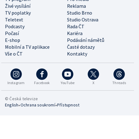
Živé vysílání
Reklama
TV poplatky
Studio Brno
Teletext
Studio Ostrava
Podcasty
Rada ČT
Počasí
Kariéra
E-shop
Podávání námětů
Mobilní a TV aplikace
Časté dotazy
Vše o ČT
Kontakty
Instagram
Facebook
YouTube
X
Threads
© Česká televize
•
•
English
Ochrana soukromí
Přístupnost