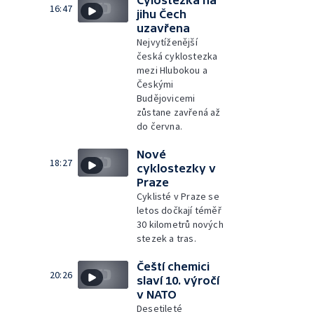
16:47
jihu Čech
uzavřena
Nejvytíženější
česká cyklostezka
mezi Hlubokou a
Českými
Budějovicemi
zůstane zavřená až
do června.
Nové
18:27
cyklostezky v
Praze
Cyklisté v Praze se
letos dočkají téměř
30 kilometrů nových
stezek a tras.
Čeští chemici
20:26
slaví 10. výročí
v NATO
Desetileté