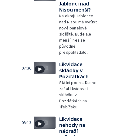
Jablonci nad
Nisou menší?
Na okraji Jablonce
nad Nisou má vyrůst
nové panelové
sídliště. Bude ale
menší, než se
původně
předpokládalo.
Likvidace
07:36
skládky v
Pozďátkách
Státní podnik Diamo
začal likvidovat
skládku v
Pozďátkách na
Třebíčsku.
Likvidace
08:13
nehody na
nádraží