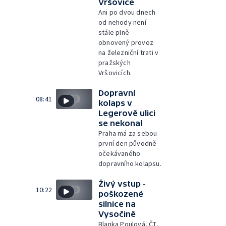
Vršovice
Ani po dvou dnech
od nehody není
stále plně
obnovený provoz
na železniční trati v
pražských
Vršovicích.
Dopravní
08:41
kolaps v
Legerově ulici
se nekonal
Praha má za sebou
první den původně
očekávaného
dopravního kolapsu.
Živý vstup -
10:22
poškozené
silnice na
Vysočině
Blanka Poulová, ČT,