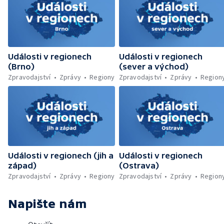
farmářských trhů — Ochrana Lesního
koupaliště v Ruprechticích — Umělý sníh na
vrcholu Černé hory — Zrestaurované sochy
se vrátily na pražský orloj
Události v regionech
Události v regionech
(Brno)
(sever a východ)
Zpravodajství
Zprávy
Regiony
Zpravodajství
Zprávy
Region
Události v regionech (jih a
Události v regionech
západ)
(Ostrava)
Zpravodajství
Zprávy
Regiony
Zpravodajství
Zprávy
Region
Napište nám