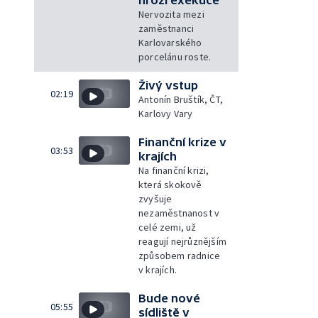
Nervozita mezi
zaměstnanci
Karlovarského
porcelánu roste.
Živý vstup
02:19
Antonín Bruštík, ČT,
Karlovy Vary
Finanční krize v
03:53
krajích
Na finanční krizi,
která skokově
zvyšuje
nezaměstnanost v
celé zemi, už
reagují nejrůznějším
způsobem radnice
v krajích.
Bude nové
05:55
sídliště v