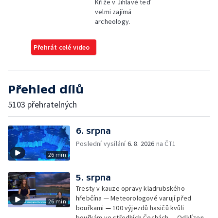
Kříže v Jihlavě teď
velmi zajímá
archeology.
Přehrát celé video
Přehled dílů
5103 přehratelných
6. srpna
Poslední vysílání
6. 8. 2026
na ČT1
26 min
5. srpna
Tresty v kauze opravy kladrubského
hřebčína — Meteorologové varují před
26 min
bouřkami — 100 výjezdů hasičů kvůli
bouřkám ve středhích Čechách — Odklízení