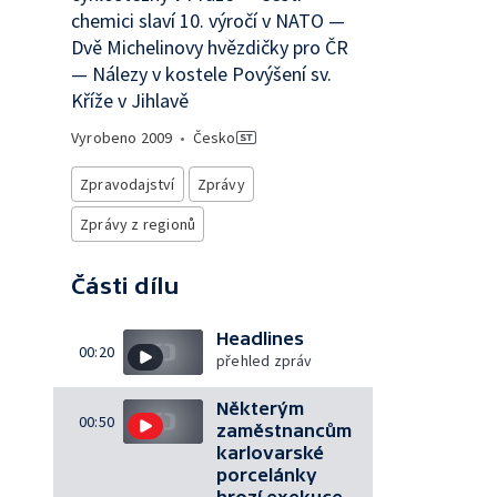
chemici slaví 10. výročí v NATO —
Dvě Michelinovy hvězdičky pro ČR
— Nálezy v kostele Povýšení sv.
Kříže v Jihlavě
Vyrobeno
2009
•
Česko
Zpravodajství
Zprávy
Zprávy z regionů
Části dílu
Headlines
00:20
přehled zpráv
Některým
00:50
zaměstnancům
karlovarské
porcelánky
hrozí exekuce