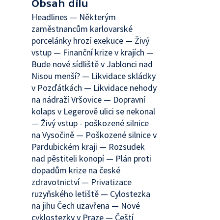
Obsah dílu
Headlines — Některým
zaměstnancům karlovarské
porcelánky hrozí exekuce — Živý
vstup — Finanční krize v krajích —
Bude nové sídliště v Jablonci nad
Nisou menší? — Likvidace skládky
v Pozďátkách — Likvidace nehody
na nádraží Vršovice — Dopravní
kolaps v Legerově ulici se nekonal
— Živý vstup - poškozené silnice
na Vysočině — Poškozené silnice v
Pardubickém kraji — Rozsudek
nad pěstiteli konopí — Plán proti
dopadům krize na české
zdravotnictví — Privatizace
ruzyňského letiště — Cylostezka
na jihu Čech uzavřena — Nové
cyklostezky v Praze — Čeští