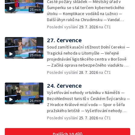
Časté požáry skládek — Městský úřad v
Děčíně — Biokoridor pro užovku stromovou
Šumperku se stal terčem kybernetického
25 min
— Záchrana liblického vysílače — První
útoku — Komplikace vodáků na Lužnici —
koncert Diany Ross v Česku — Výroba
Další úhyn raků na Chrudimsku — Vandal
obrněných vozidel CV90 — Biokoridor pod
poškodil okna na Ještědu — Lvice Elza má
Poslední vysílání
29. 7. 2026
na ČT1
vedením vysokého napětí
nový domov — Rozšíření sítě mobilních
defibrilátorů — 194 km/h po dálnici D6 —
27. července
Problém s likvidací kadmia — Vězni na
Soud zamítl kasační stížnost Dolní Cerekvi —
Frýdlantsku čistí koryto potoka — Antikolizní
Tragická nehoda u Litomyšle — Veřejné
25 min
systém tramvají Škoda 40T — Praha má šanci
projednávání ligistikcého centra v Boršově
na rekordní turistickou sezonu — Začíná
— Začíná oprava nebezpečného viaduktu v
festival PernštejnLove v Pardubicích — Jelen
Klatovech — Pražská koalice o zásahu na
Poslední vysílání
28. 7. 2026
na ČT1
albín na Litoměřicku — Čeští vědci se
magistrátu — Snaha o obnovu těžby čediče
připravují na zatmění slunce
na Českolipsku — Úřednice na pachatele
24. července
napojená nebyla — Nižší zájem o Novou
Vyšetřování nehody vrtulníku v Náměšti —
zelenou úsporám — Problémy řidičů v
Bezohlednost turistů v Českém Švýcarsku —
26 min
KRNAP kvůli navigaci — Dohašování požáru
Z Hradce Králové mizí voda — Spor o šéfa
lesa u Velhartic — Další rozsáhlý lesní požár
pražského letiště — Vyšetřování nehody
likvidovali hasiči u Dolní Radechové na
vlaku na Táborsku — Stavba tunelu se
Poslední vysílání
25. 7. 2026
na ČT1
Náchodsku — Znovuotevření rozhledny na
opozdí a prodraží — Neopravitelná díra na
Libíně — Obchvat Náchoda je zhruba v
silnici I/35 — Začíná letní filmová škola —
polovině — Požár v kempu na Pardubicku —
Dalších 10 dílů
Motivace pacientů k preventivním