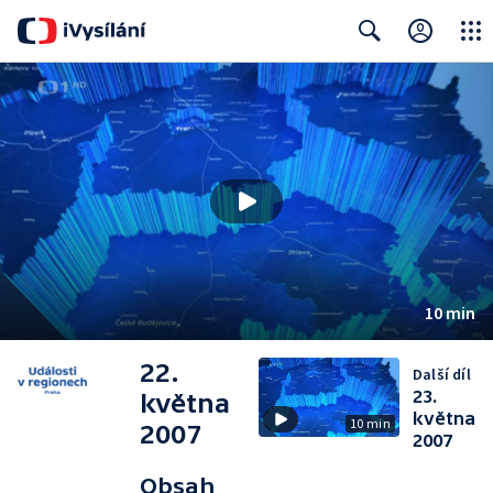
Close
Search
10 min
22.
Další díl
23.
května
května
10 min
2007
2007
Obsah