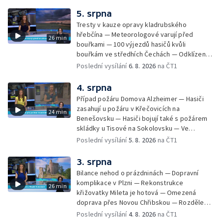
5. srpna
Tresty v kauze opravy kladrubského
hřebčína — Meteorologové varují před
26 min
bouřkami — 100 výjezdů hasičů kvůli
bouřkám ve středhích Čechách — Odklízení
škod po bouřkách — Hasiči likvidovali
Poslední vysílání
6. 8. 2026
na ČT1
několik požárů — Časová schránka ukrytá na
Václavském náměstí — Necelý kilometr řeky
4. srpna
Otavy u šumavského Annína je téměř bez
Případ požáru Domova Alzheimer — Hasiči
vody — Pátrání po dvou mužích na jezeře
zasahují u požáru v Křečovicích na
24 min
Most — Tábor pro děti odsouzených — Tábor
Benešovsku — Hasiči bojují také s požárem
pomáhá dětem orientovat se na trhu práce
skládky u Tisové na Sokolovsku — Ve
— Začal festival Brutal Assault — Cyklysta
Strážnici na Hodonínsku padl další teplotní
Poslední vysílání
5. 8. 2026
na ČT1
spadl v Karlvoych Varech do řeky —
rekord — Ve Vladislavově ulici v Praze se
Restaurace trápí nedostatek kuchařů — Do
zřítil strop — Požár lesa u šumavských
3. srpna
pastí na hmyz se chytají ptáci
Nezdic — Modernizace úseku dálnice D8 —
Bilance nehod o prázdninách — Dopravní
Ocenění pro řidiče za záchranu ženy —
komplikace v Plzni — Rekonstrukce
26 min
Skončily lhůty pro podání volebních listin —
křižovatky Mileta je hotová — Omezená
Tři případy utonutí na jihu Čech — Na řece
doprava přes Novou Chřibskou — Rozdělení
Orlici nelze plout kvůli demolici mostu —
peněz ušetřených za rekultivace — Světový
Poslední vysílání
4. 8. 2026
na ČT1
Čištění Karlova mostu — Porušování pravidel