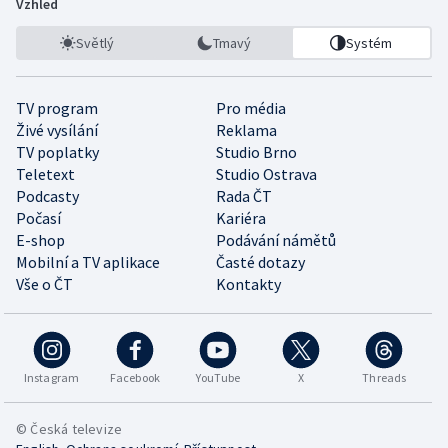
Vzhled
Světlý
Tmavý
Systém
TV program
Pro média
Živé vysílání
Reklama
TV poplatky
Studio Brno
Teletext
Studio Ostrava
Podcasty
Rada ČT
Počasí
Kariéra
E-shop
Podávání námětů
Mobilní a TV aplikace
Časté dotazy
Vše o ČT
Kontakty
Instagram
Facebook
YouTube
X
Threads
© Česká televize