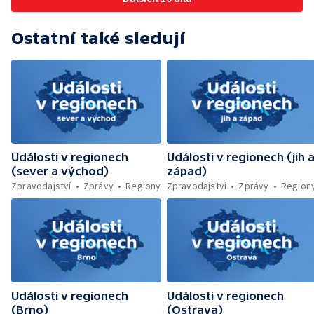
Wonkův most po rekonstrukci — Letiště
prohlídkám — Přibývá nehod a zranění
Václava Havla odbavilo 8 milionů cestujících
cyklistů — Končí jedna z nejproblémovějších
— V Plzni přibývá nelegálních graffiti
Ostatní také sledují
ubytoven v Ostravě — Vězni na
nestřežených pracovištích — Pět let vězení
za dlouhodobé týrání psů — Kontroly
farmářských trhů — Ochrana Lesního
koupaliště v Ruprechticích — Umělý sníh na
vrcholu Černé hory — Zrestaurované sochy
se vrátily na pražský orloj
Události v regionech
Události v regionech (jih 
(sever a východ)
západ)
Zpravodajství
Zprávy
Regiony
Zpravodajství
Zprávy
Region
Události v regionech
Události v regionech
(Brno)
(Ostrava)