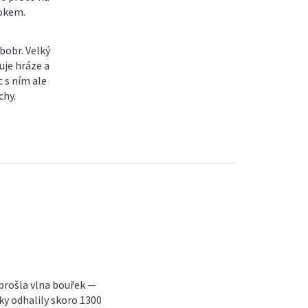
rokem.
bobr. Velký
uje hráze a
c s ním ale
chy.
 prošla vlna bouřek —
y odhalily skoro 1300