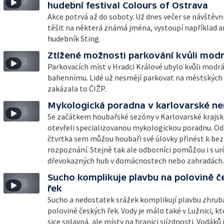
hudební festival Colours of Ostrava
Akce potrvá až do soboty. Už dnes večer se návštěv
těšit na některá známá jména, vystoupí například a
hudebník Sting.
Ztížené možnosti parkování kvůli mod
Parkovacích míst v Hradci Králové ubylo kvůli modr
bahennímu. Lidé už nesmějí parkovat na městských
zakázala to ČIŽP.
Mykologická poradna v karlovarské ne
Se začátkem houbařské sezóny v Karlovarské krajs
otevřeli specializovanou mykologickou poradnu. Od
čtvrtka sem můžou houbaři své úlovky přinést k b
rozpoznání. Stejně tak ale odborníci pomůžou i s u
dřevokazných hub v domácnostech nebo zahradách.
Sucho komplikuje plavbu na polovině 
řek
Sucho a nedostatek srážek komplikují plavbu zhrub
polovině českých řek. Vody je málo také v Lužnici, kt
sice splavná, ale místy na hranici sjízdnosti. Vodáků