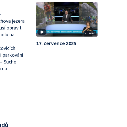
—
chova jezera
sí opravit
26 min
holu na
17. července 2025
kovicích
i parkování
 — Sucho
i na
ladů