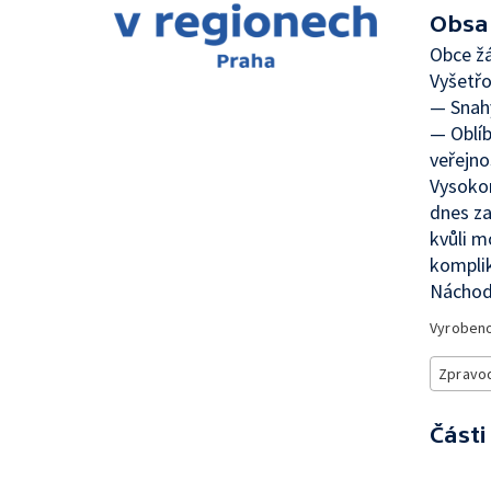
Obsa
Obce žá
Vyšetřo
— Snahy
— Oblíb
veřejno
Vysokor
dnes za
kvůli 
komplik
Náchod
Vyroben
Zpravod
Části