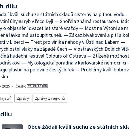
h dílu
dají kvůli suchu ze státních skladů cisterny na pitnou vodu 
vání úhynu ryb v řece Dyji — Shořela známá restaurace u Má
 o objasnění dvacet let staré vraždy — Most na Výtoni se mu
ená lávka má ustoupit tunelu — Zákaz bivakování a pití alko
sti v Liberci — Trest pro viníka nehody v Ústí nad Labem —
ychlostní vlaky na západě Čech — V ostravských Dolních Vít
číná hudební festival Colours of Ostrava — Ztížené možnost
modráskovi — Mykologická poradna v karlovarské nemocnici
uje plavbu na polovině českých řek — Problémy kvůli bobrov
sku
o
2025
•
Česko
ajství
Zprávy
Zprávy z regionů
 dílu
Obce žádají kvůli suchu ze státních sk