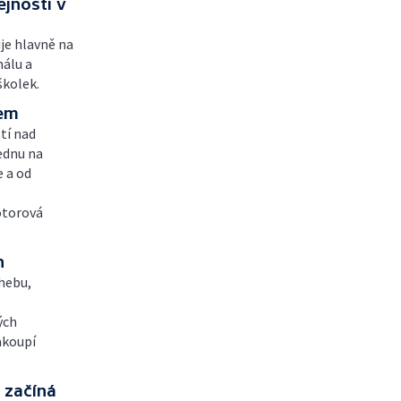
ejnosti v
uje hlavně na
nálu a
školek.
bem
tí nad
ednu na
e a od
otorová
h
Chebu,
ých
akoupí
 začíná