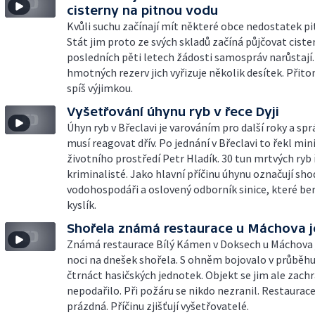
cisterny na pitnou vodu
Kvůli suchu začínají mít některé obce nedostatek pi
Stát jim proto ze svých skladů začíná půjčovat cister
posledních pěti letech žádosti samospráv narůstají.
hmotných rezerv jich vyřizuje několik desítek. Přito
spíš výjimkou.
Vyšetřování úhynu ryb v řece Dyji
Úhyn ryb v Břeclavi je varováním pro další roky a spr
musí reagovat dřív. Po jednání v Břeclavi to řekl min
životního prostředí Petr Hladík. 30 tun mrtvých ryb 
kriminalisté. Jako hlavní příčinu úhynu označují sh
vodohospodáři a oslovený odborník sinice, které b
kyslík.
Shořela známá restaurace u Máchova j
Známá restaurace Bílý Kámen v Doksech u Máchova 
noci na dnešek shořela. S ohněm bojovalo v průběhu
čtrnáct hasičských jednotek. Objekt se jim ale zachr
nepodařilo. Při požáru se nikdo nezranil. Restaurace
prázdná. Příčinu zjišťují vyšetřovatelé.