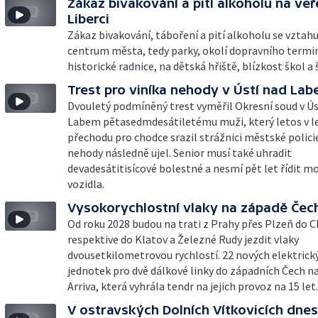
Zákaz bivakování a pití alkoholu na veř
Liberci
Zákaz bivakování, táboření a pití alkoholu se vztah
centrum města, tedy parky, okolí dopravního termi
historické radnice, na dětská hřiště, blízkost škol a 
Trest pro viníka nehody v Ústí nad La
Dvouletý podmíněný trest vyměřil Okresní soud v Ús
Labem pětasedmdesátiletému muži, který letos v l
přechodu pro chodce srazil strážnici městské polici
nehody následně ujel. Senior musí také uhradit
devadesátitisícové bolestné a nesmí pět let řídit m
vozidla.
Vysokorychlostní vlaky na západě Čec
Od roku 2028 budou na trati z Prahy přes Plzeň do 
respektive do Klatov a Železné Rudy jezdit vlaky
dvousetkilometrovou rychlostí. 22 nových elektrick
jednotek pro dvě dálkové linky do západních Čech n
Arriva, která vyhrála tendr na jejich provoz na 15 let.
V ostravských Dolních Vítkovicích dnes