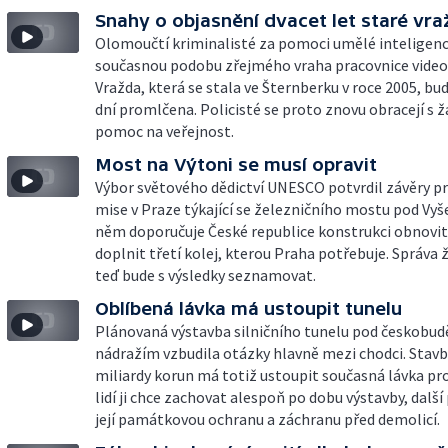
Snahy o objasnění dvacet let staré vr
Olomoučtí kriminalisté za pomoci umělé inteligence
současnou podobu zřejmého vraha pracovnice video
Vražda, která se stala ve Šternberku v roce 2005, bud
dní promlčena. Policisté se proto znovu obracejí s ž
pomoc na veřejnost.
Most na Výtoni se musí opravit
Výbor světového dědictví UNESCO potvrdil závěry p
mise v Praze týkající se železničního mostu pod Vy
něm doporučuje České republice konstrukci obnovit
doplnit třetí kolej, kterou Praha potřebuje. Správa 
teď bude s výsledky seznamovat.
Oblíbená lávka má ustoupit tunelu
Plánovaná výstavba silničního tunelu pod českobu
nádražím vzbudila otázky hlavně mezi chodci. Stavbě
miliardy korun má totiž ustoupit současná lávka pro
lidí ji chce zachovat alespoň po dobu výstavby, další 
její památkovou ochranu a záchranu před demolicí.