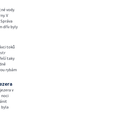
tné vody.
ny. V
 Správa
m dřív byly
ávci toků
istr
řeší taky
odně
erou rybám
ezera
jezera v
 noci
ánit
 byla