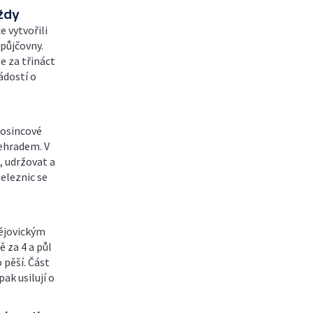
aždy
 vytvořili
půjčovny.
e za třináct
ádostí o
rosincové
šehradem. V
, udržovat a
železnic se
dějovickým
 za 4 a půl
 pěší. Část
pak usilují o