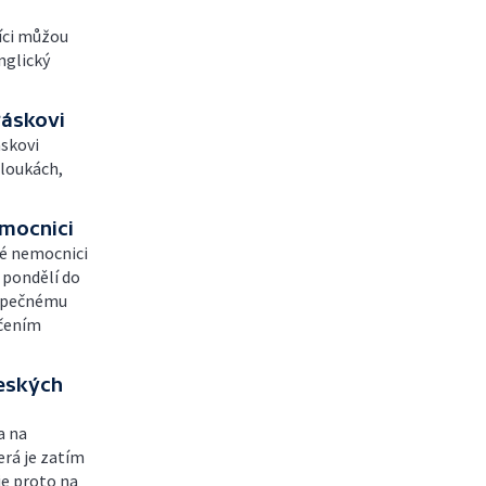
níci můžou
nglický
ráskovi
áskovi
 loukách,
mocnici
ké nemocnici
 pondělí do
ezpečnému
rčením
českých
a na
erá je zatím
 je proto na