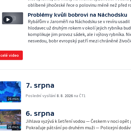
oblíbené jihočeské řece o polovinu méně než před 
Problémy kvůli bobrovi na Náchodsku
Rybářům v Jaroměři na Náchodsku se v revíru usadil 
hlodavec už druhým rokem v okolí jejich rybníka bud
komplikuje jim provoz sádek, ale i výlovy rybníka. Ni
nesvedou, bobr evropský patří mezi chráněné živoči
 celé video
7. srpna
Poslední vysílání
8. 8. 2026
na ČT1
26 min
6. srpna
Jihlava vyzývá k šetření vodou — Českem v noci opět
26 min
Pokračuje pátrání po druhém muži — Policejní dodávk