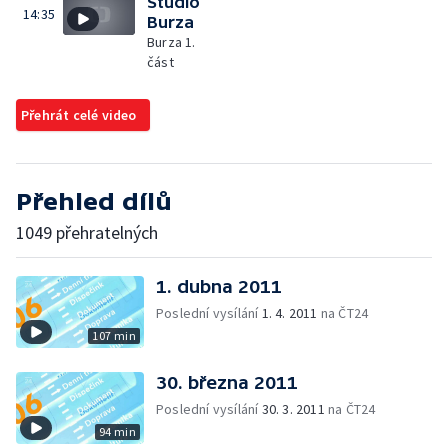
Studio
14:35
Burza
Burza 1.
část
Přehrát celé video
Přehled dílů
1049 přehratelných
1. dubna 2011
Poslední vysílání
1. 4. 2011
na ČT24
107 min
30. března 2011
Poslední vysílání
30. 3. 2011
na ČT24
94 min