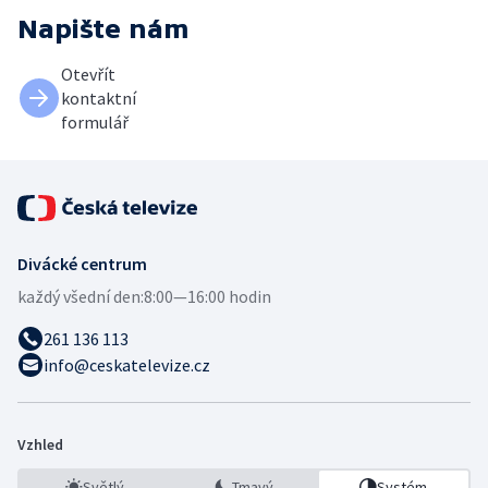
Napište nám
Otevřít
kontaktní
formulář
Divácké centrum
každý všední den:
8:00—16:00 hodin
261 136 113
info@ceskatelevize.cz
Vzhled
Světlý
Tmavý
Systém