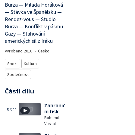
Burza — Milada Horáková
— Stávka ve Španělsku —
Rendez-vous — Studio
Burza — Konflikt v pásmu
Gazy — Stahování
amerických sil z Iráku
Vyrobeno
2010
•
Česko
Sport
Kultura
Společnost
Části dílu
Zahranič
07:44
ní tisk
Bohumil
Vostal