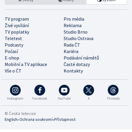
TV program
Pro média
Živé vysílání
Reklama
TV poplatky
Studio Brno
Teletext
Studio Ostrava
Podcasty
Rada ČT
Počasí
Kariéra
E-shop
Podávání námětů
Mobilní a TV aplikace
Časté dotazy
Vše o ČT
Kontakty
Instagram
Facebook
YouTube
X
Threads
© Česká televize
•
•
English
Ochrana soukromí
Přístupnost