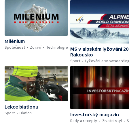
Milénium
Společnost
Zdraví
Technologie
MS v alpském lyžování 20
Rakousko
Sport
Lyžování a snowboardin
Lekce biatlonu
Sport
Biatlon
Investorský magazín
Rady a recepty
Životní styl
S