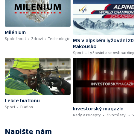
Milénium
Společnost
Zdraví
Technologie
MS v alpském lyžování 20
Rakousko
Sport
Lyžování a snowboardin
Lekce biatlonu
Sport
Biatlon
Investorský magazín
Rady a recepty
Životní styl
S
Napište nám