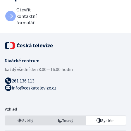
Otevřít
kontaktní
formulář
Divácké centrum
každý všední den:
8:00—16:00 hodin
261 136 113
info@ceskatelevize.cz
Vzhled
Světlý
Tmavý
Systém