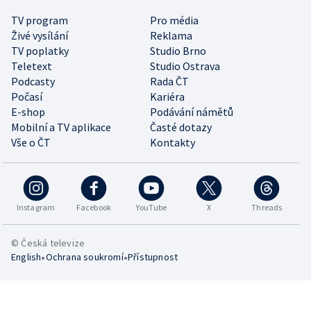
TV program
Pro média
Živé vysílání
Reklama
TV poplatky
Studio Brno
Teletext
Studio Ostrava
Podcasty
Rada ČT
Počasí
Kariéra
E-shop
Podávání námětů
Mobilní a TV aplikace
Časté dotazy
Vše o ČT
Kontakty
Instagram
Facebook
YouTube
X
Threads
© Česká televize
•
•
English
Ochrana soukromí
Přístupnost