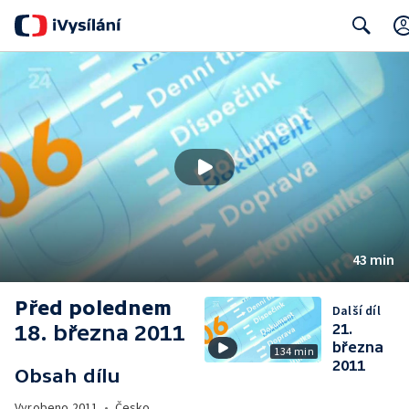
Search
43 min
Před polednem
Další díl
18. března 2011
21.
března
134 min
2011
Obsah dílu
Vyrobeno
2011
•
Česko