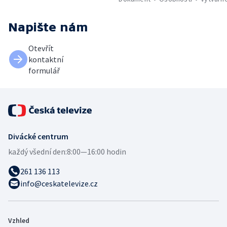
Napište nám
Otevřít
kontaktní
formulář
Divácké centrum
každý všední den:
8:00—16:00 hodin
261 136 113
info@ceskatelevize.cz
Vzhled