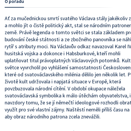
O pořadu
Ať za mučednickou smrtí svatého Václava stály jakékoliv 
a mohlo jít o čistě politický akt, stal se národním patrone
země. Právě legenda o tomto světci se stala základem pr
budování české státnosti a ze zbožného panovníka se náhl
rytíř s atributy moci. Na Václavův odkaz navazoval Karel IV
husitská vojska a dokonce i Habsburkové, kteří mohli
uplatňovat titul právoplatných Václavových potomků. Kult
světce vyvrcholil po vyhlášení samostatnosti Českosloven
které od svatováclavského milénia dělilo jen několik let. P
životě kult udržovala i napjatá situace v Evropě, která
povzbuzovala národní cítění. V období okupace náležela
svatováclavská symbolika k málo útěchám obyvatelstva, i
navzdory tomu, že se jí němečtí ideologové rozhodli obra
využít pro své vlastní zájmy. Naštěstí neměli příliš času na 
aby obraz národního patrona zcela znevážili.