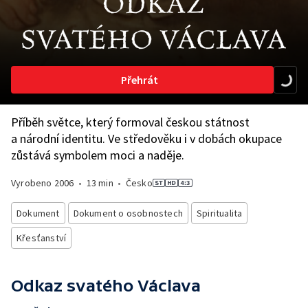
Přehrát
Příběh světce, který formoval českou státnost
a národní identitu. Ve středověku i v dobách okupace
zůstává symbolem moci a naděje.
Vyrobeno
2006
•
13 min
•
Česko
Dokument
Dokument o osobnostech
Spiritualita
Křesťanství
Odkaz svatého Václava