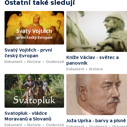
Ostatní také sledují
Svatý Vojtěch - první
český Evropan
Kníže Václav - světec a
Dokument
Historie
Osobnosti
panovník
Dokument
Historie
Svatopluk - vládce
Moravanů a Slovanů
Joža Uprka - barvy a písně
Dokument
Historie
Osobnosti
Dokument
Osobnosti
Výtvarn