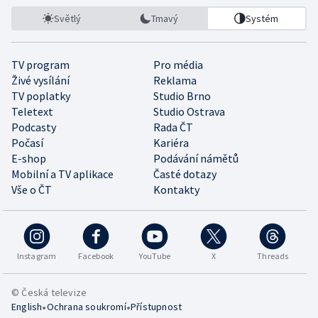
Světlý
Tmavý
Systém
TV program
Pro média
Živé vysílání
Reklama
TV poplatky
Studio Brno
Teletext
Studio Ostrava
Podcasty
Rada ČT
Počasí
Kariéra
E-shop
Podávání námětů
Mobilní a TV aplikace
Časté dotazy
Vše o ČT
Kontakty
Instagram
Facebook
YouTube
X
Threads
© Česká televize
•
•
English
Ochrana soukromí
Přístupnost