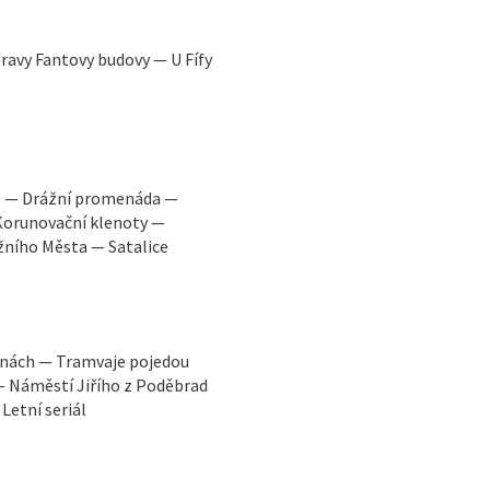
avy Fantovy budovy — U Fífy
e — Drážní promenáda —
Korunovační klenoty —
žního Města — Satalice
hanách — Tramvaje pojedou
— Náměstí Jiřího z Poděbrad
Letní seriál