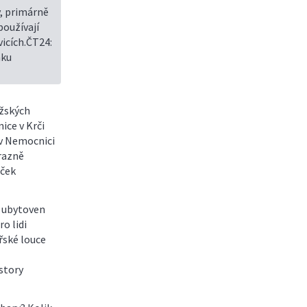
, primárně
používají
icích.ČT24:
nku
ažských
ice v Krči
 v Nemocnici
razně
áček
 ubytoven
o lidi
řské louce
story