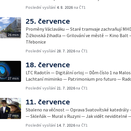
Poslední vysílání
4. 8. 2026
na ČT1
25. července
Proměny Václaváku — Staré tramvaje zachraňují MH
26 min
Žižkovská žihadla — Grilování ve městě — Kino Balt
Třebonice
Poslední vysílání
28. 7. 2026
na ČT1
18. července
LTC Radotín — Digitální orloj — Dům číslo 1 na Mal
27 min
Lachtaní miminko — Patrimonium pro futuro — Rad
Poslední vysílání
21. 7. 2026
na ČT1
11. července
Sbaleno na věčnost — Oprava Svatovítské katedrály —
27 min
— Skleňák — Mural v Ruzyni — Jak vidět neviditelné —
Poslední vysílání
14. 7. 2026
na ČT1