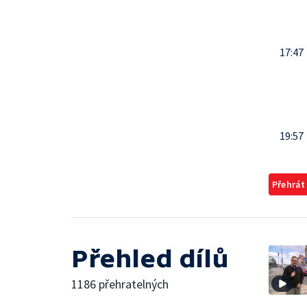
17:47
19:57
Přehrát
Přehled dílů
1186 přehratelných