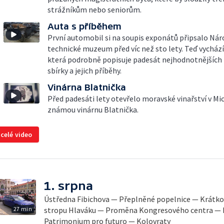
strážníkům nebo seniorům.
Auta s příběhem
První automobil si na soupis exponátů připsalo Nár
technické muzeum před víc než sto lety. Teď vychází
která podrobně popisuje padesát nejhodnotnějších 
sbírky a jejich příběhy.
Vinárna Blatnička
Před padesáti lety otevřelo moravské vinařství v Mic
známou vinárnu Blatnička.
 celé video
1. srpna
Ústředna Fibichova — Přeplněné popelnice — Krátk
27 min
stropu Hlaváku — Proměna Kongresového centra — 
Patrimonium pro futuro — Kolovraty