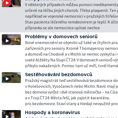
V některých případech můžou pomoci medikamenty
určené na léčbu jiných chorob. Třeba plaquenil. Ten 
například ve vojenské nemocnici v pražských Střešov
Stav pacienta léčeného remdesivirem je lepší. K úči
přípravku se ale nemocnice upínat nechce
Problémy v domovech seniorů
Nové onemocnění se objevilo už také ve čtyřech pr
zařízeních pro seniory. Kromě Thomayerovy nemocn
a domovů na Chodově a v Michli se nemoc vyskytla i
svaté Alžběty Na Slupi.ČT24: V domovech seniorů vý
přibylo nakažených. Pomoc tam už míří, tvrdí Ham
Sestěhovávání bezdomovců
Pražský magistrát teď sestěhovává bezdomovce do
v Holešovicích, Vysočanech nebo Michli. Navíc mají pr
bez domova vyrůst i dvě stanová městečka – na Císa
a v Troji.ČT24: Města řeší, jak zajistit karanténu
pro bezdomovce. Staví stany a hledají nevyužité pro
Hospody a koronavirus