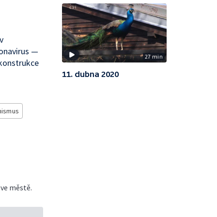
v
onavirus —
27 min
ekonstrukce
11. dubna 2020
nismus
ve městě.