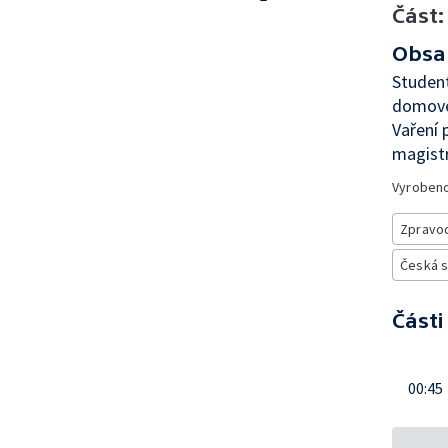
Část:
Obsa
Student
domove
Vaření 
magistr
Vyroben
Zpravod
Česká 
Části
00:45