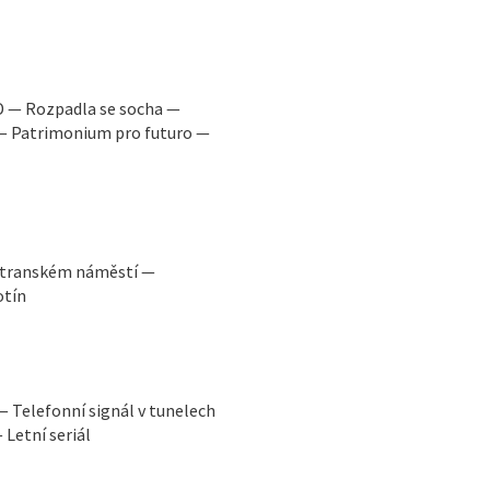
D — Rozpadla se socha —
 — Patrimonium pro futuro —
ostranském náměstí —
otín
 Telefonní signál v tunelech
 Letní seriál