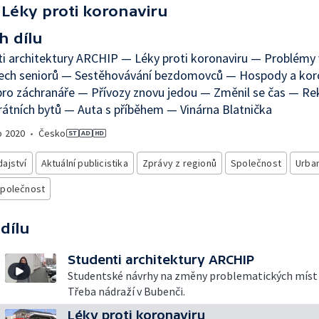
Léky proti koronaviru
h dílu
i architektury ARCHIP — Léky proti koronaviru — Problémy 
ch seniorů — Sestěhovávání bezdomovců — Hospody a kor
pro záchranáře — Přívozy znovu jedou — Změnil se čas — R
átních bytů — Auta s příběhem — Vinárna Blatnička
o
2020
•
Česko
ajství
Aktuální publicistika
Zprávy z regionů
Společnost
Urba
společnost
 dílu
Studenti architektury ARCHIP
Studentské návrhy na změny problematických míst 
Třeba nádraží v Bubenči.
Léky proti koronaviru