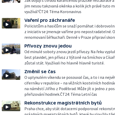
Jak bojují s tvrdou karanténou pražské restaurace a
jim nesou takzvaná okénka a kolik jich právě tuto 
využívá?ČT24: Téma Koronavirus
Vaření pro záchranáře
Policistům a hasičům se snaží pomáhat i dobrovolní
z iniciativ se jmenuje vaříme pro nepostradatelné. Or
renomovaní šéfkuchaři. Denně v Praze připraví skoro t
Přívozy znovu jedou
Od minulé soboty znovu jezdí přívozy. Na řeku vypl
šest plavidel, jen přívoz z Výtoně na Smíchov a Císa
zůstal stát. Využívali ho hlavně hlavně turisté.
Změnil se čas
O uplynulém víkendu se posouval čas, a to i na nejv
ciferníku v republice – na věžních kostelních hodiná
na náměstí Jiřího z Poděbrad. Může jít o jedno z po
přeřizování hodinek.ČT24: Téma Letní čas
Rekonstrukce magistrátních bytů
Praha chce, aby stát dotacemi podporoval rekonstr
prázdných magistrátních bytů, které by sloužily tře