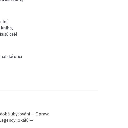
odní
 kniha,
kusů celé
halské ulici
odobá ubytování — Oprava
Legendy lokálů —