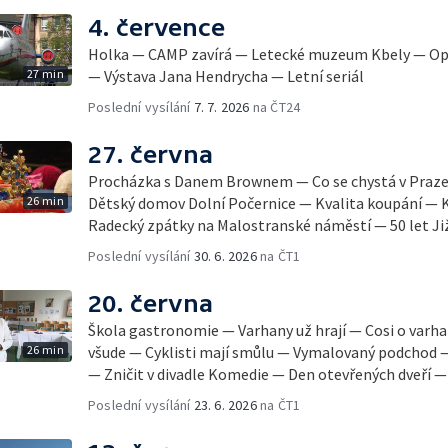
4. července
Holka — CAMP zavírá — Letecké muzeum Kbely — Opr
27 min
— Výstava Jana Hendrycha — Letní seriál
Poslední vysílání
7. 7. 2026
na ČT24
27. června
Procházka s Danem Brownem — Co se chystá v Praz
26 min
Dětský domov Dolní Počernice — Kvalita koupání — 
Radecký zpátky na Malostranské náměstí — 50 let Ji
Poslední vysílání
30. 6. 2026
na ČT1
20. června
Škola gastronomie — Varhany už hrají — Cosi o var
26 min
všude — Cyklisti mají smůlu — Vymalovaný podchod 
— Zničit v divadle Komedie — Den otevřených dveří — 
Poslední vysílání
23. 6. 2026
na ČT1