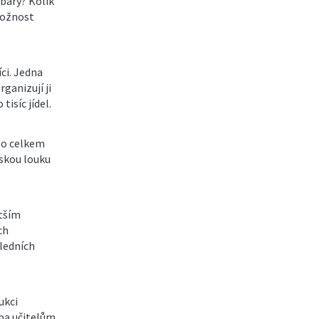
 bary? Kolik
možnost
ci. Jedna
ganizují ji
isíc jídel.
ulo celkem
řskou louku
ětším
ch
sledních
ukci
ba učitelům,