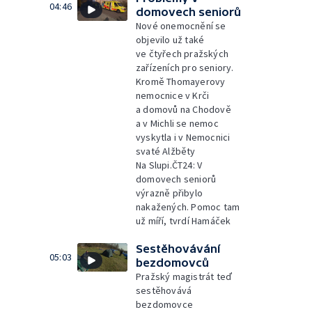
04:46
domovech seniorů
Nové onemocnění se
objevilo už také
ve čtyřech pražských
zařízeních pro seniory.
Kromě Thomayerovy
nemocnice v Krči
a domovů na Chodově
a v Michli se nemoc
vyskytla i v Nemocnici
svaté Alžběty
Na Slupi.ČT24: V
domovech seniorů
výrazně přibylo
nakažených. Pomoc tam
už míří, tvrdí Hamáček
Sestěhovávání
05:03
bezdomovců
Pražský magistrát teď
sestěhovává
bezdomovce