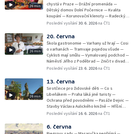
chystá v Praze — Drážní promenáda —
26 min
Dětský domov Dolní Počernice — Kvalita
koupání — Korunovační klenoty — Radecký
zpátky na Malostranské náměstí — 50 let
Poslední vysílání
30. 6. 2026
na ČT1
Jižního Města — Satalice
20. června
Škola gastronomie — Varhany už hrají — Cosi
o varhanách — Tramvaje pojedou všude —
26 min
Cyklisti mají smůlu — Vymalovaný podchod —
Náměstí Jiřího z Poděbrad — Zničit v divadle
Komedie — Den otevřených dveří — Letní
Poslední vysílání
23. 6. 2026
na ČT1
seriál
13. června
Sirotčince pro židovské děti — Co s
Libeňákem — Praha láká jiné turisty —
26 min
Ochrana před povodněmi — Pasáže Dejvic —
Stavby Václava Aulického knižně — Hříšní
lidé v Divadle ABC — Kunratice
Poslední vysílání
16. 6. 2026
na ČT1
6. června
Riegrovy sady — Masaryčka nepřijímá —