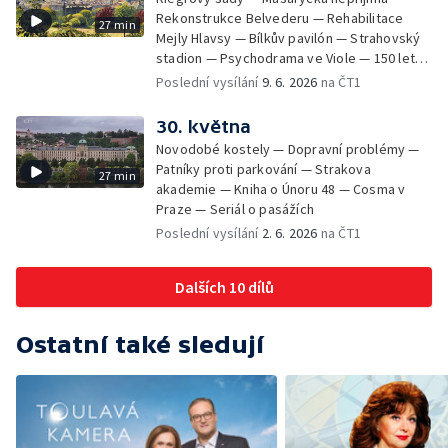
Rekonstrukce Belvederu — Rehabilitace
27 min
Mejly Hlavsy — Bílkův pavilón — Strahovský
stadion — Psychodrama ve Viole — 150 let
od smrti Františka Palackého —
Poslední vysílání
9. 6. 2026
na ČT1
Staroměstské pasáže
30. května
Novodobé kostely — Dopravní problémy —
Patníky proti parkování — Strakova
27 min
akademie — Kniha o Únoru 48 — Cosma v
Praze — Seriál o pasážích
Poslední vysílání
2. 6. 2026
na ČT1
Dalších 10 dílů
Ostatní také sledují