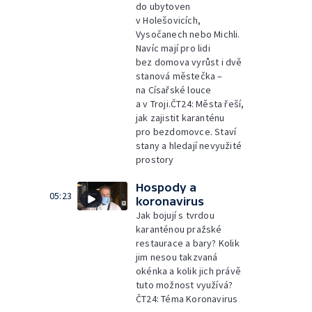
do ubytoven
v Holešovicích,
Vysočanech nebo Michli.
Navíc mají pro lidi
bez domova vyrůst i dvě
stanová městečka –
na Císařské louce
a v Troji.ČT24: Města řeší,
jak zajistit karanténu
pro bezdomovce. Staví
stany a hledají nevyužité
prostory
Hospody a
05:23
koronavirus
Jak bojují s tvrdou
karanténou pražské
restaurace a bary? Kolik
jim nesou takzvaná
okénka a kolik jich právě
tuto možnost využívá?
ČT24: Téma Koronavirus