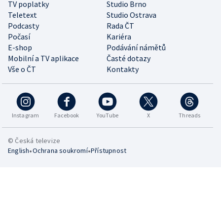
TV poplatky
Studio Brno
Teletext
Studio Ostrava
Podcasty
Rada ČT
Počasí
Kariéra
E-shop
Podávání námětů
Mobilní a TV aplikace
Časté dotazy
Vše o ČT
Kontakty
Instagram
Facebook
YouTube
X
Threads
© Česká televize
•
•
English
Ochrana soukromí
Přístupnost