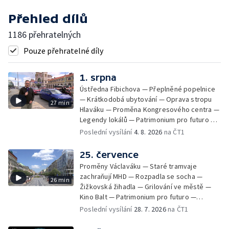
Přehled dílů
1186 přehratelných
Pouze přehratelné díly
1. srpna
Ústředna Fibichova — Přeplněné popelnice
— Krátkodobá ubytování — Oprava stropu
27 min
Hlaváku — Proměna Kongresového centra —
Legendy lokálů — Patrimonium pro futuro —
Kolovraty
Poslední vysílání
4. 8. 2026
na ČT1
25. července
Proměny Václaváku — Staré tramvaje
zachraňují MHD — Rozpadla se socha —
26 min
Žižkovská žihadla — Grilování ve městě —
Kino Balt — Patrimonium pro futuro —
Třebonice
Poslední vysílání
28. 7. 2026
na ČT1