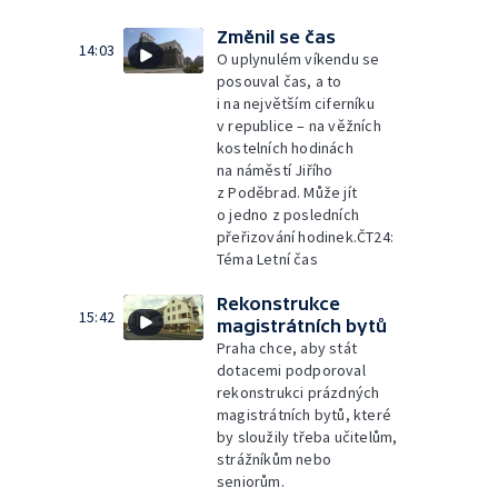
Změnil se čas
14:03
O uplynulém víkendu se
posouval čas, a to
i na největším ciferníku
v republice – na věžních
kostelních hodinách
na náměstí Jiřího
z Poděbrad. Může jít
o jedno z posledních
přeřizování hodinek.ČT24:
Téma Letní čas
Rekonstrukce
15:42
magistrátních bytů
Praha chce, aby stát
dotacemi podporoval
rekonstrukci prázdných
magistrátních bytů, které
by sloužily třeba učitelům,
strážníkům nebo
seniorům.