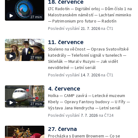
18. července
LTC Radotín — Digitální orloj — Dům číslo 1 na
Malostranském náměstí — Lachtaní miminko
27 min
— Patrimonium pro futuro — Radotín
Poslední vysílání
21. 7. 2026
na ČT1
11. července
Sbaleno na věčnost — Oprava Svatovítské
katedrály — Telefonní signál v tunelech —
27 min
Skleňák — Mural v Ruzyni — Jak vidět
neviditelné — Letní seriál
Poslední vysílání
14. 7. 2026
na ČT1
4. července
Holka — CAMP zavírá — Letecké muzeum
Kbely — Opravy Fantovy budovy — U Fífy —
27 min
Výstava Jana Hendrycha — Letní seriál
Poslední vysílání
7. 7. 2026
na ČT24
27. června
Procházka s Danem Brownem — Co se