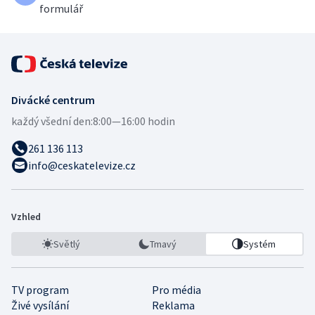
formulář
Divácké centrum
každý všední den:
8:00—16:00 hodin
261 136 113
info@ceskatelevize.cz
Vzhled
Světlý
Tmavý
Systém
TV program
Pro média
Živé vysílání
Reklama