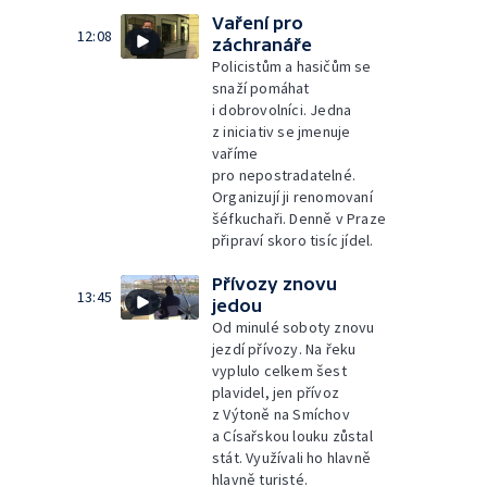
Vaření pro
12:08
záchranáře
Policistům a hasičům se
snaží pomáhat
i dobrovolníci. Jedna
z iniciativ se jmenuje
vaříme
pro nepostradatelné.
Organizují ji renomovaní
šéfkuchaři. Denně v Praze
připraví skoro tisíc jídel.
Přívozy znovu
13:45
jedou
Od minulé soboty znovu
jezdí přívozy. Na řeku
vyplulo celkem šest
plavidel, jen přívoz
z Výtoně na Smíchov
a Císařskou louku zůstal
stát. Využívali ho hlavně
hlavně turisté.