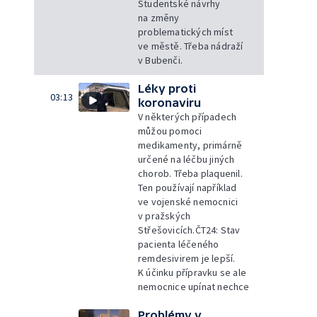
Studentské návrhy
na změny
problematických míst
ve městě. Třeba nádraží
v Bubenči.
Léky proti
03:13
koronaviru
V některých případech
můžou pomoci
medikamenty, primárně
určené na léčbu jiných
chorob. Třeba plaquenil.
Ten používají například
ve vojenské nemocnici
v pražských
Střešovicích.ČT24: Stav
pacienta léčeného
remdesivirem je lepší.
K účinku přípravku se ale
nemocnice upínat nechce
Problémy v