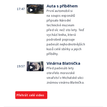
Auta s příběhem
17:47
První automobil si
na soupis exponátů
připsalo Národní
technické muzeum
před víc než sto lety. Teď
vychází kniha, která
podrobně popisuje
padesát nejhodnotnějších
kusů celé sbírky a jejich
příběhy.
Vinárna Blatnička
19:57
Před padesáti lety
otevřelo moravské
vinařství v Michalské ulici
známou vinárnu Blatnička.
Přehrát celé video