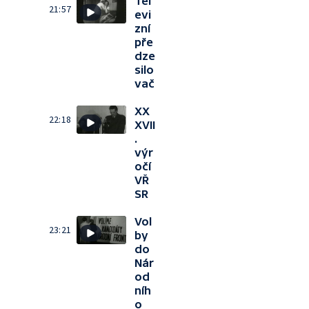
Tel
21:57
evi
zní
pře
dze
silo
vač
XX
22:18
XVII
.
výr
očí
VŘ
SR
Vol
23:21
by
do
Nár
od
níh
o