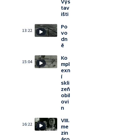
Výs
tav
išti
Po
13:22
vo
dn
ě
Ko
15:04
mpl
exn
í
skli
zeň
obil
ovi
n
VIII.
16:22
me
zin
áro