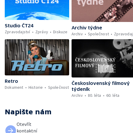
Studio ČT24
Archiv týdne
Zpravodajství
Zprávy
Diskuze
Archiv
Společnost
Zpravodaj
Retro
Československý filmový
Dokument
Historie
Společnost
týdeník
Archiv
80. léta
60. léta
Napište nám
Otevřít
kontaktní