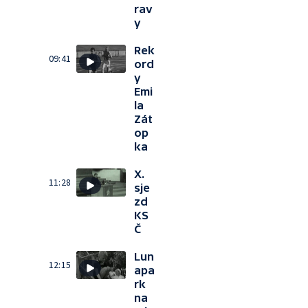
rav
y
Rek
09:41
ord
y
Emi
la
Zát
op
ka
X.
11:28
sje
zd
KS
Č
Lun
12:15
apa
rk
na