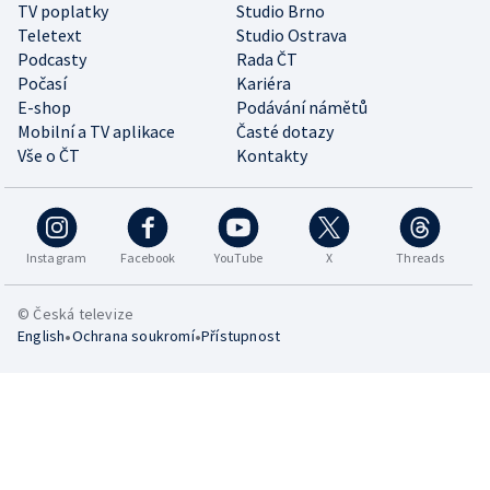
TV poplatky
Studio Brno
Teletext
Studio Ostrava
Podcasty
Rada ČT
Počasí
Kariéra
E-shop
Podávání námětů
Mobilní a TV aplikace
Časté dotazy
Vše o ČT
Kontakty
Instagram
Facebook
YouTube
X
Threads
© Česká televize
•
•
English
Ochrana soukromí
Přístupnost