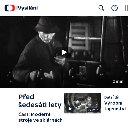
Clo
Search
2 min
Před
Další díl
Výrobní
šedesáti lety
tajemství
27 min
Část:
Moderní
stroje ve sklárnách