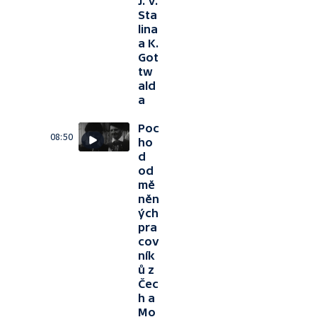
J. V.
Sta
lina
a K.
Got
tw
ald
a
Poc
08:50
ho
d
od
mě
něn
ých
pra
cov
ník
ů z
Čec
h a
Mo