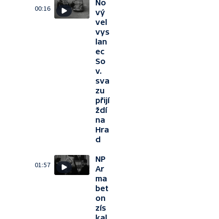
No
00:16
vý
vel
vys
lan
ec
So
v.
sva
zu
přijí
ždí
na
Hra
d
NP
01:57
Ar
ma
bet
on
zís
kal