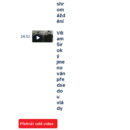
shr
om
ážd
ění
Vili
24:52
am
Šir
ok
ý
jme
no
ván
pře
dse
do
u
vlá
dy
Přehrát celé video