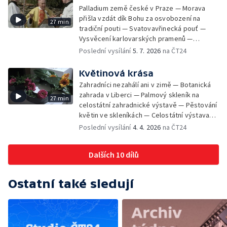
novou odbavovací halu — Značkování
Palladium země české v Praze — Morava
netopýrů v Herlíkovických štolách — Úprava
přišla vzdát dík Bohu za osvobození na
27 min
pražské parkové, sadové a sídlištní zeleně
tradiční pouti — Svatovavřinecká pouť —
— Testy na Železničním zkušebním okruhu
Vysvěcení karlovarských pramenů —
Cerhenice — Dubnový sníh na Šumavě
Vzpomínka poutníků na Elišku Přemyslovnu
Poslední vysílání
5. 7. 2026
na ČT24
komplikuje práci silničářům — Přísaha
— Pražské Jezulátko pojede do Ameriky —
nových příslušníků Pohraniční stráže —
33. pražský arcibiskup
Květinová krása
Výcvik jednotek Lidových milicí — Schůzka
Zahradníci nezahálí ani v zimě — Botanická
prezidenta a premiéra o rozhovor nejen o
zahrada v Liberci — Palmový skleník na
nadcházejících volbách — Generální tajemník
27 min
celostátní zahradnické výstavě — Pěstování
NATO v Praze a proces přijetí ČR — Povodeň
květin ve skleníkách — Celostátní výstava
na Olomoucku — Povodeň na Mělnicku a
okrasného zahradnictví v Olomouci —
Poslední vysílání
4. 4. 2026
na ČT24
Litoměřicku — Umění do světa roznesly
Středoškolská příprava na lesnické a
balónky — Zkoušky nového letounu Albatros
zemědělské školy — Pěstování konvalinek
Dalších 10 dílů
— Celostátní výstava okrasného
zahradnictví v Olomouci — Prodejní
expozice podniku Sempra — Sbírka kaktusů
Ostatní také sledují
— Rododendrony v arboretu u Opavy —
Prodej květin a předváděcí středisko v Bílé
labuti