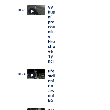
Vý
18:46
kup
ní
pra
cov
ník
v
Hro
cho
vě
Tý
nci
Pře
20:24
sídl
ení
do
Jes
ení
ků