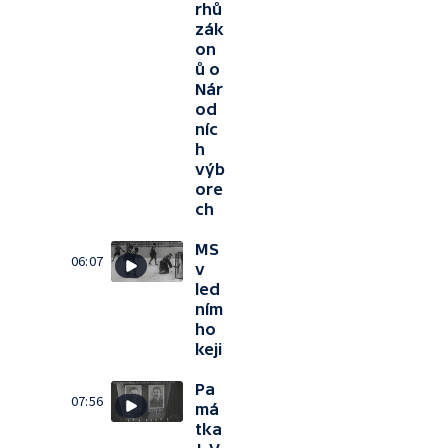
rhů
zák
on
ů o
Nár
od
níc
h
výb
ore
ch
MS
06:07
v
led
ním
ho
keji
Pa
07:56
má
tka