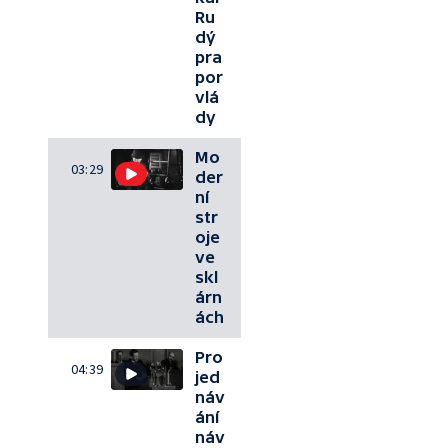
Ru
dý
pra
por
vlá
dy
Mo
03:29
der
ní
str
oje
ve
skl
árn
ách
Pro
04:39
jed
náv
ání
náv