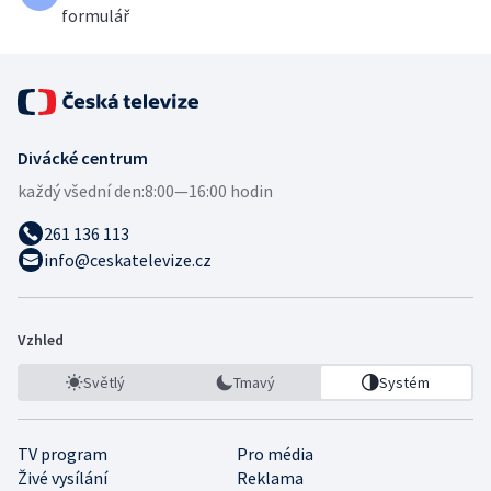
formulář
Divácké centrum
každý všední den:
8:00—16:00 hodin
261 136 113
info@ceskatelevize.cz
Vzhled
Světlý
Tmavý
Systém
TV program
Pro média
Živé vysílání
Reklama