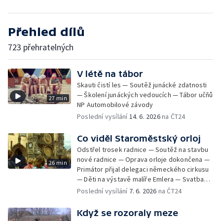
Přehled dílů
723 přehratelných
V létě na tábor
Skauti čistí les — Soutěž junácké zdatnosti
— Školení junáckých vedoucích — Tábor učňů
27 min
NP Automobilové závody
Poslední vysílání
14. 6. 2026
na ČT24
Co viděl Staroměstský orloj
Odstřel trosek radnice — Soutěž na stavbu
nové radnice — Oprava orloje dokončena —
26 min
Primátor přijal delegaci německého cirkusu
— Děti na výstavě malíře Emlera — Svatba
Miloše Kopeckého — Prohlídka a oprava
Poslední vysílání
7. 6. 2026
na ČT24
orloje — Svatba krasobruslařky Kladrubské
— Pamětní deska padlým v povstání — Nová
Když se rozoraly meze
svatební síň — Setkání představitelů Prahy s