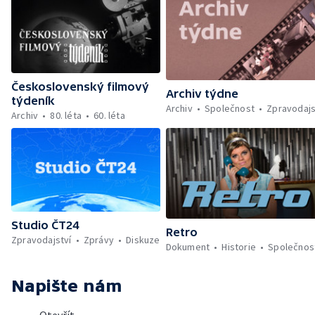
Československý filmový
Archiv týdne
týdeník
Archiv
Společnost
Zpravodajs
Archiv
80. léta
60. léta
Studio ČT24
Retro
Zpravodajství
Zprávy
Diskuze
Dokument
Historie
Společnos
Napište nám
Otevřít