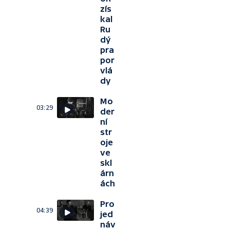
zís
kal
Ru
dý
pra
por
vlá
dy
Mo
03:29
der
ní
str
oje
ve
skl
árn
ách
Pro
04:39
jed
náv