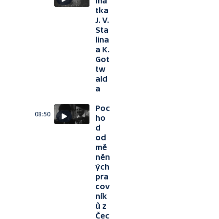
má
tka
J. V.
Sta
lina
a K.
Got
tw
ald
a
Poc
08:50
ho
d
od
mě
něn
ých
pra
cov
ník
ů z
Čec