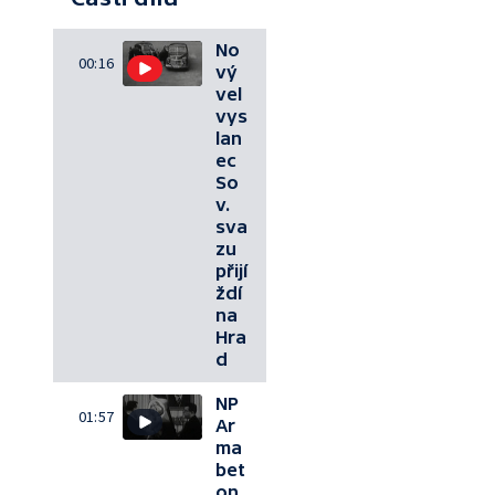
No
00:16
vý
vel
vys
lan
ec
So
v.
sva
zu
přijí
ždí
na
Hra
d
NP
01:57
Ar
ma
bet
on