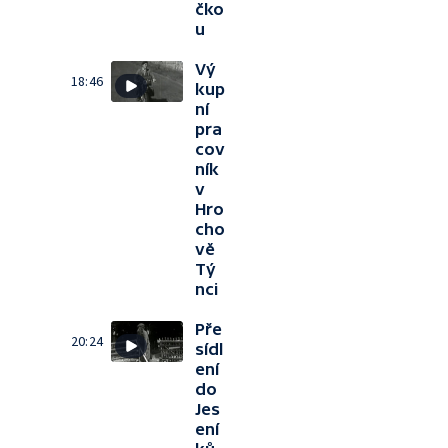
čko
u
Vý
18:46
kup
ní
pra
cov
ník
v
Hro
cho
vě
Tý
nci
Pře
20:24
sídl
ení
do
Jes
ení