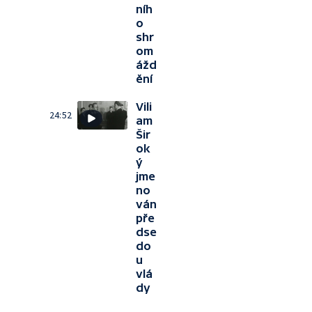
níh
o
shr
om
ážd
ění
Vili
24:52
am
Šir
ok
ý
jme
no
ván
pře
dse
do
u
vlá
dy