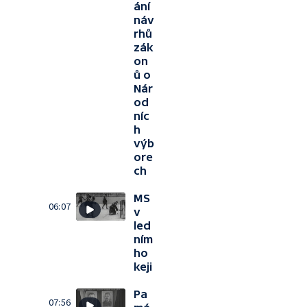
ání
náv
rhů
zák
on
ů o
Nár
od
níc
h
výb
ore
ch
MS
06:07
v
led
ním
ho
keji
Pa
07:56