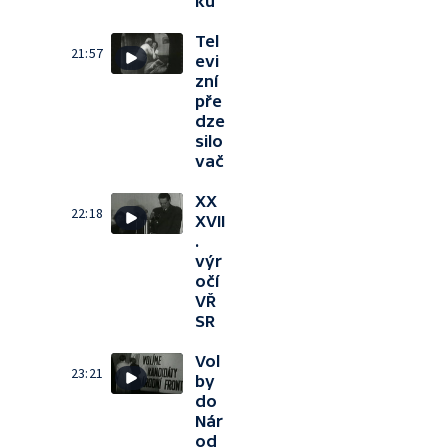
ků
Tel
21:57
evi
zní
pře
dze
silo
vač
XX
22:18
XVII
.
výr
očí
VŘ
SR
Vol
23:21
by
do
Nár
od