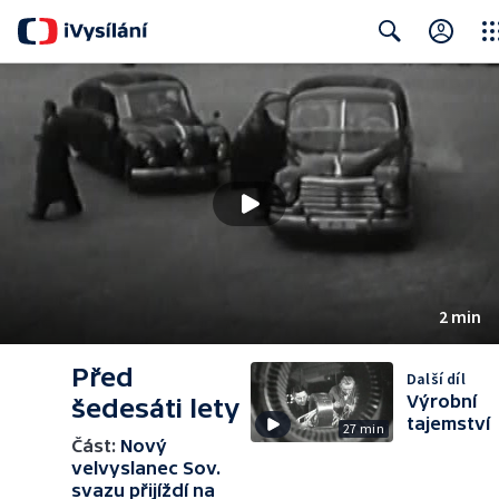
Clos
Search
2 min
Před
Další díl
Výrobní
šedesáti lety
tajemství
27 min
Část:
Nový
velvyslanec Sov.
svazu přijíždí na