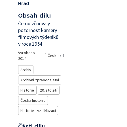
Hrad
Obsah dílu
Čemu věnovaly
pozornost kamery
filmových týdeníků
v roce 1954
Vyrobeno
•
Česko
2014
Archiv
Archivní zpravodajství
Historie
20. století
Česká historie
Historie - vzdělávací
Části dílu