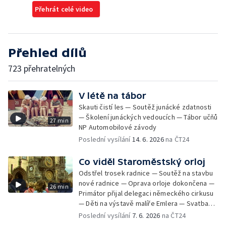
Přehrát celé video
Přehled dílů
723 přehratelných
V létě na tábor
Skauti čistí les — Soutěž junácké zdatnosti
— Školení junáckých vedoucích — Tábor učňů
27 min
NP Automobilové závody
Poslední vysílání
14. 6. 2026
na ČT24
Co viděl Staroměstský orloj
Odstřel trosek radnice — Soutěž na stavbu
nové radnice — Oprava orloje dokončena —
26 min
Primátor přijal delegaci německého cirkusu
— Děti na výstavě malíře Emlera — Svatba
Miloše Kopeckého — Prohlídka a oprava
Poslední vysílání
7. 6. 2026
na ČT24
orloje — Svatba krasobruslařky Kladrubské