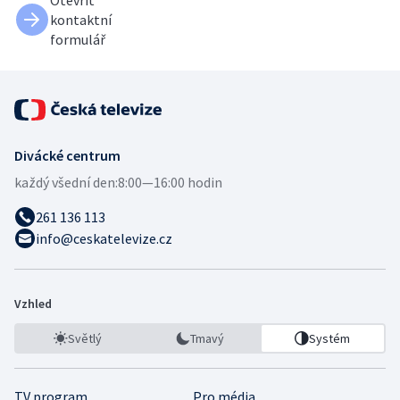
kontaktní
formulář
Divácké centrum
každý všední den:
8:00—16:00 hodin
261 136 113
info@ceskatelevize.cz
Vzhled
Světlý
Tmavý
Systém
TV program
Pro média