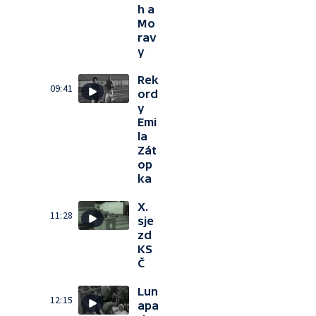
h a
Mo
rav
y
Rek
09:41
ord
y
Emi
la
Zát
op
ka
X.
11:28
sje
zd
KS
Č
Lun
12:15
apa