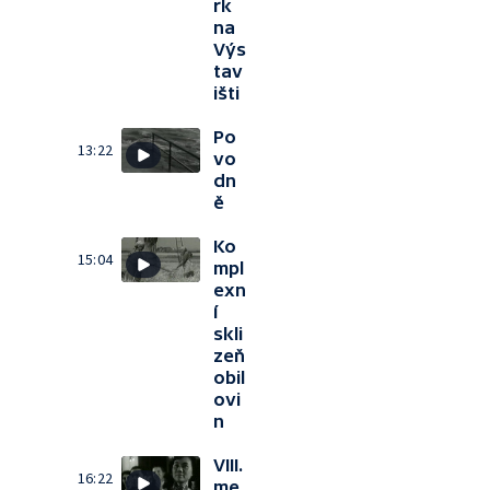
rk
na
Výs
tav
išti
Po
13:22
vo
dn
ě
Ko
15:04
mpl
exn
í
skli
zeň
obil
ovi
n
VIII.
16:22
me