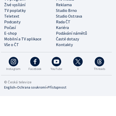
Živé vysílání
Reklama
TV poplatky
Studio Brno
Teletext
Studio Ostrava
Podcasty
Rada ČT
Počasí
Kariéra
E-shop
Podávání námětů
Mobilní a TV aplikace
Časté dotazy
Vše o ČT
Kontakty
Instagram
Facebook
YouTube
X
Threads
© Česká televize
•
•
English
Ochrana soukromí
Přístupnost