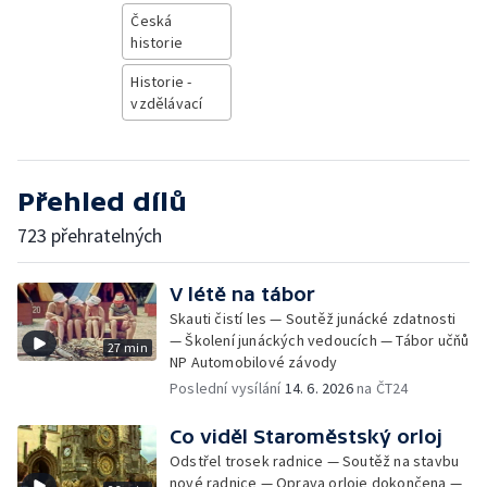
Česká
historie
Historie -
vzdělávací
Přehled dílů
723 přehratelných
V létě na tábor
Skauti čistí les — Soutěž junácké zdatnosti
— Školení junáckých vedoucích — Tábor učňů
27 min
NP Automobilové závody
Poslední vysílání
14. 6. 2026
na ČT24
Co viděl Staroměstský orloj
Odstřel trosek radnice — Soutěž na stavbu
nové radnice — Oprava orloje dokončena —