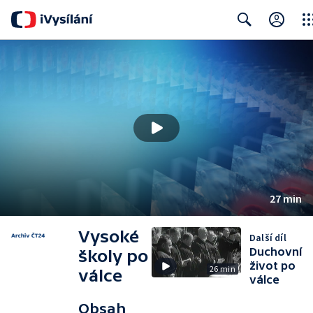
Clos
Search
27 min
Vysoké
Další díl
Duchovní
školy po
život po
26 min
válce
válce
Obsah