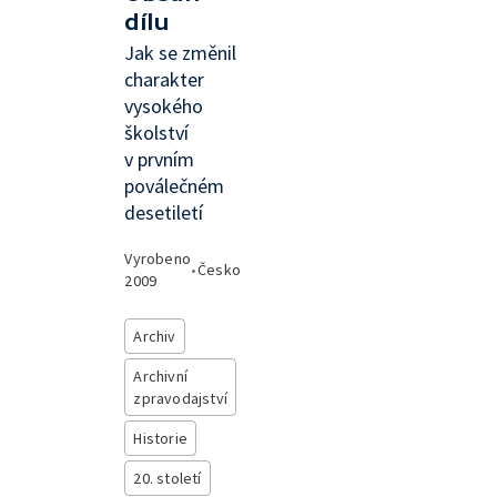
dílu
Jak se změnil
charakter
vysokého
školství
v prvním
poválečném
desetiletí
Vyrobeno
•
Česko
2009
Archiv
Archivní
zpravodajství
Historie
20. století