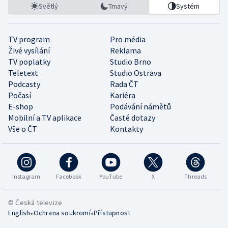
Světlý
Tmavý
Systém
TV program
Pro média
Živé vysílání
Reklama
TV poplatky
Studio Brno
Teletext
Studio Ostrava
Podcasty
Rada ČT
Počasí
Kariéra
E-shop
Podávání námětů
Mobilní a TV aplikace
Časté dotazy
Vše o ČT
Kontakty
Instagram
Facebook
YouTube
X
Threads
© Česká televize
•
•
English
Ochrana soukromí
Přístupnost