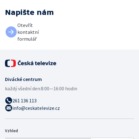
Napište nám
Otevřít
kontaktní
formulář
Divácké centrum
každý všední den:
8:00—16:00 hodin
261 136 113
info@ceskatelevize.cz
Vzhled