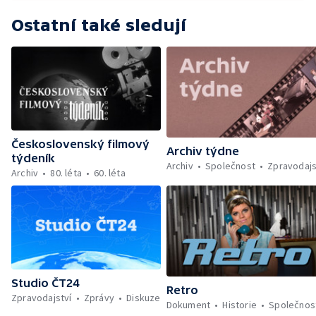
zahradnictví v Olomouci — Prodejní
expozice podniku Sempra — Sbírka kaktusů
Ostatní také sledují
— Rododendrony v arboretu u Opavy —
Prodej květin a předváděcí středisko v Bílé
labuti
Československý filmový
Archiv týdne
týdeník
Archiv
Společnost
Zpravodajs
Archiv
80. léta
60. léta
Studio ČT24
Retro
Zpravodajství
Zprávy
Diskuze
Dokument
Historie
Společnos