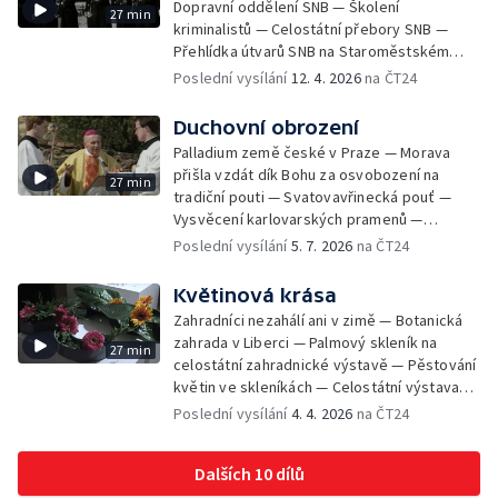
Dopravní oddělení SNB — Školení
přehlídka k 28. říjnu v Praze — Velká
27 min
Pozor na nevybuchlé válečné miny a granáty
kriminalistů — Celostátní přebory SNB —
vojenská přehlídka ke 100. výročí vzniku
— Požár cukrovaru v Modřanech — Odstřel
Přehlídka útvarů SNB na Staroměstském
Československa
starých domů na Národní třídě — Zničené
náměstí — Služební psi — Výcvikové
Poslední vysílání
12. 4. 2026
na ČT24
slovenské kostely — Delegace tvůrců
středisko ženských příslušnic SNB
přivezla z USA Oscara za film Obchod na
Duchovní obrození
korze — Hlavní nádraží v Praze bude mít
novou odbavovací halu — Značkování
Palladium země české v Praze — Morava
netopýrů v Herlíkovických štolách — Úprava
přišla vzdát dík Bohu za osvobození na
27 min
pražské parkové, sadové a sídlištní zeleně
tradiční pouti — Svatovavřinecká pouť —
— Testy na Železničním zkušebním okruhu
Vysvěcení karlovarských pramenů —
Cerhenice — Dubnový sníh na Šumavě
Vzpomínka poutníků na Elišku Přemyslovnu
Poslední vysílání
5. 7. 2026
na ČT24
komplikuje práci silničářům — Přísaha
— Pražské Jezulátko pojede do Ameriky —
nových příslušníků Pohraniční stráže —
33. pražský arcibiskup
Květinová krása
Výcvik jednotek Lidových milicí — Schůzka
Zahradníci nezahálí ani v zimě — Botanická
prezidenta a premiéra o rozhovor nejen o
zahrada v Liberci — Palmový skleník na
nadcházejících volbách — Generální tajemník
27 min
celostátní zahradnické výstavě — Pěstování
NATO v Praze a proces přijetí ČR — Povodeň
květin ve skleníkách — Celostátní výstava
na Olomoucku — Povodeň na Mělnicku a
okrasného zahradnictví v Olomouci —
Poslední vysílání
4. 4. 2026
na ČT24
Litoměřicku — Umění do světa roznesly
Středoškolská příprava na lesnické a
balónky — Zkoušky nového letounu Albatros
zemědělské školy — Pěstování konvalinek
Dalších 10 dílů
— Celostátní výstava okrasného