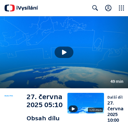
Close
Search
49 min
27. června
Další díl
27.
2025 05:10
června
120 min
2025
Obsah dílu
10:00