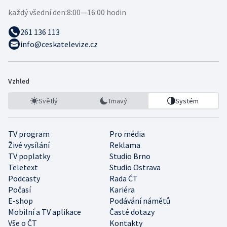
každý všední den:
8:00—16:00 hodin
261 136 113
info@ceskatelevize.cz
Vzhled
Světlý
Tmavý
Systém
TV program
Pro média
Živé vysílání
Reklama
TV poplatky
Studio Brno
Teletext
Studio Ostrava
Podcasty
Rada ČT
Počasí
Kariéra
E-shop
Podávání námětů
Mobilní a TV aplikace
Časté dotazy
Vše o ČT
Kontakty