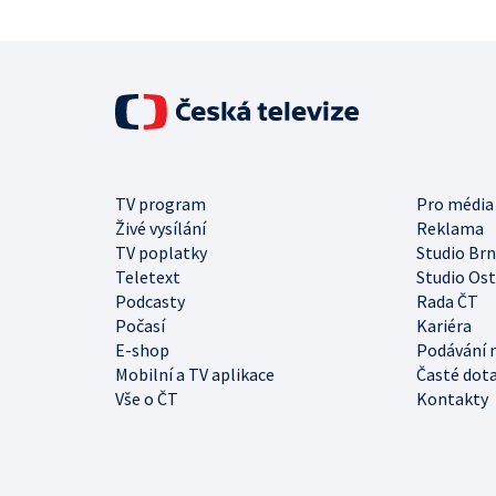
TV program
Pro média
Živé vysílání
Reklama
TV poplatky
Studio Br
Teletext
Studio Os
Podcasty
Rada ČT
Počasí
Kariéra
E-shop
Podávání 
Mobilní a TV aplikace
Časté dot
Vše o ČT
Kontakty