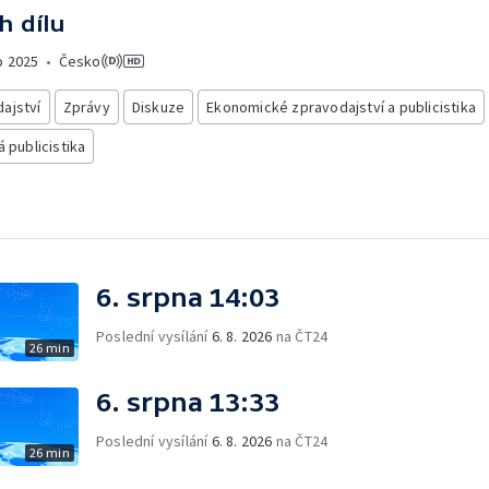
h dílu
o
2025
•
Česko
ajství
Zprávy
Diskuze
Ekonomické zpravodajství a publicistika
á publicistika
6. srpna 14:03
Poslední vysílání
6. 8. 2026
na ČT24
26 min
6. srpna 13:33
Poslední vysílání
6. 8. 2026
na ČT24
26 min