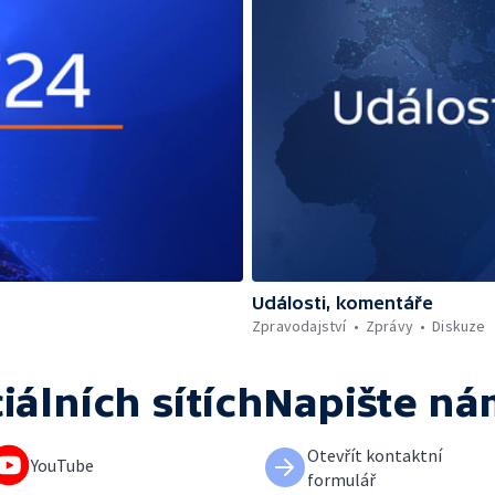
Události, komentáře
Zpravodajství
Zprávy
Diskuze
iálních sítích
Napište ná
Otevřít kontaktní
YouTube
formulář