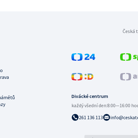
Česká t
no
trava
Divácké centrum
námětů
azy
každý všední den:
8:00—16:00 ho
261 136 113
info@ceskate