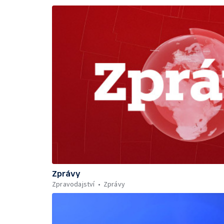
Zprávy
Zpravodajství
Zprávy