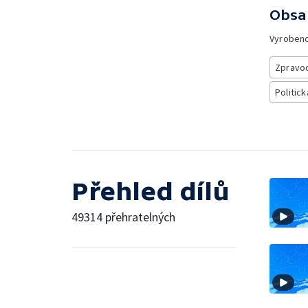
Obsa
Vyroben
Zpravod
Politick
Přehled dílů
49314 přehratelných