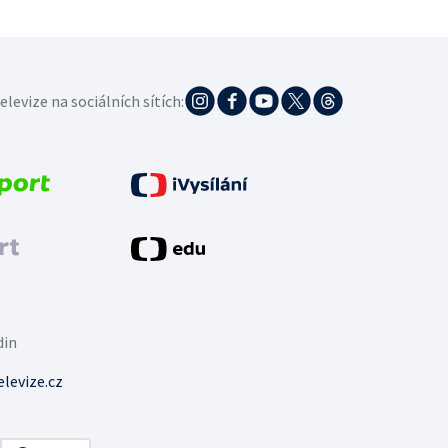
elevize na sociálních sítích:
din
levize.cz