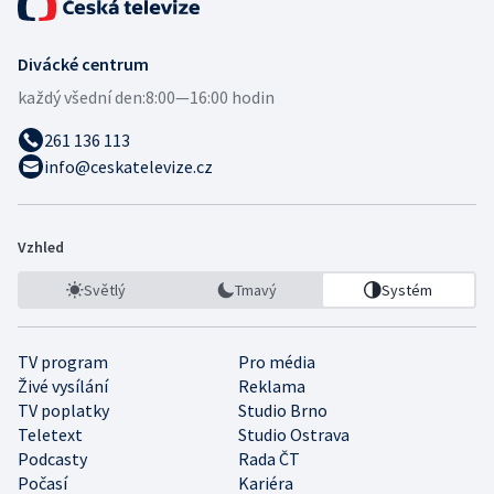
Divácké centrum
každý všední den:
8:00—16:00 hodin
261 136 113
info@ceskatelevize.cz
Vzhled
Světlý
Tmavý
Systém
TV program
Pro média
Živé vysílání
Reklama
TV poplatky
Studio Brno
Teletext
Studio Ostrava
Podcasty
Rada ČT
Počasí
Kariéra