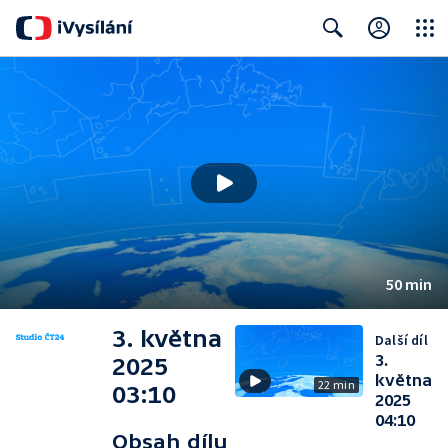
Close
Search
50 min
3. května
Další díl
3.
2025
května
22 min
03:10
2025
04:10
Obsah dílu