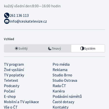
každý všední den:
8:00—16:00 hodin
261 136 113
info@ceskatelevize.cz
Vzhled
Světlý
Tmavý
Systém
TV program
Pro média
Živé vysílání
Reklama
TV poplatky
Studio Brno
Teletext
Studio Ostrava
Podcasty
Rada ČT
Počasí
Kariéra
E-shop
Podávání námětů
Mobilní a TV aplikace
Časté dotazy
Vše o ČT
Kontakty