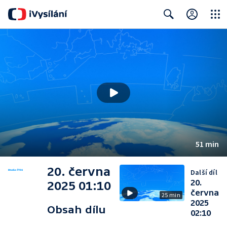
Close
Search
51 min
20. června
Další díl
20.
2025 01:10
června
25 min
2025
Obsah dílu
02:10