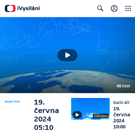
Close
Search
48 min
19.
Další díl
19.
června
června
120 min
2024
2024
05:10
10:00