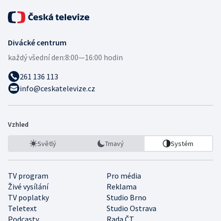
Divácké centrum
každý všední den:
8:00—16:00 hodin
261 136 113
info@ceskatelevize.cz
Vzhled
Světlý
Tmavý
Systém
TV program
Pro média
Živé vysílání
Reklama
TV poplatky
Studio Brno
Teletext
Studio Ostrava
Podcasty
Rada ČT