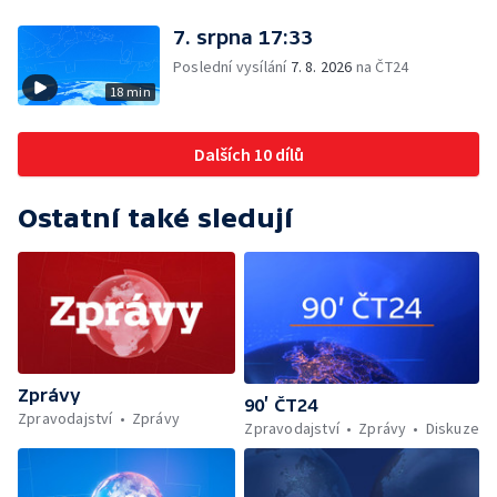
7. srpna 17:33
Poslední vysílání
7. 8. 2026
na ČT24
18 min
Dalších 10 dílů
Ostatní také sledují
Zprávy
90’ ČT24
Zpravodajství
Zprávy
Zpravodajství
Zprávy
Diskuze