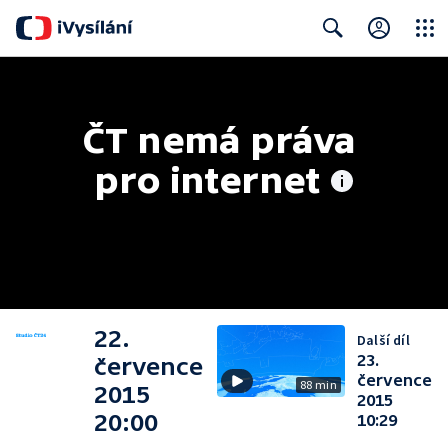
Close
Search
ČT nemá práva 
pro internet
22.
Další díl
23.
července
července
88 min
2015
2015
20:00
10:29