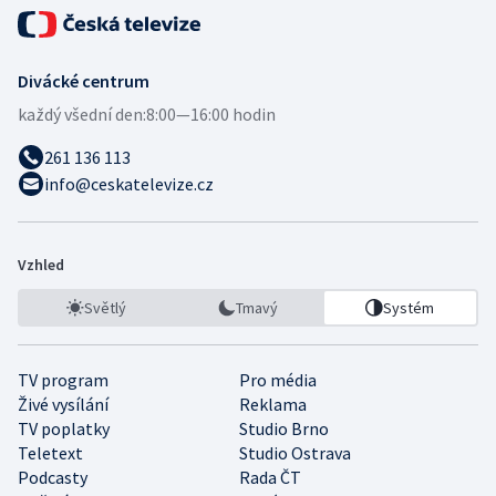
Divácké centrum
každý všední den:
8:00—16:00 hodin
261 136 113
info@ceskatelevize.cz
Vzhled
Světlý
Tmavý
Systém
TV program
Pro média
Živé vysílání
Reklama
TV poplatky
Studio Brno
Teletext
Studio Ostrava
Podcasty
Rada ČT