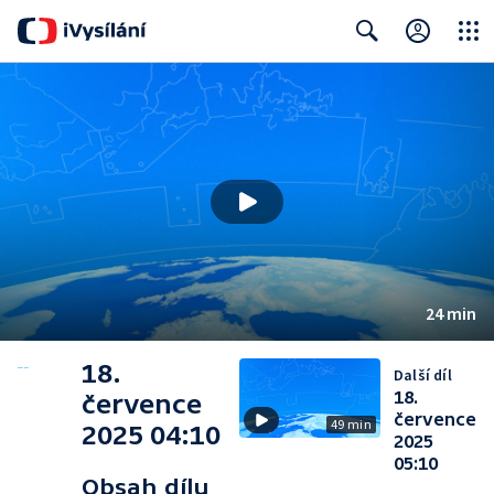
Close
Search
24 min
18.
Další díl
18.
července
července
49 min
2025 04:10
2025
05:10
Obsah dílu