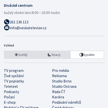
Divácké centrum
každý všední den:
8:00—16:00 hodin
261 136 113
info@ceskatelevize.cz
Vzhled
Světlý
Tmavý
Systém
TV program
Pro média
Živé vysílání
Reklama
TV poplatky
Studio Brno
Teletext
Studio Ostrava
Podcasty
Rada ČT
Počasí
Kariéra
E-shop
Podávání námětů
Mobilní a TV aplikace
Časté dotazy