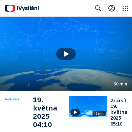
Close
Search
50 min
19.
Další díl
19.
května
května
48 min
2025
2025
04:10
05:10