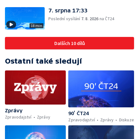
7. srpna 17:33
Poslední vysílání
7. 8. 2026
na ČT24
18 min
Dalších 10 dílů
Ostatní také sledují
Zprávy
90’ ČT24
Zpravodajství
Zprávy
Zpravodajství
Zprávy
Diskuze