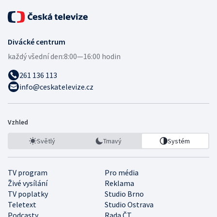
Divácké centrum
každý všední den:
8:00—16:00 hodin
261 136 113
info@ceskatelevize.cz
Vzhled
Světlý
Tmavý
Systém
TV program
Pro média
Živé vysílání
Reklama
TV poplatky
Studio Brno
Teletext
Studio Ostrava
Podcasty
Rada ČT