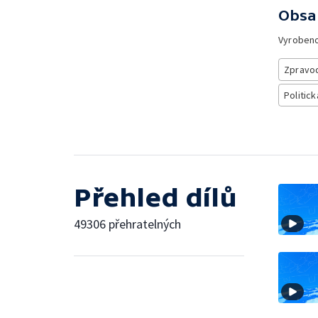
Obsa
Vyroben
Zpravod
Politick
Přehled dílů
49306 přehratelných