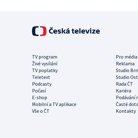
TV program
Pro média
Živé vysílání
Reklama
TV poplatky
Studio Br
Teletext
Studio Os
Podcasty
Rada ČT
Počasí
Kariéra
E-shop
Podávání 
Mobilní a TV aplikace
Časté dot
Vše o ČT
Kontakty