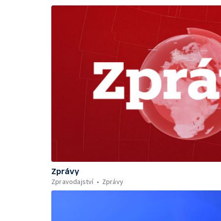
Zprávy
Zpravodajství
Zprávy