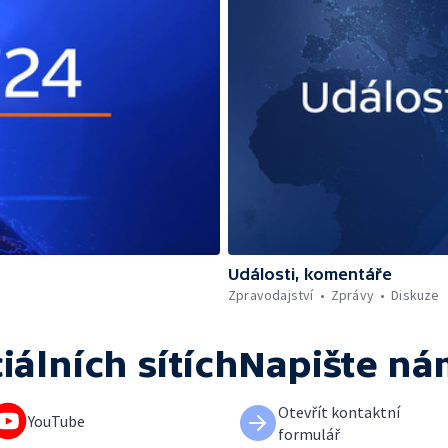
Události, komentáře
Zpravodajství
Zprávy
Diskuze
iálních sítích
Napište ná
Otevřít kontaktní
YouTube
formulář