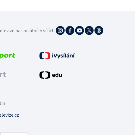
elevize na sociálních sítích:
din
levize.cz