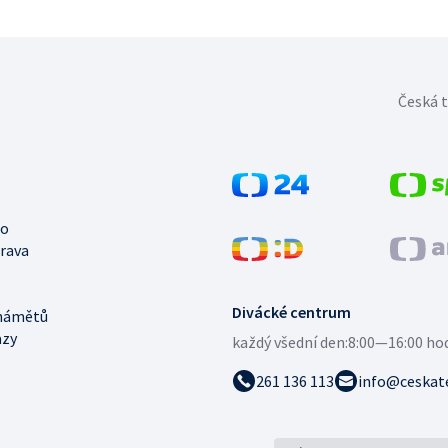
Česká t
no
trava
Divácké centrum
námětů
azy
každý všední den:
8:00—16:00 ho
261 136 113
info@ceskate