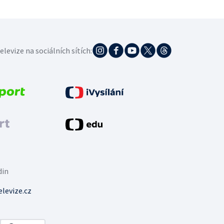
elevize na sociálních sítích:
din
levize.cz