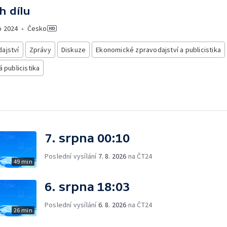
h dílu
o
2024
•
Česko
ajství
Zprávy
Diskuze
Ekonomické zpravodajství a publicistika
á publicistika
7. srpna 00:10
Poslední vysílání
7. 8. 2026
na ČT24
49 min
6. srpna 18:03
Poslední vysílání
6. 8. 2026
na ČT24
26 min