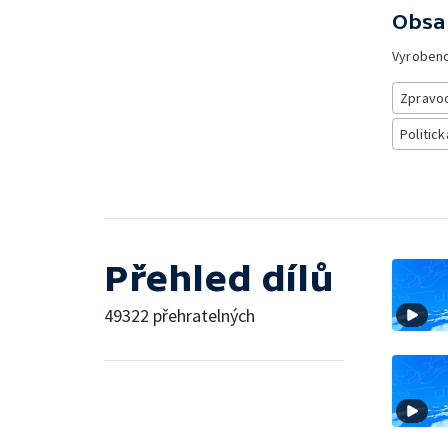
Obsa
Vyroben
Zpravod
Politick
Přehled dílů
49322 přehratelných