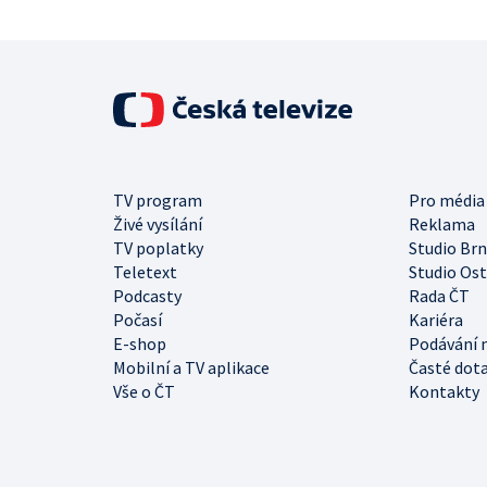
TV program
Pro média
Živé vysílání
Reklama
TV poplatky
Studio Br
Teletext
Studio Os
Podcasty
Rada ČT
Počasí
Kariéra
E-shop
Podávání 
Mobilní a TV aplikace
Časté dot
Vše o ČT
Kontakty