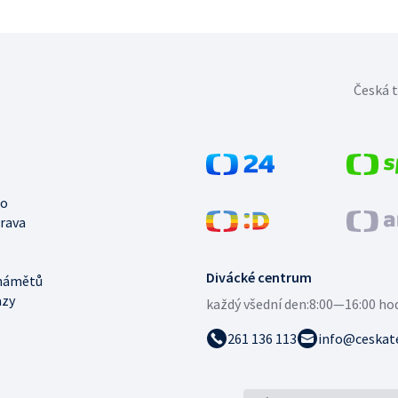
Česká t
no
trava
Divácké centrum
námětů
azy
každý všední den:
8:00—16:00 ho
261 136 113
info@ceskate