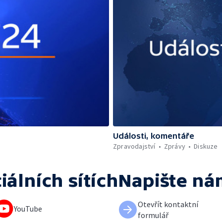
Události, komentáře
Zpravodajství
Zprávy
Diskuze
iálních sítích
Napište ná
Otevřít kontaktní
YouTube
formulář