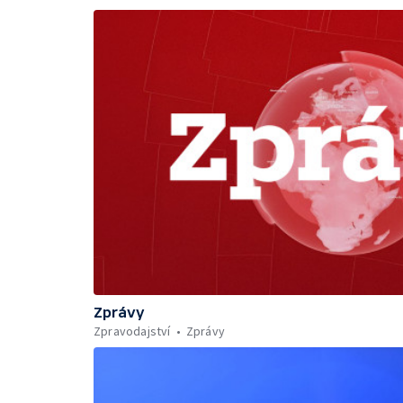
Zprávy
Zpravodajství
Zprávy