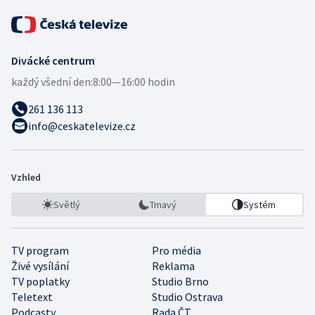
Divácké centrum
každý všední den:
8:00—16:00 hodin
261 136 113
info@ceskatelevize.cz
Vzhled
Světlý
Tmavý
Systém
TV program
Pro média
Živé vysílání
Reklama
TV poplatky
Studio Brno
Teletext
Studio Ostrava
Podcasty
Rada ČT