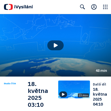
Close
Search
48 min
18.
Další díl
18.
května
května
23 min
2025
2025
03:10
04:10