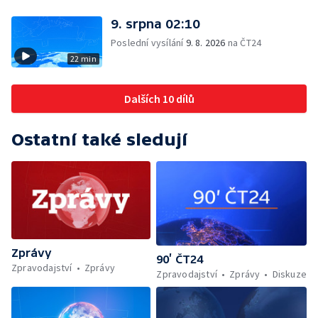
9. srpna 02:10
Poslední vysílání
9. 8. 2026
na ČT24
22 min
Dalších 10 dílů
Ostatní také sledují
Zprávy
90’ ČT24
Zpravodajství
Zprávy
Zpravodajství
Zprávy
Diskuze