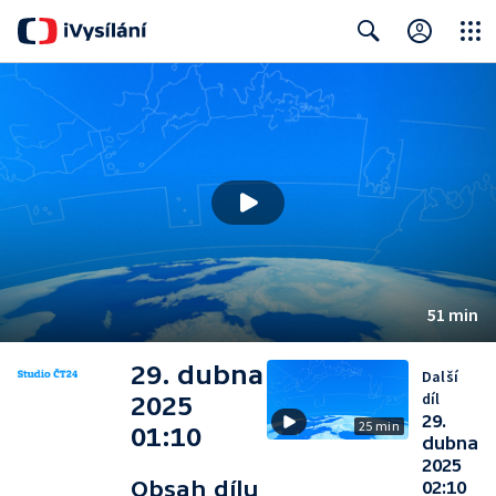
Close
Search
51 min
29. dubna
Další
díl
2025
29.
25 min
01:10
dubna
2025
Obsah dílu
02:10