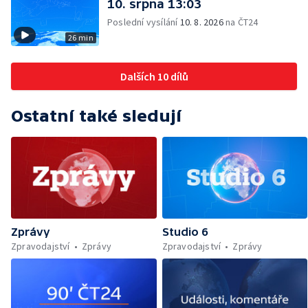
10. srpna 13:03
Poslední vysílání
10. 8. 2026
na ČT24
26 min
Dalších 10 dílů
Ostatní také sledují
Zprávy
Studio 6
Zpravodajství
Zprávy
Zpravodajství
Zprávy