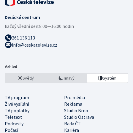
Divácké centrum
každý všední den:
8:00—16:00 hodin
261 136 113
info@ceskatelevize.cz
Vzhled
Světlý
Tmavý
Systém
TV program
Pro média
Živé vysílání
Reklama
TV poplatky
Studio Brno
Teletext
Studio Ostrava
Podcasty
Rada ČT
Počasí
Kariéra