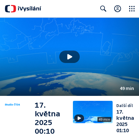
Close
Search
49 min
17.
Další díl
17.
května
května
49 min
2025
2025
00:10
01:10