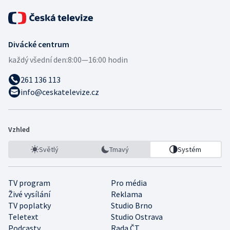
Divácké centrum
každý všední den:
8:00—16:00 hodin
261 136 113
info@ceskatelevize.cz
Vzhled
Světlý
Tmavý
Systém
TV program
Pro média
Živé vysílání
Reklama
TV poplatky
Studio Brno
Teletext
Studio Ostrava
Podcasty
Rada ČT