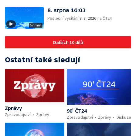
8. srpna 16:03
Poslední vysílání
8. 8. 2026
na ČT24
57 min
Dalších 10 dílů
Ostatní také sledují
Zprávy
90’ ČT24
Zpravodajství
Zprávy
Zpravodajství
Zprávy
Diskuze