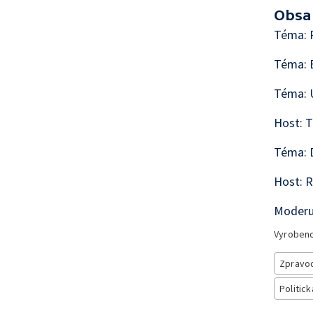
Obsa
Téma: P
Téma: B
Téma: Ú
Host: T
Téma: D
Host: 
Moderu
Vyroben
Zpravod
Politick