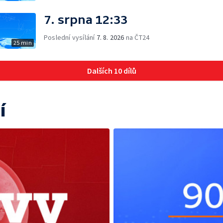
7. srpna 12:33
Poslední vysílání
7. 8. 2026
na ČT24
25 min
Dalších 10 dílů
í