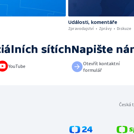
Události, komentáře
Zpravodajství
Zprávy
Diskuze
iálních sítích
Napište ná
Otevřít kontaktní
YouTube
formulář
Česká t