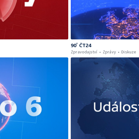
90’ ČT24
Zpravodajství
Zprávy
Diskuze