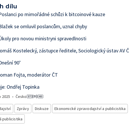
h dílu
oslanci po mimořádné schůzi k bitcoinové kauze
lažek se omluvil poslancům, uznal chyby
koly pro novou ministryni spravedlnosti
omáš Kostelecký, zástupce ředitele, Sociologický ústav AV 
nešní 90’
Roman Fojta, moderátor ČT
je: Ondřej Topinka
o
2025
•
Česko
ajství
Zprávy
Diskuze
Ekonomické zpravodajství a publicistika
á publicistika