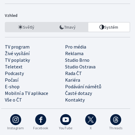
Vzhled
Světlý
Tmavý
Systém
TV program
Pro média
Živé vysílání
Reklama
TV poplatky
Studio Brno
Teletext
Studio Ostrava
Podcasty
Rada ČT
Počasí
Kariéra
E-shop
Podávání námětů
Mobilní a TV aplikace
Časté dotazy
Vše o ČT
Kontakty
Instagram
Facebook
YouTube
X
Threads