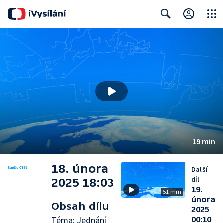
Close
Search
19 min
18. února
Další
díl
2025 18:03
19.
51 min
února
Obsah dílu
2025
Téma: Jednání
00:10