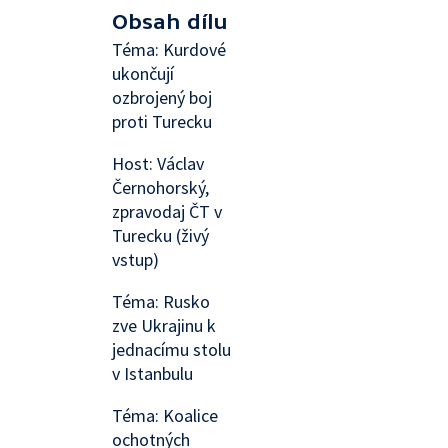
Obsah dílu
Téma: Kurdové
ukončují
ozbrojený boj
proti Turecku
Host: Václav
Černohorský,
zpravodaj ČT v
Turecku (živý
vstup)
Téma: Rusko
zve Ukrajinu k
jednacímu stolu
v Istanbulu
Téma: Koalice
ochotných