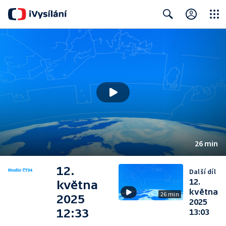
Close
Search
26 min
12.
Další díl
12.
května
května
26 min
2025
2025
12:33
13:03