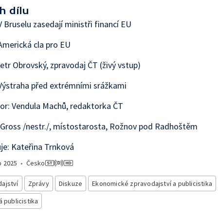
h dílu
 Bruselu zasedají ministři financí EU
Americká cla pro EU
etr Obrovský, zpravodaj ČT (živý vstup)
Výstraha před extrémními srážkami
or: Vendula Machů, redaktorka ČT
Gross /nestr./, místostarosta, Rožnov pod Radhoštěm
e: Kateřina Trnková
o
2025
•
Česko
ajství
Zprávy
Diskuze
Ekonomické zpravodajství a publicistika
á publicistika