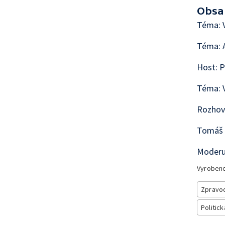
Obsa
Téma: V
Téma: 
Host: P
Téma: 
Rozhov
Tomáš 
Moderuj
Vyroben
Zpravod
Politick