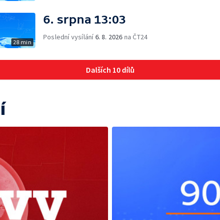
6. srpna 13:03
Poslední vysílání
6. 8. 2026
na ČT24
28 min
Dalších 10 dílů
í