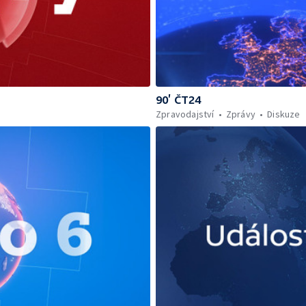
90’ ČT24
Zpravodajství
Zprávy
Diskuze