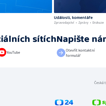
Události, komentáře
Zpravodajství
Zprávy
Diskuze
iálních sítích
Napište ná
Otevřít kontaktní
YouTube
formulář
Česká t