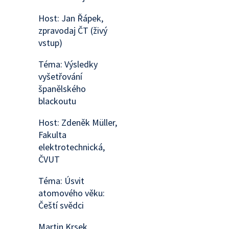
Host: Jan Řápek,
zpravodaj ČT (živý
vstup)
Téma: Výsledky
vyšetřování
španělského
blackoutu
Host: Zdeněk Müller,
Fakulta
elektrotechnická,
ČVUT
Téma: Úsvit
atomového věku:
Čeští svědci
Martin Krsek,