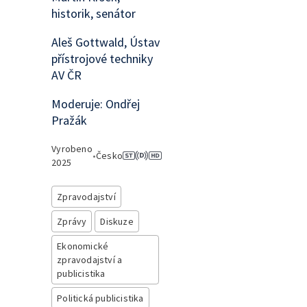
historik, senátor
Aleš Gottwald, Ústav
přístrojové techniky
AV ČR
Moderuje: Ondřej
Pražák
Vyrobeno
•
Česko
2025
Zpravodajství
Zprávy
Diskuze
Ekonomické
zpravodajství a
publicistika
Politická publicistika