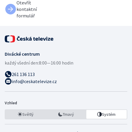
Otevřít
kontaktní
formulář
Divácké centrum
každý všední den:
8:00—16:00 hodin
261 136 113
info@ceskatelevize.cz
Vzhled
Světlý
Tmavý
Systém