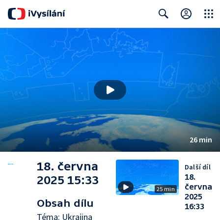
Close
Search
26 min
18. června
Další díl
18.
2025 15:33
června
25 min
2025
Obsah dílu
16:33
Téma: Ukrajina