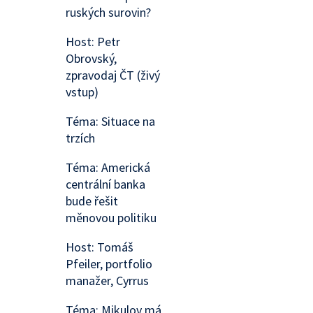
ruských surovin?
Host: Petr
Obrovský,
zpravodaj ČT (živý
vstup)
Téma: Situace na
trzích
Téma: Americká
centrální banka
bude řešit
měnovou politiku
Host: Tomáš
Pfeiler, portfolio
manažer, Cyrrus
Téma: Mikulov má