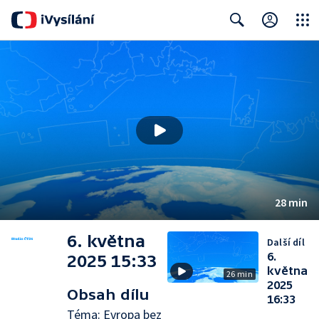
Close
Search
28 min
6. května
Další díl
6.
2025 15:33
května
26 min
2025
Obsah dílu
16:33
Téma: Evropa bez