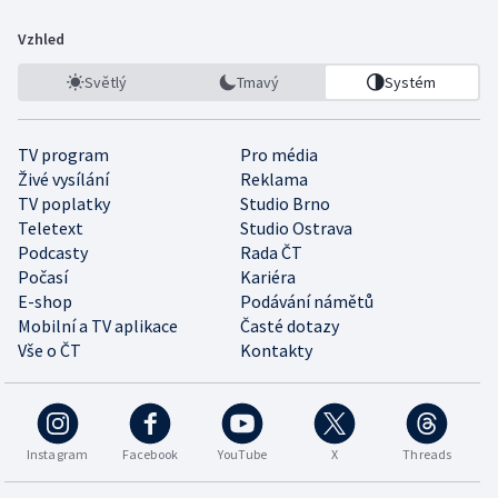
Vzhled
Světlý
Tmavý
Systém
TV program
Pro média
Živé vysílání
Reklama
TV poplatky
Studio Brno
Teletext
Studio Ostrava
Podcasty
Rada ČT
Počasí
Kariéra
E-shop
Podávání námětů
Mobilní a TV aplikace
Časté dotazy
Vše o ČT
Kontakty
Instagram
Facebook
YouTube
X
Threads