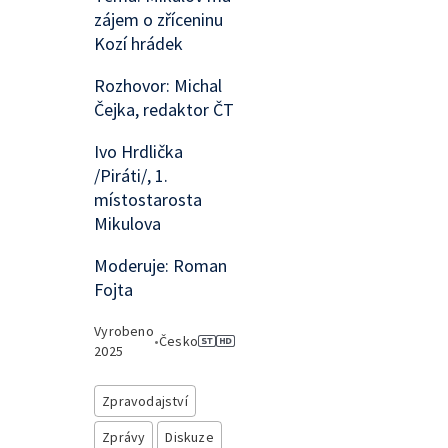
zájem o zříceninu
Kozí hrádek
Rozhovor: Michal
Čejka, redaktor ČT
Ivo Hrdlička
/Piráti/, 1.
místostarosta
Mikulova
Moderuje: Roman
Fojta
Vyrobeno
•
Česko
2025
Zpravodajství
Zprávy
Diskuze