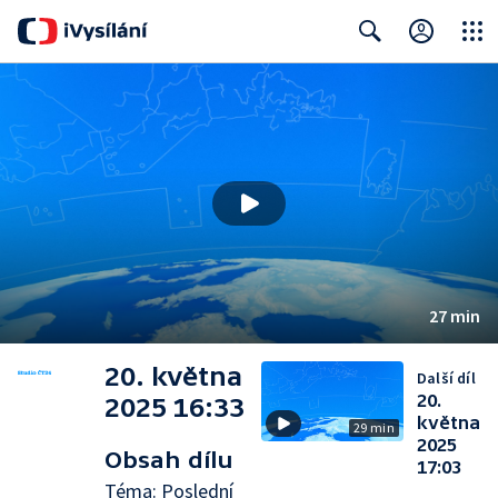
Close
Search
27 min
20. května
Další díl
20.
2025 16:33
května
29 min
2025
Obsah dílu
17:03
Téma: Poslední