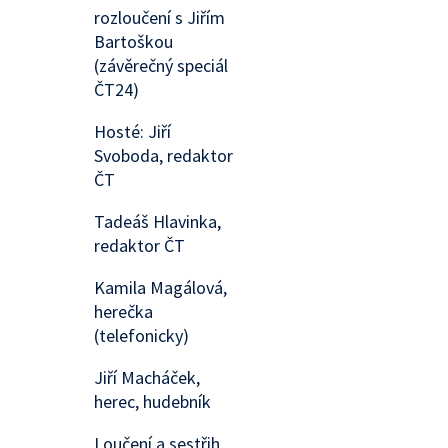
rozloučení s Jiřím
Bartoškou
(závěrečný speciál
ČT24)
Hosté: Jiří
Svoboda, redaktor
ČT
Tadeáš Hlavinka,
redaktor ČT
Kamila Magálová,
herečka
(telefonicky)
Jiří Macháček,
herec, hudebník
Loučení a sestřih