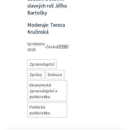
slavných rolí Jiřího
Bartošky
Moderuje: Tereza
Kručinská
Vyrobeno
•
Česko
2025
Zpravodajství
Zprávy
Diskuze
Ekonomické
zpravodajství a
publicistika
Politická
publicistika