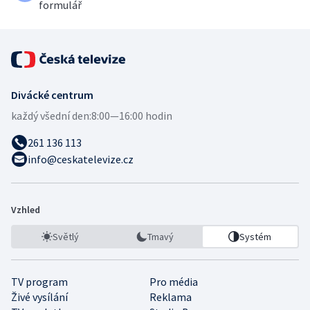
formulář
Divácké centrum
každý všední den:
8:00—16:00 hodin
261 136 113
info@ceskatelevize.cz
Vzhled
Světlý
Tmavý
Systém
TV program
Pro média
Živé vysílání
Reklama