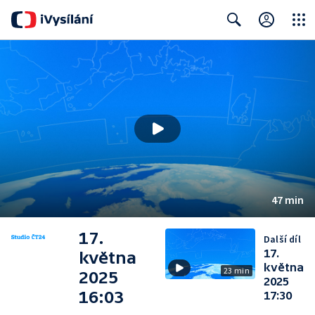
Close
Search
47 min
17.
Další díl
17.
května
května
23 min
2025
2025
16:03
17:30