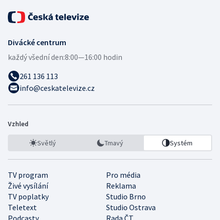
Divácké centrum
každý všední den:
8:00—16:00 hodin
261 136 113
info@ceskatelevize.cz
Vzhled
Světlý
Tmavý
Systém
TV program
Pro média
Živé vysílání
Reklama
TV poplatky
Studio Brno
Teletext
Studio Ostrava
Podcasty
Rada ČT