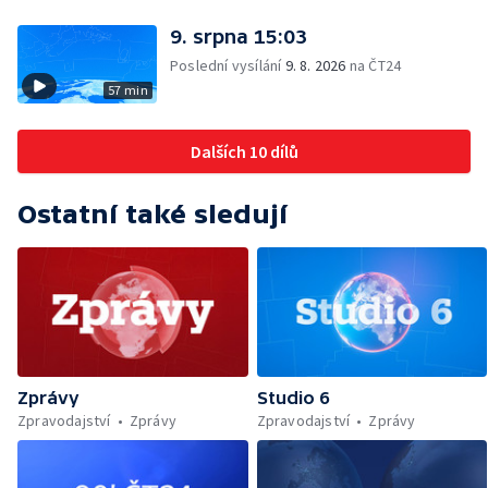
9. srpna 15:03
Poslední vysílání
9. 8. 2026
na ČT24
57 min
Dalších 10 dílů
Ostatní také sledují
Zprávy
Studio 6
Zpravodajství
Zprávy
Zpravodajství
Zprávy