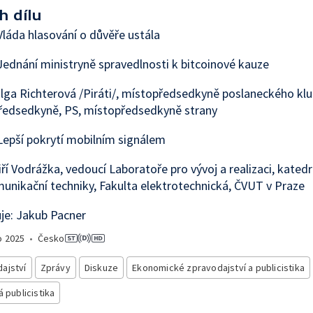
h dílu
láda hlasování o důvěře ustála
ednání ministryně spravedlnosti k bitcoinové kauze
lga Richterová /Piráti/, místopředsedkyně poslaneckého klu
ředsedkyně, PS, místopředsedkyně strany
epší pokrytí mobilním signálem
iří Vodrážka, vedoucí Laboratoře pro vývoj a realizaci, kated
unikační techniky, Fakulta elektrotechnická, ČVUT v Praze
je: Jakub Pacner
o
2025
•
Česko
ajství
Zprávy
Diskuze
Ekonomické zpravodajství a publicistika
á publicistika