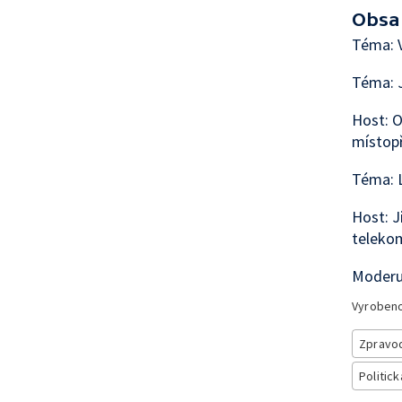
Obsa
Téma: V
Téma: J
Host: O
místop
Téma: L
Host: J
telekom
Moderu
Vyroben
Zpravod
Politick