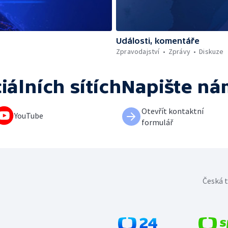
Události, komentáře
Zpravodajství
Zprávy
Diskuze
iálních sítích
Napište ná
Otevřít kontaktní
YouTube
formulář
Česká t