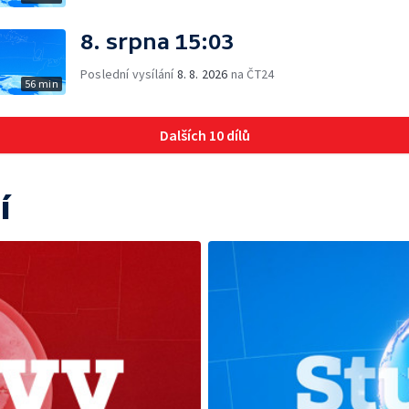
8. srpna 15:03
Poslední vysílání
8. 8. 2026
na ČT24
56 min
Dalších 10 dílů
í