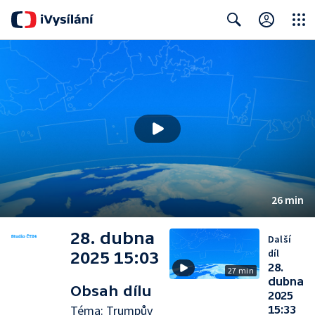
Close
Search
26 min
28. dubna
Další
díl
2025 15:03
28.
27 min
dubna
Obsah dílu
2025
Téma: Trumpův
15:33