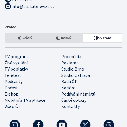
info@ceskatelevize.cz
Vzhled
Světlý
Tmavý
Systém
TV program
Pro média
Živé vysílání
Reklama
TV poplatky
Studio Brno
Teletext
Studio Ostrava
Podcasty
Rada ČT
Počasí
Kariéra
E-shop
Podávání námětů
Mobilní a TV aplikace
Časté dotazy
Vše o ČT
Kontakty