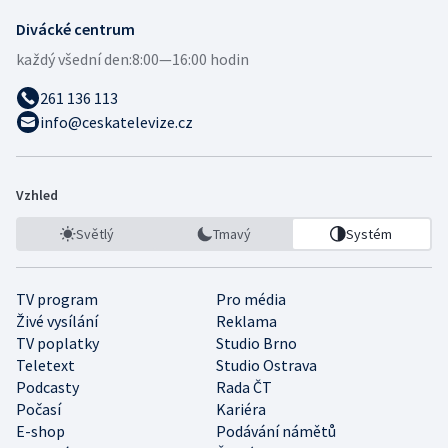
Divácké centrum
každý všední den:
8:00—16:00 hodin
261 136 113
info@ceskatelevize.cz
Vzhled
Světlý
Tmavý
Systém
TV program
Pro média
Živé vysílání
Reklama
TV poplatky
Studio Brno
Teletext
Studio Ostrava
Podcasty
Rada ČT
Počasí
Kariéra
E-shop
Podávání námětů