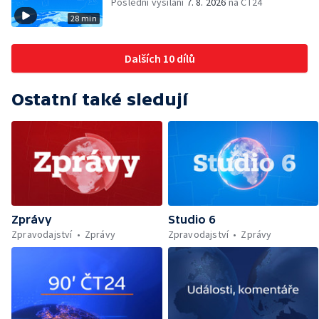
Poslední vysílání
7. 8. 2026
na ČT24
28 min
Dalších 10 dílů
Ostatní také sledují
Zprávy
Studio 6
Zpravodajství
Zprávy
Zpravodajství
Zprávy