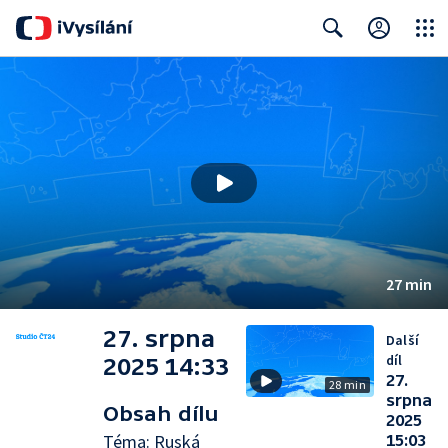
Close
Search
27 min
27. srpna
Další
díl
2025 14:33
27.
28 min
srpna
Obsah dílu
2025
Téma: Ruská
15:03