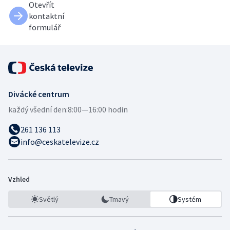
Otevřít
kontaktní
formulář
Divácké centrum
každý všední den:
8:00—16:00 hodin
261 136 113
info@ceskatelevize.cz
Vzhled
Světlý
Tmavý
Systém