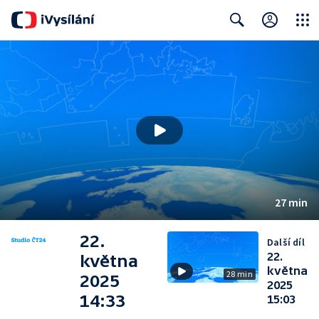
Close
Search
27 min
22.
Další díl
22.
května
května
28 min
2025
2025
14:33
15:03