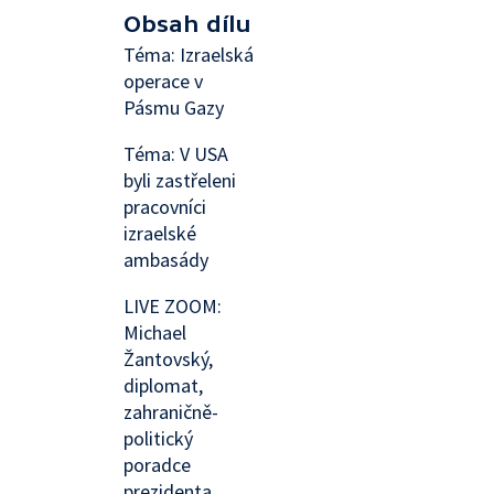
Obsah dílu
Téma: Izraelská
operace v
Pásmu Gazy
Téma: V USA
byli zastřeleni
pracovníci
izraelské
ambasády
LIVE ZOOM:
Michael
Žantovský,
diplomat,
zahraničně-
politický
poradce
prezidenta