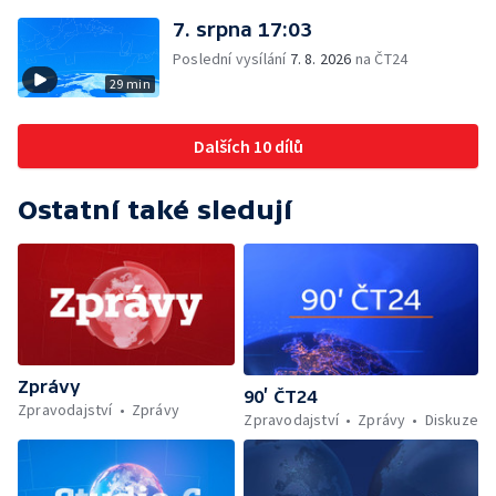
7. srpna 17:03
Poslední vysílání
7. 8. 2026
na ČT24
29 min
Dalších 10 dílů
Ostatní také sledují
Zprávy
90’ ČT24
Zpravodajství
Zprávy
Zpravodajství
Zprávy
Diskuze