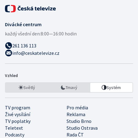
Divácké centrum
každý všední den:
8:00—16:00 hodin
261 136 113
info@ceskatelevize.cz
Vzhled
Světlý
Tmavý
Systém
TV program
Pro média
Živé vysílání
Reklama
TV poplatky
Studio Brno
Teletext
Studio Ostrava
Podcasty
Rada ČT