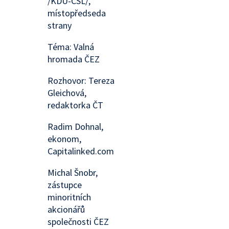
/KDU-ČSL/,
místopředseda
strany
Téma: Valná
hromada ČEZ
Rozhovor: Tereza
Gleichová,
redaktorka ČT
Radim Dohnal,
ekonom,
Capitalinked.com
Michal Šnobr,
zástupce
minoritních
akcionářů
společnosti ČEZ