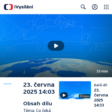
Close
Search
33 min
23. června
Další díl
23.
2025 14:03
června
23 min
2025
Obsah dílu
14:33
Téma: Co čeká