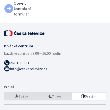
Otevřít
kontaktní
formulář
Divácké centrum
každý všední den:
8:00—16:00 hodin
261 136 113
info@ceskatelevize.cz
Vzhled
Světlý
Tmavý
Systém