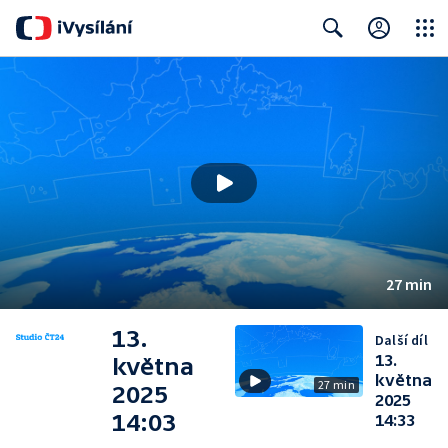
Close
Search
27 min
13.
Další díl
13.
května
května
27 min
2025
2025
14:03
14:33