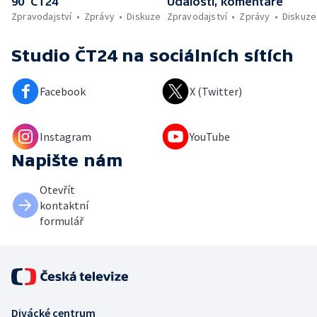
90’ ČT24
Události, komentáře
Zpravodajství
Zprávy
Diskuze
Zpravodajství
Zprávy
Diskuze
Studio ČT24
na sociálních sítích
Facebook
X (Twitter)
Instagram
YouTube
Napište nám
Otevřít
kontaktní
formulář
Divácké centrum