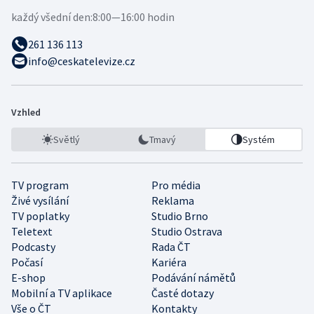
každý všední den:
8:00—16:00 hodin
261 136 113
info@ceskatelevize.cz
Vzhled
Světlý
Tmavý
Systém
TV program
Pro média
Živé vysílání
Reklama
TV poplatky
Studio Brno
Teletext
Studio Ostrava
Podcasty
Rada ČT
Počasí
Kariéra
E-shop
Podávání námětů
Mobilní a TV aplikace
Časté dotazy
Vše o ČT
Kontakty