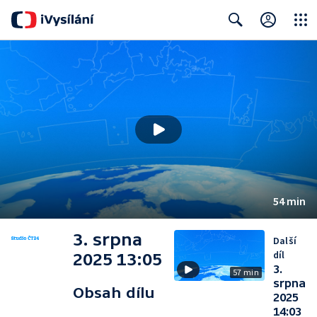
Close
Search
54 min
3. srpna
Další
díl
2025 13:05
3.
57 min
srpna
Obsah dílu
2025
14:03