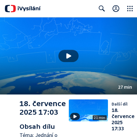
Close
Search
27 min
18. července
Další díl
18.
2025 17:03
července
21 min
2025
Obsah dílu
17:33
Téma: Jednání o