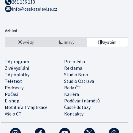
261 136 113
info@ceskatelevize.cz
Vzhled
Světlý
Tmavý
Systém
TV program
Pro média
Živé vysílání
Reklama
TV poplatky
Studio Brno
Teletext
Studio Ostrava
Podcasty
Rada ČT
Počasí
Kariéra
E-shop
Podávání námětů
Mobilní a TV aplikace
Časté dotazy
Vše o ČT
Kontakty